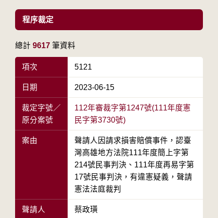
程序裁定
總計
9617
筆資料
項次
5121
日期
2023-06-15
裁定字號／
112年審裁字第1247號(111年度憲
原分案號
民字第3730號)
案由
聲請人因請求損害賠償事件，認臺
灣高雄地方法院111年度簡上字第
214號民事判決、111年度再易字第
17號民事判決，有違憲疑義，聲請
憲法法庭裁判
聲請人
蔡政璜