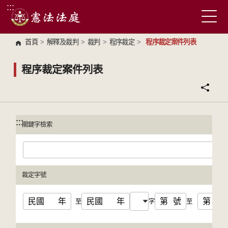
:::
跳到主要內容區塊
首頁
>
解釋及裁判
>
裁判
>
程序裁定
>
程序裁定案件列表
程序裁定案件列表
:::
:::
關鍵字檢索
裁定字號
民國
年
民國
年
第
號
第
號
至
字
至