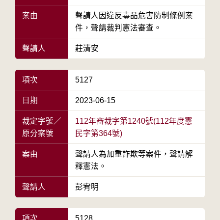
案由
聲請人因違反毒品危害防制條例案
件，聲請裁判憲法審查。
聲請人
莊清安
項次
5127
日期
2023-06-15
裁定字號／
112年審裁字第1240號(112年度憲
原分案號
民字第364號)
案由
聲請人為加重詐欺等案件，聲請解
釋憲法。
聲請人
彭宥明
項次
5128