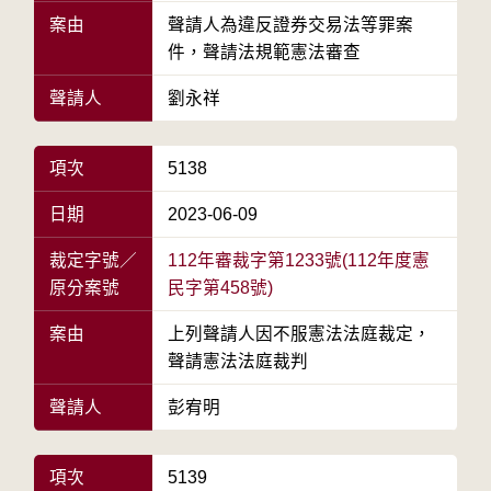
案由
聲請人為違反證券交易法等罪案
件，聲請法規範憲法審查
聲請人
劉永祥
項次
5138
日期
2023-06-09
裁定字號／
112年審裁字第1233號(112年度憲
原分案號
民字第458號)
案由
上列聲請人因不服憲法法庭裁定，
聲請憲法法庭裁判
聲請人
彭宥明
項次
5139