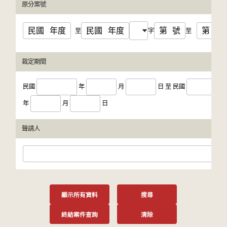
原分案號
民國
年度
民國
年度
第
號
第
號
至
字
至
裁定期間
民國
年
月
日
至
民國
年
月
日
聲請人
顯示所有資料
搜尋
終結案件查詢
清除