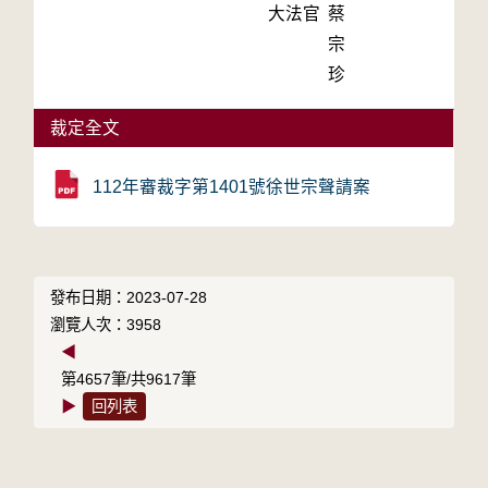
大法官
蔡
宗
珍
裁定全文
112年審裁字第1401號徐世宗聲請案
發布日期：2023-07-28
瀏覽人次：3958
◀
第4657筆/共9617筆
▶
回列表