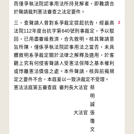
而僅爭執法院認事用法所持見解者，即難謂合
3
三、查聲請人曾對系爭裁定提起抗告，經最高
法院112年度台抗字第640號刑事裁定，予以駁
回，已用盡審級救濟，合先敘明。核其聲請意
旨所陳，僅係爭執法院認事用法之當否，未具
體敘明系爭裁定關於法律之解釋及適用，於客
觀上究有何侵害聲請人受憲法保障之基本權利
或悖離憲法價值之處。本件聲請，核與前揭規
定之要件不合，本庭爰以一致決裁定不受理。
憲法法庭第五審查庭 審判長
大法官
蔡
明
誠
大法官
張
瓊
文