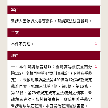
案由
聲請人因偽造文書等案件，聲請憲法法庭裁判。
主文
1
本件不受理。
理由
1
一、本件聲請意旨略以：臺灣高等法院臺南分
院112年度聲再字第47號刑事裁定（下稱系爭裁
定），未依刑事訴訟法第420條第1項第6款規定
裁准再審，牴觸憲法第7條、第8條、第16條、
第23條、第78條規定或有立法疏漏之情事，聲
請釋憲等語。核其聲請意旨，應係對系爭裁定