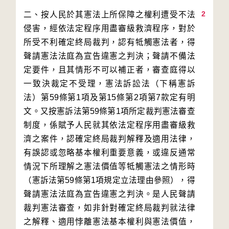
2
二、按人民於其憲法上所保障之權利遭受不法
侵害，經依法定程序用盡審級救濟程序，對於
所受不利確定終局裁判，認有牴觸憲法者，得
聲請憲法法庭為宣告違憲之判決；聲請不備法
定要件，且其情形不可以補正者，審查庭得以
一致決裁定不受理，憲法訴訟法（下稱憲訴
法）第59條第1項及第15條第2項第7款定有明
文。又按憲訴法第59條第1項所定裁判憲法審查
制度，係賦予人民就其依法定程序用盡審級救
濟之案件，認確定終局裁判解釋及適用法律，
有誤認或忽略基本權利重要意義，或違反通常
情況下所理解之憲法價值等牴觸憲法之情形時
（憲訴法第59條第1項規定立法理由參照），得
聲請憲法法庭為宣告違憲之判決。是人民聲請
裁判憲法審查，如非針對確定終局裁判就法律
之解釋、適用悖離憲法基本權利與憲法價值，