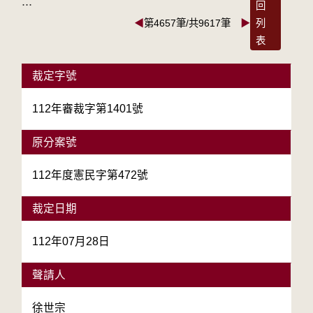
:::
回
◀
第4657筆/共9617筆
▶
列
表
裁定字號
112年審裁字第1401號
原分案號
112年度憲民字第472號
裁定日期
112年07月28日
聲請人
徐世宗