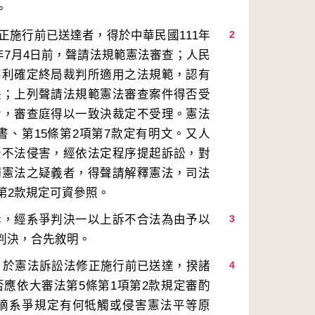
正施行前已送達者，得於中華民國111年
2
年7月4日前，聲請法規範憲法審查；人民
不利確定終局裁判所適用之法規範，認有
決；上列聲請法規範憲法審查案件得否受
者，審查庭得以一致決裁定不受理。憲法
但書、第15條第2項第7款定有明文。又人
受不法侵害，經依法定程序提起訴訟，對
觸憲法之疑義者，得聲請解釋憲法，司法
訴，經系爭判決一以上訴不合法為由予以
3
定，於憲法訴訟法修正施行前已送達，揆諸
4
應依大審法第5條第1項第2款規定審酌
摘系爭規定有何牴觸或侵害憲法平等原