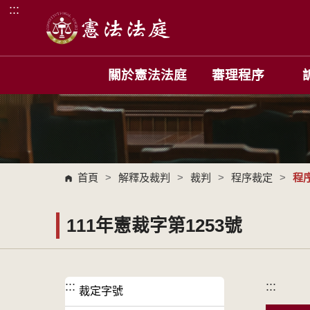
:::
跳到主要內容區塊
關於憲法法庭
審理程序
首頁
>
解釋及裁判
>
裁判
>
程序裁定
>
程
111年憲裁字第1253號
:::
:::
裁定字號