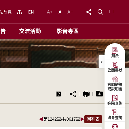
站導覽
公告
交流活動
影音專區
判決
公開書狀
言詞辯論
或說明會
進階查詢
法令查詢
◀
第1242筆/共9617筆
▶
回列表