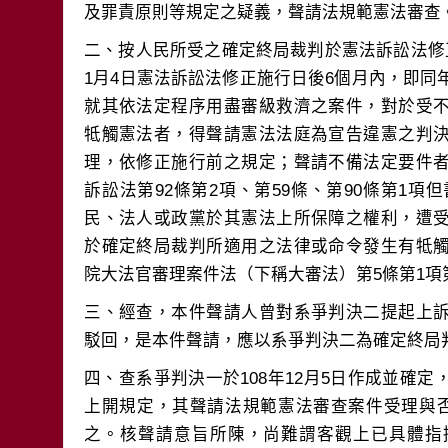
二、按人民所受之確定終局裁判於憲法訴訟法修
1月4日憲法訴訟法修正施行日後6個月內，即同
就其依法定程序用盡審級救濟之案件，對於受
牴觸憲法者，得聲請憲法法庭為宣告違憲之判
理，依修正施行前之規定；聲請不備法定要件
訴訟法第92條第2項、第59條、第90條第1項
民、法人或政黨於其憲法上所保障之權利，遭
於確定終局裁判所適用之法律或命令發生有牴
三、經查，本件聲請人曾對系爭判決二提起上
四、查系爭判決一於108年12月5日作成並確
上開規定，其聲請法規範憲法審查案件受理與否
之。核聲請意旨所陳，尚難謂客觀上已具體指