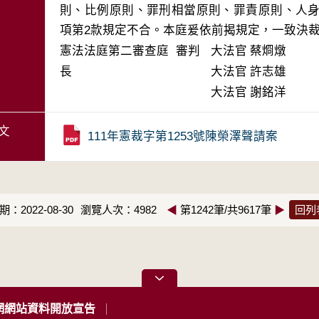
則、比例原則、罪刑相當原則、罪責原則、人身
項第2款規定不合。本庭爰依前揭規定，一致決
憲法法庭第二審查庭 審判
大法官
蔡烱燉
長
大法官
許志雄
大法官
謝銘洋
文
111年憲裁字第1253號陳榮澤聲請案
：2022-08-30
瀏覽人次：4982
◀
第1242筆/共9617筆
▶
回列
網網站資料開放宣告