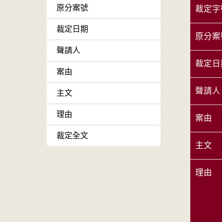
原分案號
裁定字
裁定日期
原分案
聲請人
裁定日
案由
聲請人
主文
理由
案由
裁定全文
主文
理由