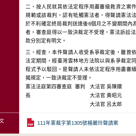
二、按人民就其依法定程序用盡審級救濟之案
規範或該裁判，認有牴觸憲法者，得聲請憲法
於不利確定終局裁判送達後6個月之不變期間內
者，審查庭得以一致決裁定不受理，憲法訴訟法第5
三、經查，本件聲請人收受系爭裁定後，雖曾
法定期間，經臺灣雲林地方法院以與系爭裁定
程式予以駁回，是聲請人未依法定程序用盡審
揭規定，一致決裁定不受理。
憲法法庭第四審查庭 審判
大法官
吳陳鐶
長
大法官
黃昭元
大法官
呂太郎
文
111年憲裁字第1305號楊麗玲聲請案