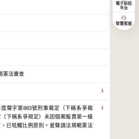
電子訴訟
平台
智慧客服
範憲法審查
1
年度聲字第883號刑事裁定（下稱系爭裁
1
定（下稱系爭規定）未因個案販賣第一級
價，已牴觸比例原則。爰聲請法規範憲法