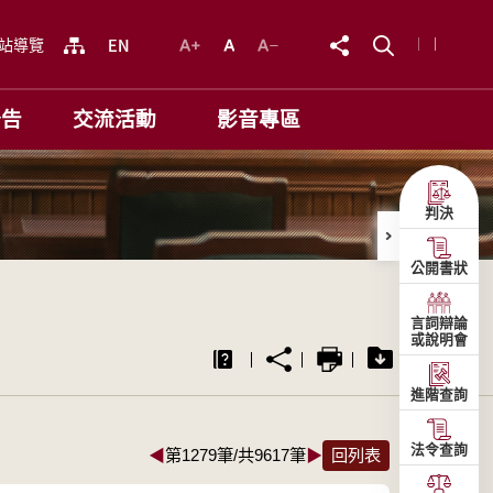
站導覽
公告
交流活動
影音專區
判決
公開書狀
言詞辯論
或說明會
進階查詢
法令查詢
◀
第1279筆/共9617筆
▶
回列表