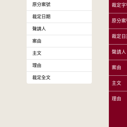
原分案號
裁定字
裁定日期
原分案
聲請人
裁定日
案由
聲請人
主文
理由
案由
裁定全文
主文
理由