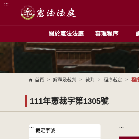
:::
跳到主要內容區塊
關於憲法法庭
審理程序
首頁
>
解釋及裁判
>
裁判
>
程序裁定
>
程
111年憲裁字第1305號
:::
:::
裁定字號