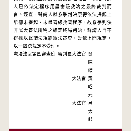
人已依法定程序用盡審級救濟之最終裁判而
言。經查，聲請人就系爭判決原得依法提起上
訴卻未提起，未盡審級救濟程序，故系爭判決
非屬大審法所稱之確定終局判決，聲請人自不
得據以聲請法規範憲法審查，爰依上開規定，
以一致決裁定不受理。
憲法法庭第四審查庭 審判長
大法官
吳
陳
鐶
大法官
黃
昭
元
大法官
呂
太
郎