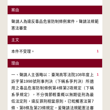
案由
聲請人為違反毒品危害防制條例案件，聲請法規範
憲法審查
主文
1
本件不受理。
理由
1
一、聲請人主張略以：臺灣高等法院108年度上
訴字第1998號刑事判決（下稱系爭判決）所適
用之毒品危害防制條例第4條第2項規定（下稱
系爭規定），不分情節輕重概以無期徒刑為最
低法定刑，違反罪刑相當原則，已牴觸憲法第7
條、第8條及第23條規定，爰聲請法規範憲法審