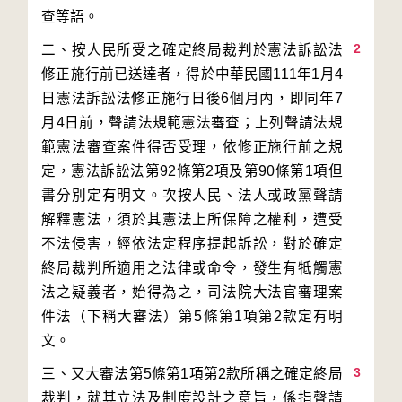
2
二、按人民所受之確定終局裁判於憲法訴訟法
修正施行前已送達者，得於中華民國111年1月4
日憲法訴訟法修正施行日後6個月內，即同年7
月4日前，聲請法規範憲法審查；上列聲請法規
範憲法審查案件得否受理，依修正施行前之規
定，憲法訴訟法第92條第2項及第90條第1項但
書分別定有明文。次按人民、法人或政黨聲請
解釋憲法，須於其憲法上所保障之權利，遭受
不法侵害，經依法定程序提起訴訟，對於確定
終局裁判所適用之法律或命令，發生有牴觸憲
法之疑義者，始得為之，司法院大法官審理案
件法（下稱大審法）第5條第1項第2款定有明
3
三、又大審法第5條第1項第2款所稱之確定終局
裁判，就其立法及制度設計之意旨，係指聲請