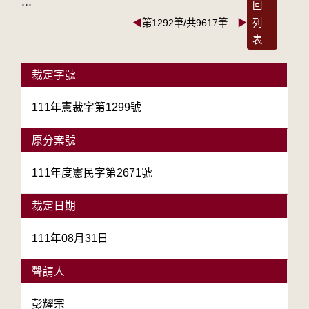
:::
回
◀
第1292筆/共9617筆
▶
列
表
裁定字號
111年憲裁字第1299號
原分案號
111年度憲民字第2671號
裁定日期
111年08月31日
聲請人
彭耀宗