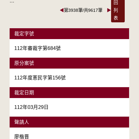
:::
回
◀
第3938筆/共9617筆
▶
列
表
裁定字號
112年審裁字第684號
原分案號
112年度憲民字第156號
裁定日期
112年03月29日
聲請人
廖楷晋