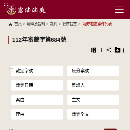
:::
跳到主要內容區塊
首頁
>
解釋及裁判
>
裁判
>
程序裁定
>
程序裁定案件列表
112年審裁字第684號
:::
裁定字號
原分案號
裁定日期
聲請人
案由
主文
理由
裁定全文