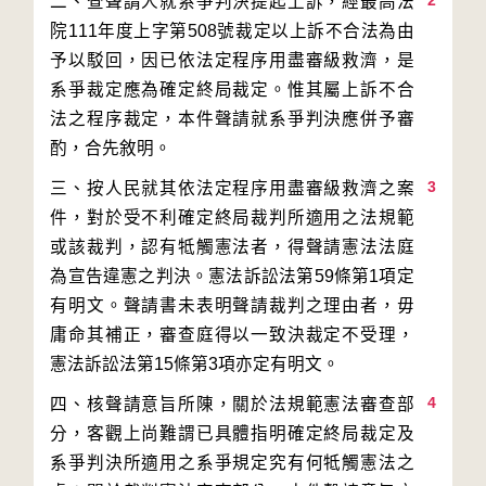
2
二、查聲請人就系爭判決提起上訴，經最高法
院111年度上字第508號裁定以上訴不合法為由
予以駁回，因已依法定程序用盡審級救濟，是
系爭裁定應為確定終局裁定。惟其屬上訴不合
法之程序裁定，本件聲請就系爭判決應併予審
3
三、按人民就其依法定程序用盡審級救濟之案
件，對於受不利確定終局裁判所適用之法規範
或該裁判，認有牴觸憲法者，得聲請憲法法庭
為宣告違憲之判決。憲法訴訟法第59條第1項定
有明文。聲請書未表明聲請裁判之理由者，毋
庸命其補正，審查庭得以一致決裁定不受理，
4
四、核聲請意旨所陳，關於法規範憲法審查部
分，客觀上尚難謂已具體指明確定終局裁定及
系爭判決所適用之系爭規定究有何牴觸憲法之