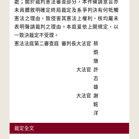
處；關於裁判憲法審查部分，本件聲請意旨亦
未具體敘明確定終局裁定及系爭判決有何牴觸
憲法之理由，致侵害其憲法上權利，核均屬未
表明聲請裁判之理由。本庭爰依上開規定，以
一致決裁定不受理。
憲法法庭第二審查庭 審判長
大法官
蔡
烱
燉
大法官
許
志
雄
大法官
謝
銘
洋
裁定全文