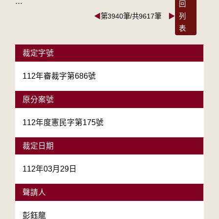
:::
回
◀
第3940筆/共9617筆
▶
列
表
裁定字號
112年審裁字第686號
原分案號
112年度憲民字第175號
裁定日期
112年03月29日
聲請人
彭鈺龍