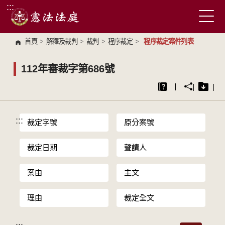
:::
跳到主要內容區塊
首頁
>
解釋及裁判
>
裁判
>
程序裁定
>
程序裁定案件列表
112年審裁字第686號
:::
裁定字號
原分案號
裁定日期
聲請人
案由
主文
理由
裁定全文