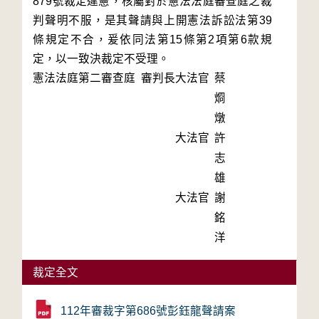
879號裁定違憲，核屬對於憲法法庭審查庭之裁
判聲明不服，是其聲請與上開憲法訴訟法第39
條規定不合，爰依同法第15條第2項第6款規
定，以一致決裁定不受理。
憲法法庭第二審查庭 審判長
大法官
蔡
烱
燉
大法官
許
志
雄
大法官
謝
銘
洋
裁定全文
112年審裁字第686號彭鈺龍聲請案