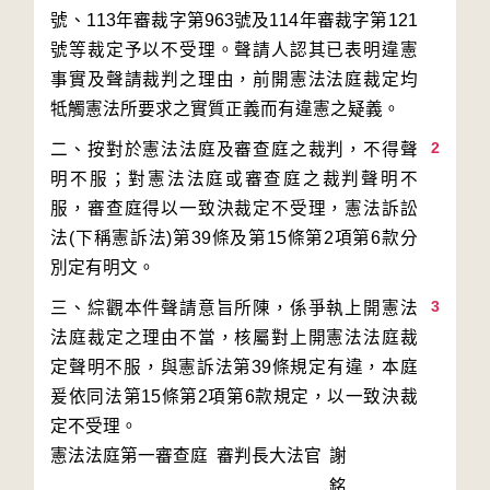
號、113年審裁字第963號及114年審裁字第121
號等裁定予以不受理。聲請人認其已表明違憲
事實及聲請裁判之理由，前開憲法法庭裁定均
2
二、按對於憲法法庭及審查庭之裁判，不得聲
明不服；對憲法法庭或審查庭之裁判聲明不
服，審查庭得以一致決裁定不受理，憲法訴訟
法(下稱憲訴法)第39條及第15條第2項第6款分
3
三、綜觀本件聲請意旨所陳，係爭執上開憲法
法庭裁定之理由不當，核屬對上開憲法法庭裁
定聲明不服，與憲訴法第39條規定有違，本庭
爰依同法第15條第2項第6款規定，以一致決裁
定不受理。
憲法法庭第一審查庭 審判長
大法官
謝
銘