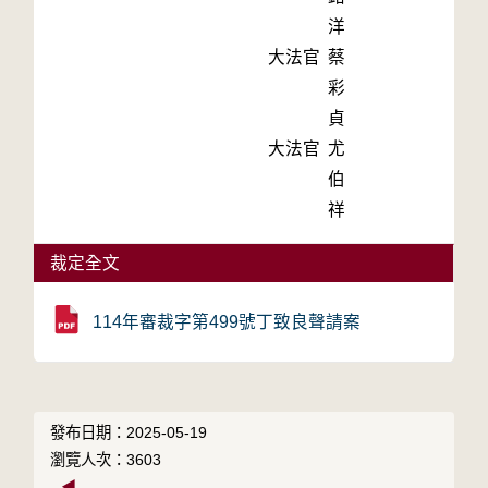
洋
大法官
蔡
彩
貞
大法官
尤
伯
祥
裁定全文
114年審裁字第499號丁致良聲請案
發布日期：2025-05-19
瀏覽人次：3603
◀