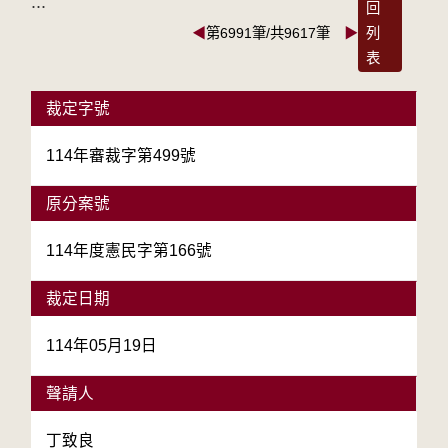
:::
回
◀
第6991筆/共9617筆
▶
列
表
裁定字號
114年審裁字第499號
原分案號
114年度憲民字第166號
裁定日期
114年05月19日
聲請人
丁致良