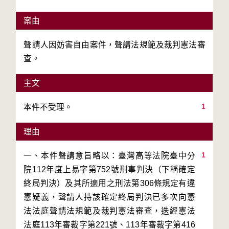
案由
聲請人因妨害自由案件，聲請法規範及裁判憲法審
查。
主文
1
本件不受理。
理由
1
一、本件聲請意旨略以：臺灣高等法院臺中分
院112年度上易字第752號刑事判決（下稱確定
終局判決）及其所適用之刑法第306條規定有違
憲疑義，聲請人持該確定終局判決已多次向憲
法法庭聲請法規範及裁判憲法審查，迭經憲法
法庭113年審裁字第221號、113年審裁字第416