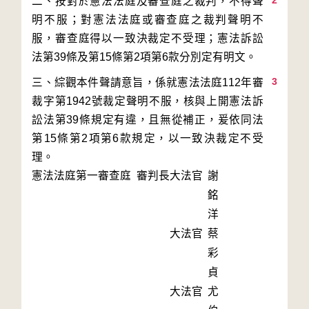
2
二、按對於憲法法庭及審查庭之裁判，不得聲
明不服；對憲法法庭或審查庭之裁判聲明不
服，審查庭得以一致決裁定不受理；憲法訴訟
3
三、綜觀本件聲請意旨，係就憲法法庭112年審
裁字第1942號裁定聲明不服，核與上開憲法訴
訟法第39條規定有違，且無從補正，爰依同法
第15條第2項第6款規定，以一致決裁定不受
理。
憲法法庭第一審查庭 審判長
大法官
謝
銘
洋
大法官
蔡
彩
貞
大法官
尤