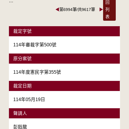
:::
回
◀
第6994筆/共9617筆
▶
列
表
裁定字號
114年審裁字第500號
原分案號
114年度憲民字第355號
裁定日期
114年05月19日
聲請人
彭鈺龍