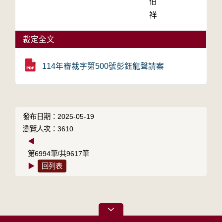
伯
祥
裁定全文
114年審裁字第500號彭鈺龍聲請案
發布日期：2025-05-19
瀏覽人次：3610
◀
第6994筆/共9617筆
▶
回列表