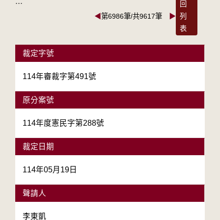
:::
回
◀
第6986筆/共9617筆
▶
列
表
裁定字號
114年審裁字第491號
原分案號
114年度憲民字第288號
裁定日期
114年05月19日
聲請人
李東凱