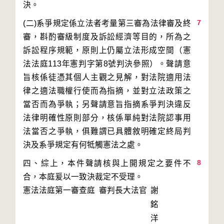
7
(二)系爭規定係立法者考量第三審為法律審及終
審，斟酌審級制度及訴訟經濟等目的，所為之
訴訟程序規範，原則上仍屬立法形成空間（憲
法法庭113年憲判字第8號判決參照）。聲請意
旨核係徒憑其個人主觀之見解，對法院適用法
律之適法職權行使而為指摘，並對立法政策之
當否而為爭執；另聲請意旨指摘系爭判決違反
法律明確性原則部分，核係單純對法院認事用
法當否之爭執，俱難謂已具體敘明確定終局判
8
四、綜上，本件聲請核與上開規定之要件不
合，本庭爰以一致決裁定不受理。
憲法法庭第一審查庭 審判長
大法官
謝
銘
洋