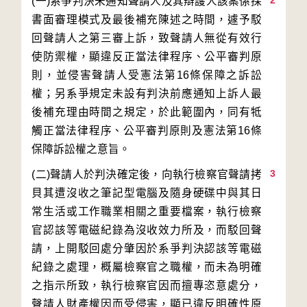
2
(一)系爭判決未通知聲請人及其辯護人該案係採
書面審理模式及最後補充陳述之時間，遽予駁
回聲請人之第三審上訴，致聲請人無從有效行
使防禦權，顯違反正當法律程序、公平審判原
則，並侵害聲請人受憲法第16條保障之訴訟
權；另系爭規定未設有判決前應通知上訴人最
後補充理由時間之規定，於此範圍內，同有牴
觸正當法律程序、公平審判原則及憲法第16條
3
(二)聲請人於判決確定後，向執行檢察官聲請拷
貝其遭沒收之筆記型電腦及隨身硬碟中與其日
常生活或工作職業相關之重要檔案，執行檢察
官認該等電磁紀錄為沒收效力所及，而駁回聲
請，上開駁回處分肇因於系爭判決認該等電磁
紀錄之處理，概屬檢察官之職權，而未為明確
之指示所致，執行檢察官因而擅專恣意處分，
聲請人財產權因而受侵害，顯已違反明確性原