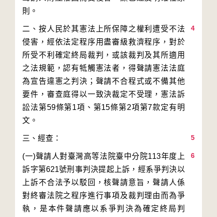
4
二、按人民於其憲法上所保障之權利遭受不法
侵害，經依法定程序用盡審級救濟程序，對於
所受不利確定終局裁判，或該裁判及其所適用
之法規範，認有牴觸憲法者，得聲請憲法法庭
為宣告違憲之判決；聲請不合程式或不備其他
要件，審查庭得以一致決裁定不受理，憲法訴
訟法第59條第1項、第15條第2項第7款定有明
5
6
(一)聲請人對臺灣高等法院臺中分院113年度上
訴字第621號刑事判決提起上訴，經系爭判決以
上訴不合法予以駁回，核聲請意旨，聲請人係
對終審法院之程序進行事項及裁判理由而為爭
執，是本件聲請應以系爭判決為確定終局判