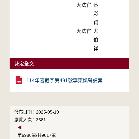
大法官
蔡
彩
貞
大法官
尤
伯
祥
裁定全文
114年審裁字第491號李東凱聲請案
發布日期：2025-05-19
瀏覽人次：3681
◀
第6986筆/共9617筆