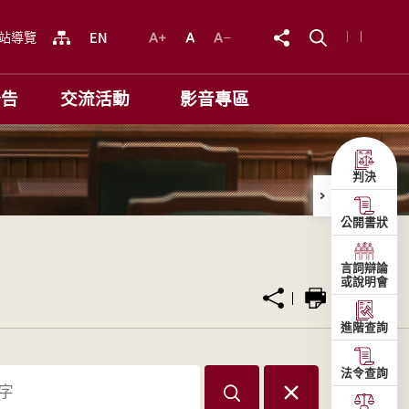
站導覽
公告
交流活動
影音專區
判決
公開書狀
言詞辯論
或說明會
進階查詢
法令查詢