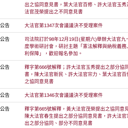
出之協同意見書，葉大法官百修、許大法官玉秀
法官茂榮提出之不同意見書
前公告
大法官第1347次會議議決不受理案件
前公告
司法院訂於98年12月19日(星期六)舉辦大法官
度學術研討會，研討主題「憲法解釋與納稅義務
利保障」，歡迎報名參加。
前公告
釋字第666號解釋；許大法官玉秀提出之部分協
書，陳大法官新民、許大法官宗力、葉大法官百
之協同意見書
前公告
大法官第1346次會議議決不受理案件
前公告
釋字第665號解釋，黃大法官茂榮提出之協同意
陳大法官春生提出之部分協同意見書，許大法官
出之部分協同、部分不同意見書