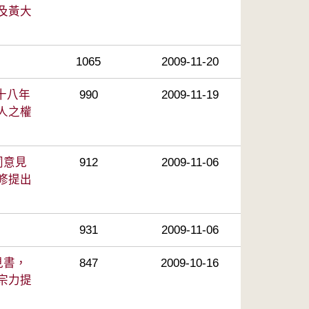
及黃大
1065
2009-11-20
九十八年
990
2009-11-19
人之權
同意見
912
2009-11-06
修提出
931
2009-11-06
見書，
847
2009-10-16
宗力提