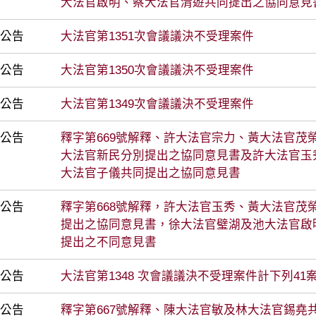
大法官啟明、蔡大法官清遊共同提出之協同意見
前公告
大法官第1351次會議議決不受理案件
前公告
大法官第1350次會議議決不受理案件
前公告
大法官第1349次會議議決不受理案件
前公告
釋字第669號解釋、許大法官宗力、黃大法官茂
大法官新民分別提出之協同意見書及許大法官玉
大法官子儀共同提出之協同意見書
前公告
釋字第668號解釋，許大法官玉秀、黃大法官茂
提出之協同意見書，徐大法官璧湖及池大法官啟
提出之不同意見書
前公告
大法官第1348 次會議議決不受理案件計下列41
前公告
釋字第667號解釋、陳大法官敏及林大法官錫堯