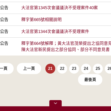
前公告
大法官第1345次會議議決不受理案件40案
前公告
釋字第665號相關說明
前公告
大法官第1344次會議議決不受理案件
前公告
釋字第664號解釋；黃大法官茂榮提出之協同意
陳大法官新民提出之部分協同、部分不同意見書
一頁
上一頁
21
22
23
24
25
2
最後頁