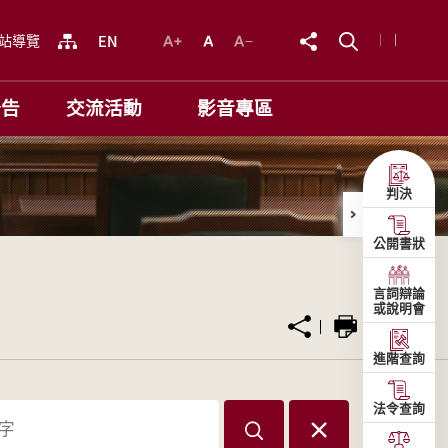
站導覽
公告
交流活動
影音專區
判決
公開書狀
言詞辯論
或說明會
進階查詢
法令查詢