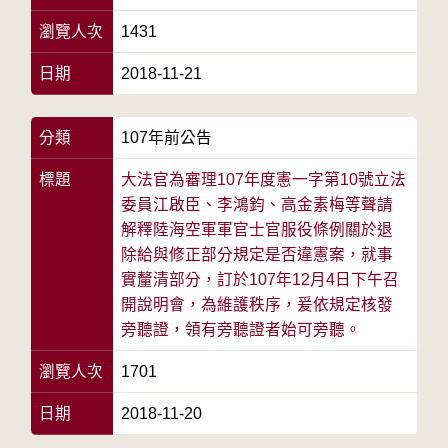
瀏覽人次
1431
日期
2018-11-21
分類
107年前公告
標題
大法官為審理107年度憲一字第10號立法
委員江啟臣、李鴻鈞、高金素梅等聲請
解釋陸海空軍軍官士官服役條例關於退
除給與修正部分規定是否違憲案，就事
實釐清部分，訂於107年12月4日下午召
開說明會，為維護秩序，爰依規定核發
旁聽證，領有旁聽證者始可旁聽。
瀏覽人次
1701
日期
2018-11-20