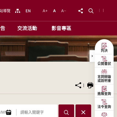
站導覽
公告
交流活動
影音專區
判決
公開書狀
言詞辯論
或說明會
進階查詢
法令查詢