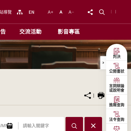
站導覽
公告
交流活動
影音專區
判決
公開書狀
言詞辯論
或說明會
進階查詢
法令查詢