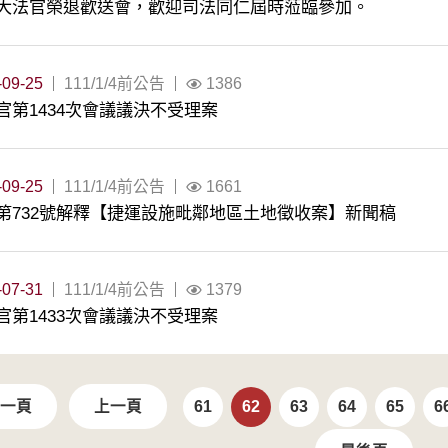
大法官榮退歡送會，歡迎司法同仁屆時蒞臨參加。
-09-25
111/1/4前公告
1386
官第1434次會議議決不受理案
-09-25
111/1/4前公告
1661
第732號解釋【捷運設施毗鄰地區土地徵收案】新聞稿
-07-31
111/1/4前公告
1379
官第1433次會議議決不受理案
一頁
上一頁
61
62
63
64
65
6