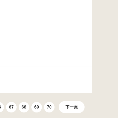
6
67
68
69
70
下一頁