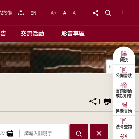
站導覽
公告
交流活動
影音專區
判決
公開書狀
言詞辯論
或說明會
進階查詢
法令查詢