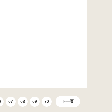
6
67
68
69
70
下一頁