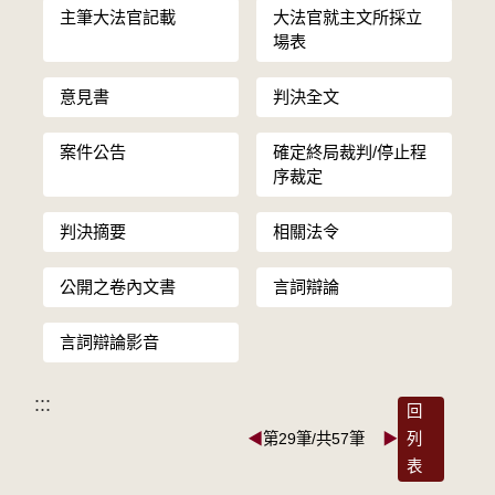
主筆大法官記載
大法官就主文所採立
場表
意見書
判決全文
案件公告
確定終局裁判/停止程
序裁定
判決摘要
相關法令
公開之卷內文書
言詞辯論
言詞辯論影音
:::
回
◀
第29筆/共57筆
▶
列
表