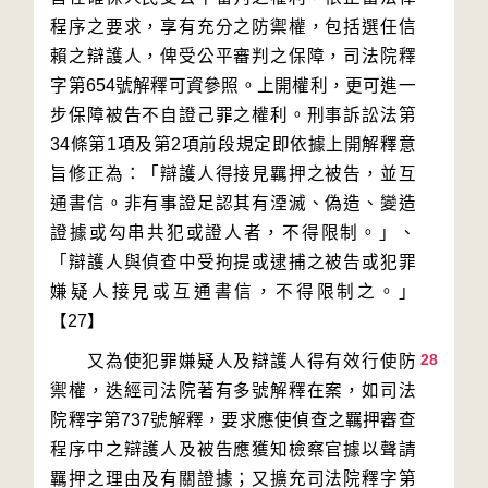
程序之要求，享有充分之防禦權，包括選任信
賴之辯護人，俾受公平審判之保障，司法院釋
字第654號解釋可資參照。上開權利，更可進一
步保障被告不自證己罪之權利。刑事訴訟法第
34條第1項及第2項前段規定即依據上開解釋意
旨修正為：「辯護人得接見羈押之被告，並互
通書信。非有事證足認其有湮滅、偽造、變造
證據或勾串共犯或證人者，不得限制。」、
「辯護人與偵查中受拘提或逮捕之被告或犯罪
嫌疑人接見或互通書信，不得限制之。」
28
　　又為使犯罪嫌疑人及辯護人得有效行使防
禦權，迭經司法院著有多號解釋在案，如司法
院釋字第737號解釋，要求應使偵查之羈押審查
程序中之辯護人及被告應獲知檢察官據以聲請
羈押之理由及有關證據；又擴充司法院釋字第