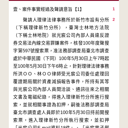
1
2
　　聲請人理律法律事務所於新竹市設有分所
（下稱理律新竹分所），臺灣士林地方法院
（下稱士林地院）就光宸公司內部人員違反證
券交易法內線交易罪嫌案件，核發100年度聲搜
字第597號搜索票，准法務部調查局臺北市調查
處於中華民國（下同）100年5月30日上午7時起
至100年5月30日下午6時止，針對理律法律事務
所洪ＯＯ、林ＯＯ律師受光宸公司委任處理回
覆證期局關於資產減損報告事件，所持有其等
與光宸公司內部人員間洽談、通訊往來之相關
文書及電磁紀錄，得進入理律新竹分所進行搜
索，並就相關事證為扣押，嗣後法務部調查局
臺北市調查處人員即於100年5月30日持前開搜
索票，進入理律新竹分所執行搜索，並扣押
「光宸公司E-mail資料18件」、「光宸電子郵