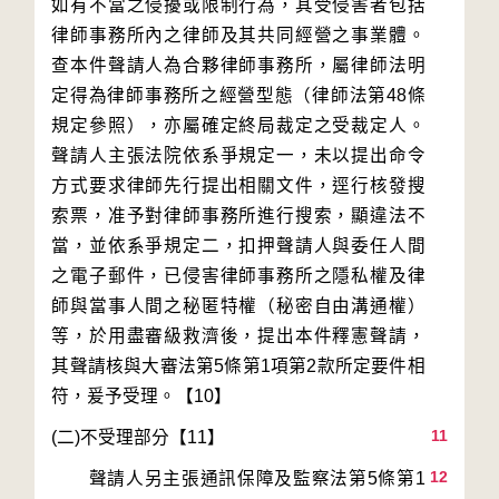
如有不當之侵擾或限制行為，其受侵害者包括
律師事務所內之律師及其共同經營之事業體。
查本件聲請人為合夥律師事務所，屬律師法明
定得為律師事務所之經營型態（律師法第48條
規定參照），亦屬確定終局裁定之受裁定人。
聲請人主張法院依系爭規定一，未以提出命令
方式要求律師先行提出相關文件，逕行核發搜
索票，准予對律師事務所進行搜索，顯違法不
當，並依系爭規定二，扣押聲請人與委任人間
之電子郵件，已侵害律師事務所之隱私權及律
師與當事人間之秘匿特權（秘密自由溝通權）
等，於用盡審級救濟後，提出本件釋憲聲請，
其聲請核與大審法第5條第1項第2款所定要件相
11
12
　　聲請人另主張通訊保障及監察法第5條第1