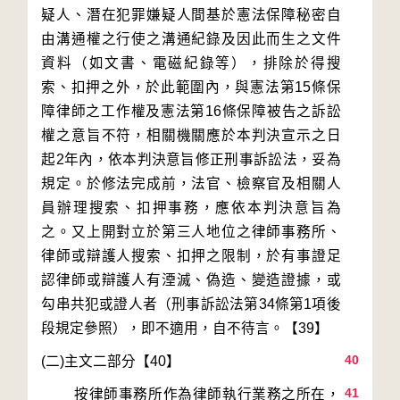
疑人、潛在犯罪嫌疑人間基於憲法保障秘密自
由溝通權之行使之溝通紀錄及因此而生之文件
資料（如文書、電磁紀錄等），排除於得搜
索、扣押之外，於此範圍內，與憲法第15條保
障律師之工作權及憲法第16條保障被告之訴訟
權之意旨不符，相關機關應於本判決宣示之日
起2年內，依本判決意旨修正刑事訴訟法，妥為
規定。於修法完成前，法官、檢察官及相關人
員辦理搜索、扣押事務，應依本判決意旨為
之。又上開對立於第三人地位之律師事務所、
律師或辯護人搜索、扣押之限制，於有事證足
認律師或辯護人有湮滅、偽造、變造證據，或
勾串共犯或證人者（刑事訴訟法第34條第1項後
40
41
        按律師事務所作為律師執行業務之所在，