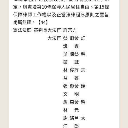
定，與憲法第10條保障人民居住自由、第15條
保障律師工作權以及正當法律程序原則之意旨
憲法法庭 審判長
大法官
許宗力
大法官
蔡烱
黃虹
燉
霞
吳陳
蔡明
鐶
誠
林俊
許志
益
雄
張瓊
黃瑞
文
明
詹森
黃昭
林
元
謝銘
呂太
洋
郎