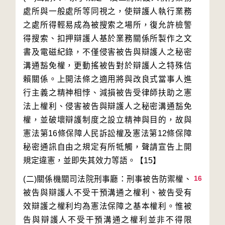
處所與一般處所等同視之，使辯護人執行業務
之處所得輕易成為被搜索之場所，復允許檢警
得搜索、扣押辯護人基於業務關係所製作之文
書及電磁紀錄，不僅侵害被告與辯護人之秘密
溝通豁免權，更動搖被告對於辯護人之特殊信
賴關係。上開法條之適用將與改良式當事人進
行主義之精神相悖、減損被告受律師扶助之憲
法上權利、侵害被告與辯護人之秘密溝通豁免
權，並破壞辯護制度之設立精神與目的，故與
憲法第16條保障人民訴訟權及憲法第12條保障
秘密通訊自由之規定有所牴觸，聲請宣告上開
16
(二)關係機關司法院刑事廳：刑事被告防禦權、
被告與辯護人不受干預溝通之權利、被告受有
效辯護之權利均為憲法保障之基本權利。惟被
告與辯護人不受干預溝通之權利並非不得限