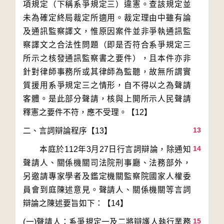
項規定（下稱系爭規定三）違憲。查該規定並
未為確定終局裁定所適用。裁定理由中雖有論
及通訊監察譯文，惟原因案件並非爭執通訊監
察譯文之合法性問題（即是否符合系爭規定三
所示之核發通訊監察書之要件），且本件亦非
針對律師事務所或其律師為監聽，故無所謂實
質援用系爭規定三之情形，自不得以之為聲請
客體。是此部分聲請，核與上開所示人民聲請
13
14
　　本庭於112年3月27日行言詞辯論，除通知
聲請人、關係機關司法院刑事廳、法務部外，
另邀請專家學者及鑑定機關監察院國家人權委
員會到庭陳述意見。聲請人、關係機關等言詞
15
(一)聲請人：系爭規定一及二將辯護人執行業務