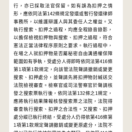
行，亦已採取法官保留。如有誤為扣押之情
形，應依同法第142條規定發還或暫行發還律師
事務所，以維護辯護人與其委任人之權益。又
執行搜索、扣押之過程，均應全程錄音錄影，
以擔保檢視扣押物與搜索、扣押之過程，符合
憲法正當法律程序原則之要求。執行過程中，
在場之人就扣押物是否屬秘密自由溝通權保障
範圍如有爭執，受處分人得即時依同法第416條
第1項第1款規定，向該管法院聲請撤銷或變更
搜索、扣押處分，並聲請先將扣押物封緘送交
法院檢視審查。檢察官或司法警察官於聲請核
發之搜索票執行後，依同法第132條之1規定，
應將執行結果陳報核發搜索票之法院，法院得
審查執行搜索、扣押之合法性。又搜索、扣押
處分縱已執行終結，受處分人仍得依第416條第
1項第1款規定聲請撤銷或變更原處分，法院不