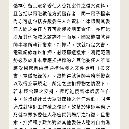
儲存保留其眾多委任人委託案件之檔案資料，
且包括以電磁數位方式儲存者。同一電子檔案
內亦可能包括多數委任人之資料。律師與其委
任人間之委任內容可能涉及刑事責任，亦可能
涉及其他領域之諮詢不一而足。國家機關就律
師事務所執行搜索、扣押時，欲就特定文書、
電磁紀錄加以扣押，必經篩選搜索，瀏覽範圍
勢必及於非本案應扣押標的之其他委任人所屬
應受秘密自由溝通權保障之文件資料（如文
書、電磁紀錄等）。故於得就律師事務所搜索
以取得系爭規定二所定之應扣押物之情況下，
若未經合理之安排，極可能侵害律師居住自
由，並造成社會大眾對律師之信任減低，同時
造成對律師工作權之侵害。故基於律師事務所
乃儲存眾多委任人秘密資訊場所之特徵，且搜
索、扣押程序難免對於其他委任人秘密自由溝