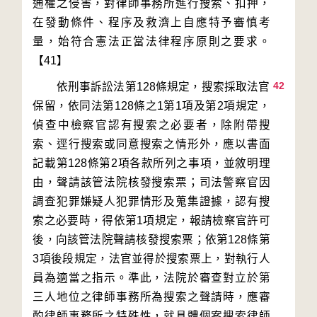
通權之侵害，對律師事務所進行搜索、扣押，
在發動條件、程序及救濟上自應特予審慎考
量，始符合憲法正當法律程序原則之要求。
42
        依刑事訴訟法第128條規定，搜索採取法官
保留，依同法第128條之1第1項及第2項規定，
偵查中檢察官認有搜索之必要者，除附帶搜
索、逕行搜索或同意搜索之情形外，應以書面
記載第128條第2項各款所列之事項，並敘明理
由，聲請該管法院核發搜索票；司法警察官因
調查犯罪嫌疑人犯罪情形及蒐集證據，認有搜
索之必要時，得依第1項規定，報請檢察官許可
後，向該管法院聲請核發搜索票；依第128條第
3項後段規定，法官並得於搜索票上，對執行人
員為適當之指示。準此，法院於審查對立於第
三人地位之律師事務所為搜索之聲請時，應審
酌律師事務所之特殊性，就具體個案搜索律師