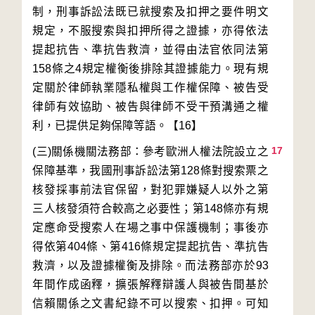
制，刑事訴訟法既已就搜索及扣押之要件明文
規定，不服搜索與扣押所得之證據，亦得依法
提起抗告、準抗告救濟，並得由法官依同法第
158條之4規定權衡後排除其證據能力。現有規
定關於律師執業隱私權與工作權保障、被告受
律師有效協助、被告與律師不受干預溝通之權
17
(三)關係機關法務部：參考歐洲人權法院設立之
保障基準，我國刑事訴訟法第128條對搜索票之
核發採事前法官保留，對犯罪嫌疑人以外之第
三人核發須符合較高之必要性；第148條亦有規
定應命受搜索人在場之事中保護機制；事後亦
得依第404條、第416條規定提起抗告、準抗告
救濟，以及證據權衡及排除。而法務部亦於93
年間作成函釋，擴張解釋辯護人與被告間基於
信賴關係之文書紀錄不可以搜索、扣押。可知