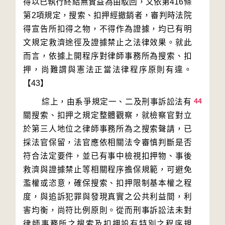
得以已執行終結無實益為由駁回，又依第416條
第2項規定，搜索、扣押經撤銷者，審判時法院
得宣告所扣得之物，不得作為證據，均已有明
文規定救濟途徑及證據禁止之法律效果。就此
而言，依據上開程序對律師事務所為搜索、扣
押，尚難謂與憲法正當法律程序原則有違。
44
        綜上，由系爭規定一、二及刑事訴訟法有
關搜索、扣押之規定整體觀察，就檢察官對立
於第三人地位之律師事務所為之搜索聲請，已
採法官保留，法官應依相關法令審慎判斷是否
符合法定要件，並已有事中檢視扣押物、事後
救濟與證據禁止等相關程序擔保規範，可避免
濫權或恣意，確保搜索、扣押限制基本權之程
度，與追訴犯罪與發現真實之公共利益間，利
害均衡，尚符比例原則。從而刑事訴訟法未對
律師事務所之搜索及扣押設有特別之程序規