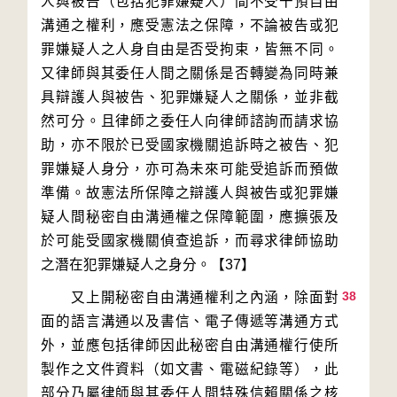
人與被告（包括犯罪嫌疑人）間不受干預自由
溝通之權利，應受憲法之保障，不論被告或犯
罪嫌疑人之人身自由是否受拘束，皆無不同。
又律師與其委任人間之關係是否轉變為同時兼
具辯護人與被告、犯罪嫌疑人之關係，並非截
然可分。且律師之委任人向律師諮詢而請求協
助，亦不限於已受國家機關追訴時之被告、犯
罪嫌疑人身分，亦可為未來可能受追訴而預做
準備。故憲法所保障之辯護人與被告或犯罪嫌
疑人間秘密自由溝通權之保障範圍，應擴張及
於可能受國家機關偵查追訴，而尋求律師協助
38
　　又上開秘密自由溝通權利之內涵，除面對
面的語言溝通以及書信、電子傳遞等溝通方式
外，並應包括律師因此秘密自由溝通權行使所
製作之文件資料（如文書、電磁紀錄等），此
部分乃屬律師與其委任人間特殊信賴關係之核