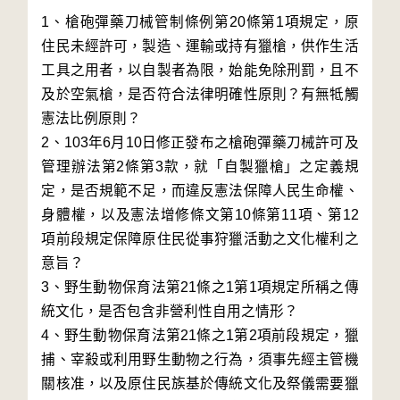
1、槍砲彈藥刀械管制條例第20條第1項規定，原
住民未經許可，製造、運輸或持有獵槍，供作生活
工具之用者，以自製者為限，始能免除刑罰，且不
及於空氣槍，是否符合法律明確性原則？有無牴觸
憲法比例原則？
2、103年6月10日修正發布之槍砲彈藥刀械許可及
管理辦法第2條第3款，就「自製獵槍」之定義規
定，是否規範不足，而違反憲法保障人民生命權、
身體權，以及憲法增修條文第10條第11項、第12
項前段規定保障原住民從事狩獵活動之文化權利之
意旨？
3、野生動物保育法第21條之1第1項規定所稱之傳
統文化，是否包含非營利性自用之情形？
4、野生動物保育法第21條之1第2項前段規定，獵
捕、宰殺或利用野生動物之行為，須事先經主管機
關核准，以及原住民族基於傳統文化及祭儀需要獵