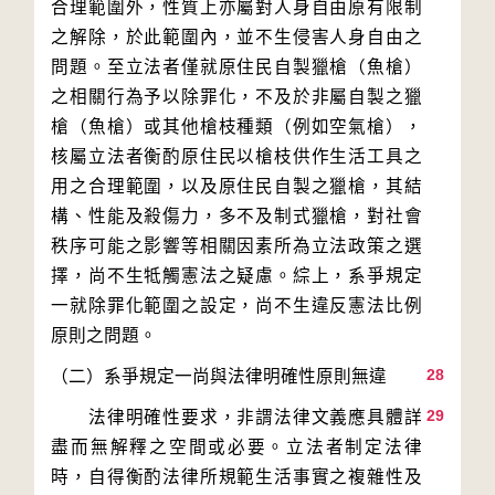
合理範圍外，性質上亦屬對人身自由原有限制
之解除，於此範圍內，並不生侵害人身自由之
問題。至立法者僅就原住民自製獵槍（魚槍）
之相關行為予以除罪化，不及於非屬自製之獵
槍（魚槍）或其他槍枝種類（例如空氣槍），
核屬立法者衡酌原住民以槍枝供作生活工具之
用之合理範圍，以及原住民自製之獵槍，其結
構、性能及殺傷力，多不及制式獵槍，對社會
秩序可能之影響等相關因素所為立法政策之選
擇，尚不生牴觸憲法之疑慮。綜上，系爭規定
一就除罪化範圍之設定，尚不生違反憲法比例
28
29
　　法律明確性要求，非謂法律文義應具體詳
盡而無解釋之空間或必要。立法者制定法律
時，自得衡酌法律所規範生活事實之複雜性及