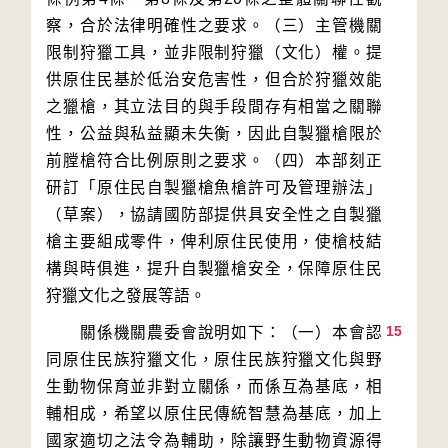
察，合於法律明確性之要求。（三）主管機關
限制狩獵工具，並非限制狩獵（文化）權。提
供原住民基於低治安危害性，但合於狩獵效能
之獵槍，其立法目的與手段間存有相當之關聯
性，公益與私益顯未失衡，因此自製獵槍限於
前膛槍符合比例原則之要求。（四）本部刻正
研訂「原住民自製獵槍魚槍許可及管理辦法」
（草案），協請國防部提供具安全性之自製獵
槍主要組成零件，俾利原住民使用，使槍枝結
構與時俱進，提升自製獵槍安全，保障原住民
15
　　關係機關農委會說明如下：（一）本會認
同原住民族狩獵文化，原住民族狩獵文化與野
生動物保育並非對立關係，而係互為基底，相
輔相成，希望以原住民傳統智慧為基底，加上
國家適切之法令為輔助，除讓野生動物資源得