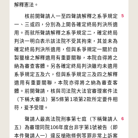
5
　　核前開聲請人一至四聲請解釋之系爭規定
一、三或四，分別為上開各確定終局判決所適
用。而就所聲請解釋之系爭規定二，確定終局
判決一明白表示該法院不受其拘束，其並未為
確定終局判決所適用，但與系爭規定一關於自
製獵槍之解釋適用有重要關聯，本院自得將之
納為審查客體。另各確定終局判決雖均未適用
系爭規定五及六，但與系爭規定三及四之解釋
適用有重要關聯，本院亦得將之納為審查客
體。前開聲請，核與司法院大法官審理案件法
（下稱大審法）第5條第1項第2款所定要件相
6
　　聲請人最高法院刑事第七庭（下稱聲請人
五）為審理同院106年度台非字第1號被告（即
本件聲請人一）違反槍砲條例等罪非常上訴案