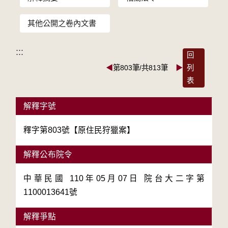
其他公開之卷內文書
:::
回
◀
第803筆/共813筆
▶
列
表
解釋字號
釋字第803號【原住民狩獵案】
解釋公布院令
中華民國 110年05月07日 院台大二字第
1100013641號
解釋爭點