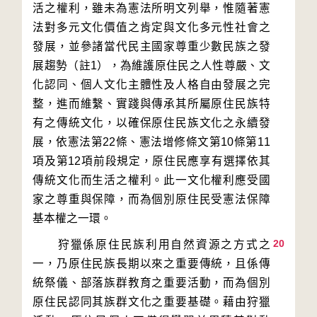
活之權利，雖未為憲法所明文列舉，惟隨著憲
法對多元文化價值之肯定與文化多元性社會之
發展，並參諸當代民主國家尊重少數民族之發
展趨勢（註1），為維護原住民之人性尊嚴、文
化認同、個人文化主體性及人格自由發展之完
整，進而維繫、實踐與傳承其所屬原住民族特
有之傳統文化，以確保原住民族文化之永續發
展，依憲法第22條、憲法增修條文第10條第11
項及第12項前段規定，原住民應享有選擇依其
傳統文化而生活之權利。此一文化權利應受國
家之尊重與保障，而為個別原住民受憲法保障
20
　　狩獵係原住民族利用自然資源之方式之
一，乃原住民族長期以來之重要傳統，且係傳
統祭儀、部落族群教育之重要活動，而為個別
原住民認同其族群文化之重要基礎。藉由狩獵