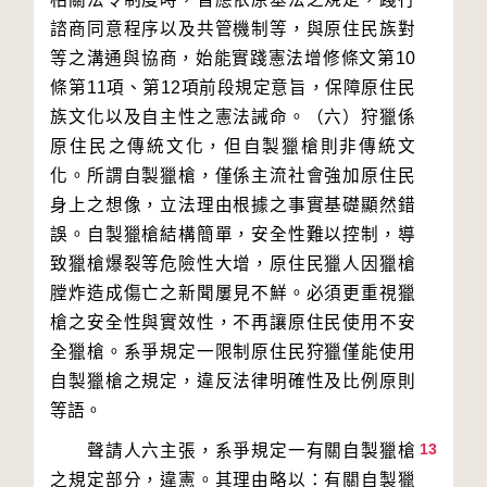
諮商同意程序以及共管機制等，與原住民族對
等之溝通與協商，始能實踐憲法增修條文第10
條第11項、第12項前段規定意旨，保障原住民
族文化以及自主性之憲法誡命。（六）狩獵係
原住民之傳統文化，但自製獵槍則非傳統文
化。所謂自製獵槍，僅係主流社會強加原住民
身上之想像，立法理由根據之事實基礎顯然錯
誤。自製獵槍結構簡單，安全性難以控制，導
致獵槍爆裂等危險性大增，原住民獵人因獵槍
膛炸造成傷亡之新聞屢見不鮮。必須更重視獵
槍之安全性與實效性，不再讓原住民使用不安
全獵槍。系爭規定一限制原住民狩獵僅能使用
自製獵槍之規定，違反法律明確性及比例原則
13
　　聲請人六主張，系爭規定一有關自製獵槍
之規定部分，違憲。其理由略以：有關自製獵