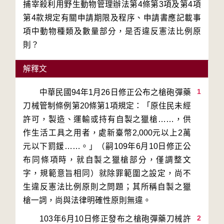
捕宰殺利用野生動物管理辦法第4條第3項及第4項
第4款規定有關申請期限及程序、申請書應記載事
項中動物種類及數量部分，是否違反憲法比例原
則？
解釋文
1
　　中華民國94年1月26日修正公布之槍砲彈藥
刀械管制條例第20條第1項規定：「原住民未經
許可，製造、運輸或持有自製之獵槍……，供
作生活工具之用者，處新臺幣2,000元以上2萬
元以下罰鍰……。」（嗣109年6月10日修正公
布同條項時，就自製之獵槍部分，僅調整文
字，規範意旨相同）就除罪範圍之設定，尚不
生違反憲法比例原則之問題；其所稱自製之獵
2
　　103年6月10日修正發布之槍砲彈藥刀械許