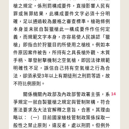
槍之規定，係刑罰構成要件，直接影響人民有
罪或無罪結果，此構成要件文字必須十分明
確，足以通過較為嚴格之審查標準。槍砲條例
本身並未就自製獵槍此一構成要件作任何定
義，而規範文字本身，亦容易使人民誤認「獵
槍」即指合於狩獵目的所使用之槍枝。例如本
件原因案件被告，所持有之具長槍外觀、木質
手柄、單發射擊機制之空氣槍，即因法律規範
明確性不足，誤信自己持有空氣槍之行為合
法，卻須承受3年以上有期徒刑之刑罰等語，故
14
　　關係機關內政部及內政部警政署主張，系
爭規定一就自製獵槍之規定與管制架構，符合
憲法要求及大法官解釋之意旨，合憲。其理由
略以：（一）目前國家槍枝管制政策係採取一
般性之禁止原則，違反者，處以刑罰。但例外