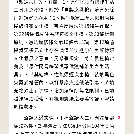
爭規定六）等，有關：1、原住民持有供作生活
工具用之槍枝，限於「自製之獵槍」始有免除
刑罰規定之適用；2、系爭規定三至六限制原住
民族狩獵文化權，有違反憲法第15條生存權、
第22條保障原住民族狩獵文化權、第23條比例
原則、憲法增修條文第10條第11項、第12項前
段肯定多元文化存在價值並促進原住民族傳統
文化發展之意旨。另系爭規定二將自製獵槍定
義為「原住民傳統習慣專供獵捕維生之生活工
具」、「其結構、性能須逐次由槍口裝填黑色
火藥於槍管內，以打擊底火或他法引爆，將填
充物射出」等情，增加法律所無之限制，已逾
越法律之授權，有牴觸憲法之疑義等語，聲請
2
　　聲請人潘志強（下稱聲請人二）因違反野
保法案件，認臺灣高等法院花蓮分院104年度原