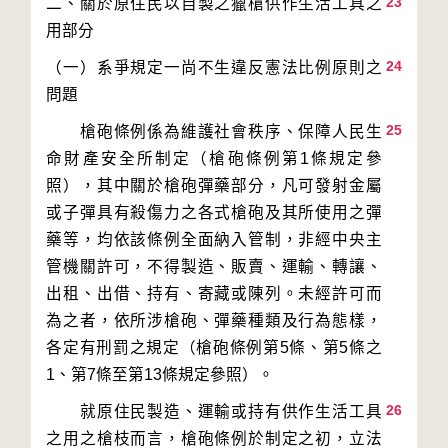
23
二、關於原住民以自製之獵槍供作生活工具之
24
（一）系爭規定一尚不生違反憲法比例原則之
25
　　槍砲條例係為維護社會秩序、保障人民生
命財產安全所制定（槍砲條例第1條規定參
照），其中關於槍砲彈藥部分，凡可發射金屬
或子彈具有殺傷力之各式槍砲及其所使用之彈
藥等，均依該條例全面納入管制，非經中央主
管機關許可，不得製造、販賣、運輸、轉讓、
出租、出借、持有、寄藏或陳列。未經許可而
為之者，依所涉槍砲、彈藥種類及行為態樣，
各定有刑罰之規定（槍砲條例第5條、第5條之
26
　　就原住民製造、運輸或持有供作生活工具
之用之槍枝而言，槍砲條例於制定之初，立法