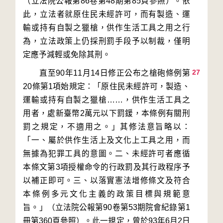
（立法院公報第86卷第48期第85頁參照）。依
此，立法者就原住民未經許可，而有製造、運
輸或持有自製之獵槍，供作生活工具之用之行
為，立法政策上仍採刑罰手段予以制裁，僅明
27
　　直至90年11月14日修正公布之槍砲條例第
20條第1項始規定：「原住民未經許可，製造、
運輸或持有自製之獵槍……，供作生活工具之
用者，處新臺幣2萬元以下罰鍰，本條例有關刑
罰之規定，不適用之。」其修法意旨略以：
「一、屬於供作生活上及文化上工具之用，而
無據為犯罪工具的意圖。二、未經許可者應循
本條文第3項授權命令的行政罰及其行政程序予
以補正即可。三、以落實憲法增修條文及符合
本條例多元文化主義的政策目標與規範意
旨。」（立法院公報第90卷第53期院會紀錄第1
冊第360頁參照）。此一規定，曾於93年6月2日