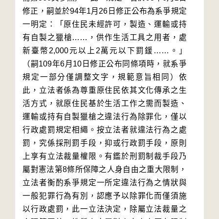
修正，嗣並於94年1月26日修正公布為系爭規定
一明定：「原住民未經許可，製造、運輸或持
有自製之獵槍……，供作生活工具之用者，處
新臺幣2,000元以上2萬元以下罰鍰……。」
（嗣109年6月10日修正公布同條項時，就系爭
規定一部分僅調整文字，規範意旨相同）依
此，立法者係為尊重原住民依其文化傳承之生
活方式，就原住民基於生活工作之需而製造、
運輸或持有自製獵槍之違法行為除罪化，僅以
行政處罰規定相繩。按立法者就違法行為之處
罰，究係採刑罰手段，抑或行政罰手段，原則
上享有立法裁量權限。有鑑於刑罰制裁手段乃
屬對憲法第8條所保障之人身自由之重大限制，
立法者衡酌系爭規定一所定違法行為之情狀與
一般犯罪行為有別，認應予以除罪化而僅須施
以行政處罰，此一立法決定，除屬立法裁量之