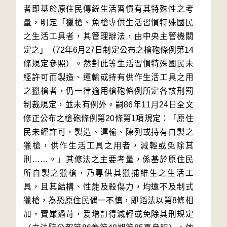
者即基於原住民傳統生活習慣有其特殊性之考
量，明定「獵槍、魚槍專供生活習慣特殊國民
之生活工具者，其管理辦法，由中央主管機關
定之」（72年6月27日制定公布之槍砲條例第14
條規定參照）。然對此等生活習慣特殊國民未
經許可而製造、運輸或持有供作生活工具之用
之獵槍者，仍一律適用槍砲條例所定各該刑罰
制裁規定，並未有例外。嗣86年11月24日全文
修正公布之槍砲條例第20條第1項規定：「原住
民未經許可，製造、運輸、陳列或持有自製之
獵槍，供作生活工具之用者，減輕或免除其
刑……。」其修法之主要考量，係基於原住民
所自製之獵槍，乃專供其獵捕維生之生活工
具，且其結構、性能及殺傷力，均遠不及制式
獵槍，為恐原住民偶一不慎，即蹈法以第8條相
加，實嫌過苛，爰增訂得減輕或免除其刑規定