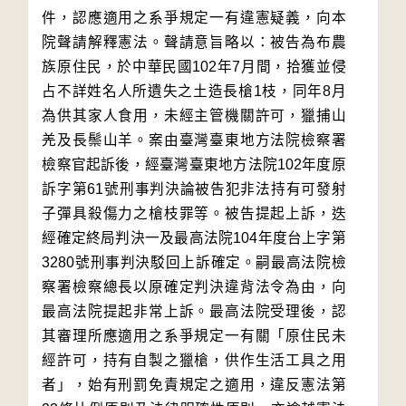
件，認應適用之系爭規定一有違憲疑義，向本
院聲請解釋憲法。聲請意旨略以：被告為布農
族原住民，於中華民國102年7月間，拾獲並侵
占不詳姓名人所遺失之土造長槍1枝，同年8月
為供其家人食用，未經主管機關許可，獵捕山
羌及長鬃山羊。案由臺灣臺東地方法院檢察署
檢察官起訴後，經臺灣臺東地方法院102年度原
訴字第61號刑事判決論被告犯非法持有可發射
子彈具殺傷力之槍枝罪等。被告提起上訴，迭
經確定終局判決一及最高法院104年度台上字第
3280號刑事判決駁回上訴確定。嗣最高法院檢
察署檢察總長以原確定判決違背法令為由，向
最高法院提起非常上訴。最高法院受理後，認
其審理所應適用之系爭規定一有關「原住民未
經許可，持有自製之獵槍，供作生活工具之用
者」，始有刑罰免責規定之適用，違反憲法第