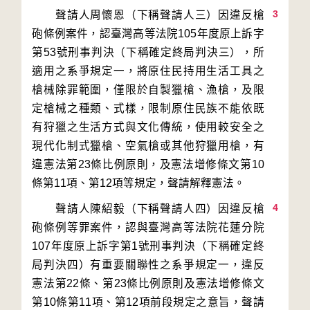
3
　　聲請人周懷恩（下稱聲請人三）因違反槍
砲條例案件，認臺灣高等法院105年度原上訴字
第53號刑事判決（下稱確定終局判決三），所
適用之系爭規定一，將原住民持用生活工具之
槍械除罪範圍，僅限於自製獵槍、漁槍，及限
定槍械之種類、式樣，限制原住民族不能依既
有狩獵之生活方式與文化傳統，使用較安全之
現代化制式獵槍、空氣槍或其他狩獵用槍，有
違憲法第23條比例原則，及憲法增修條文第10
4
　　聲請人陳紹毅（下稱聲請人四）因違反槍
砲條例等罪案件，認與臺灣高等法院花蓮分院
107年度原上訴字第1號刑事判決（下稱確定終
局判決四）有重要關聯性之系爭規定一，違反
憲法第22條、第23條比例原則及憲法增修條文
第10條第11項、第12項前段規定之意旨，聲請