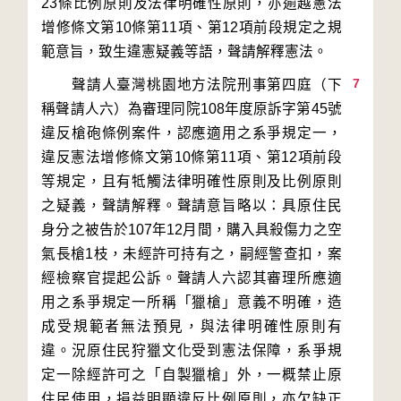
23條比例原則及法律明確性原則，亦逾越憲法
增修條文第10條第11項、第12項前段規定之規
7
　　聲請人臺灣桃園地方法院刑事第四庭（下
稱聲請人六）為審理同院108年度原訴字第45號
違反槍砲條例案件，認應適用之系爭規定一，
違反憲法增修條文第10條第11項、第12項前段
等規定，且有牴觸法律明確性原則及比例原則
之疑義，聲請解釋。聲請意旨略以：具原住民
身分之被告於107年12月間，購入具殺傷力之空
氣長槍1枝，未經許可持有之，嗣經警查扣，案
經檢察官提起公訴。聲請人六認其審理所應適
用之系爭規定一所稱「獵槍」意義不明確，造
成受規範者無法預見，與法律明確性原則有
違。況原住民狩獵文化受到憲法保障，系爭規
定一除經許可之「自製獵槍」外，一概禁止原
住民使用，損益明顯違反比例原則，亦欠缺正