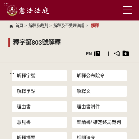
:::
跳到主要內容區塊
首頁
>
解釋及裁判
>
解釋及不受理決議
>
解釋
釋字第803號解釋
EN
:::
解釋字號
解釋公布院令
解釋爭點
解釋文
理由書
理由書附件
意見書
聲請書/ 確定終局裁判
解釋摘要
相關法令