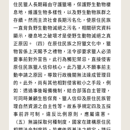
住民獵人長期藉由守護獵場，保護野生動物棲
息地，維護生物多樣性，以及野生動物族群之
存續。然而主流社會長期污名化，使原住民族
一直背負野生動物滅絕之污名，相關研究資料
顯示，棲息地之破壞才是使野生動物滅絕之真
正原因。（四）在原住民族之狩獵文化中，獵
物皆係上天賜予之禮物，法令卻要求獵人必須
要事前對外宣告，此行為觸犯禁忌，直接侵害
原住民族獵人信仰核心。此乃獵人不願事前主
動申請之原因，導致行政機關無法達成管理目
的。此外，尚有其他相對侵害較小之手段，例
如：透過事後報備機制，結合部落自主管理，
可同時兼顧生態保育、獵人信仰及原住民族管
理自然資源之自主性等。故系爭規定四及五採
事前許可制，違反比例原則，應屬違憲。
（五）無論採取何種制度，國家在建構原住民
相關法令制度時，皆應依原基法之規定，踐行