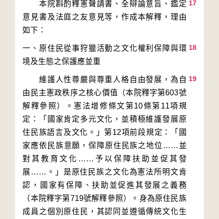
17
　　本院斟酌釋憲聲請書、全辯論意旨、鑑定
意見書及法庭之友意見等，作成本解釋，理由
18
一、原住民從事狩獵活動之文化權利保障與環
19
　　維護人性尊嚴與尊重人格自由發展，為自
由民主憲政秩序之核心價值（本院釋字第603號
解釋參照）。憲法增修條文第10條第11項規
定：「國家肯定多元文化，並積極維護發展原
住民族語言及文化。」第12項前段規定：「國
家應依民族意願，保障原住民族之地位……並
對其教育文化……予以保障扶助並促其發
展……。」是原住民族之文化為憲法所明文肯
認，國家有保障、扶助並促進其發展之義務
（本院釋字第719號解釋參照）。身為原住民族
成員之個別原住民，其認同並遵循傳統文化生