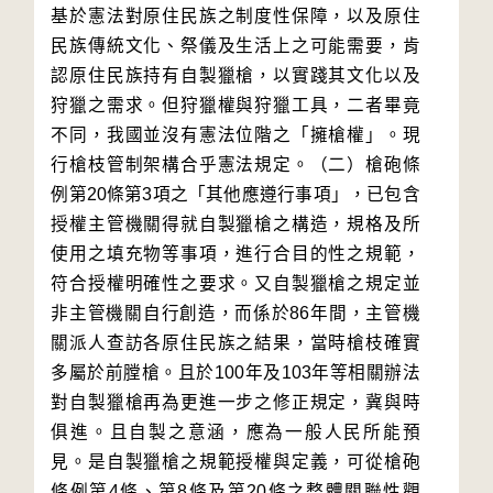
基於憲法對原住民族之制度性保障，以及原住
民族傳統文化、祭儀及生活上之可能需要，肯
認原住民族持有自製獵槍，以實踐其文化以及
狩獵之需求。但狩獵權與狩獵工具，二者畢竟
不同，我國並沒有憲法位階之「擁槍權」。現
行槍枝管制架構合乎憲法規定。（二）槍砲條
例第20條第3項之「其他應遵行事項」，已包含
授權主管機關得就自製獵槍之構造，規格及所
使用之填充物等事項，進行合目的性之規範，
符合授權明確性之要求。又自製獵槍之規定並
非主管機關自行創造，而係於86年間，主管機
關派人查訪各原住民族之結果，當時槍枝確實
多屬於前膛槍。且於100年及103年等相關辦法
對自製獵槍再為更進一步之修正規定，冀與時
俱進。且自製之意涵，應為一般人民所能預
見。是自製獵槍之規範授權與定義，可從槍砲
條例第4條、第8條及第20條之整體關聯性觀