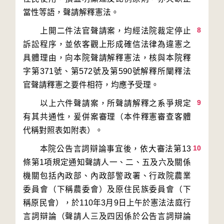
8
　　上開二件法官聲請案，均經法院裁定停止
訴訟程序，並依客觀上形成確信法律為違憲之
具體理由，向本院聲請解釋憲法，核與本院釋
字第371號、第572號及第590號解釋所闡釋法
9
　　以上六件聲請案，所聲請解釋之系爭規定
有其共通性，爰併案審理（本件釋憲審查客體
10
　　本院公告言詞辯論事宜後，依大審法第13
條第1項規定通知聲請人一、二、五及六及關係
機關包括內政部、內政部警政署、行政院農業
委員會（下稱農委會）及原住民族委員會（下
稱原民會），於110年3月9日上午於憲法法庭行
言詞辯論（聲請人三及四因係於公告言詞辯論