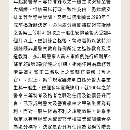
年起將警察三等特考錄取之一般生改安排至警
大訓練，惟該署以行政一致性為由，仍繼續安
排渠等至警專受訓。又考試院訴願會於98年作
成前揭訴願決定，命原處分機關將提起該訴願
之警察三等特考錄取之一般生安排至警大受訓4
個月以上，然訓練合格後，警政署仍以該特別
訓練既非屬警察教育條例所定之進修教育及深
造教育，亦非屬警察人員人事條例施行細則第4
條第2項第2款所稱之訓練，拒絕任用為職務等
階最高列警正三階以上之警察官職務（含巡
官）。綜上，系爭規定雖未明白區分警大畢業
生與一般生，然經多年實際適用，就100年之前
警察三等特考及格者之職務任用及後續晉升而
言，已形成對警大及警官學校之畢業生恆為有
利，而對一般生恆為不利之規範效果。是系爭
規定以有無經警大或警官學校畢業或訓練合格
為區分標準，決定是否具有任用為職務等階最