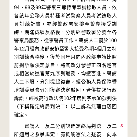
94、98及99年警察三等特考筆試錄取人員，依
各該年公務人員特種考試警察人員考試錄取人
員訓練計畫，亦經警政署安排至警專接受訓
練。期滿成績及格後，分別經警政署分發至各
警察局服務，從事警員工作。聲請人二嗣於100
年12月經內政部安排至警大接受為期4個月之特
別訓練合格後，復於同年月向內政部申請比照
前揭訴願決定意旨，將其改分發警正四階巡官
或相當於巡官第九序列職務，均遭否准。聲請
人二不服，分別提起復審，經公務人員保障暨
培訓委員會分別復審決定駁回，合併提起行政
訴訟，經最高行政法院102年度判字第38號判決
（下稱確定終局判決二）以上訴為無理由駁回
3
　　聲請人一及二分別認確定終局判決一及二
所適用之系爭規定，有牴觸憲法之疑義，向本