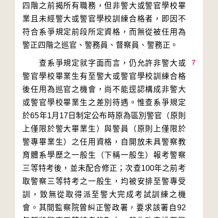
四階之前揭所有職務，但非警大或警官學校畢
業且未經警大或警官學校訓練合格者，即因不
符合系爭規定前段所定資格，而無從被任用為
7
　　查系爭規定就字面而言，仍允許非警大或
警官學校畢業生有至警大或警官學校訓練合格
後任用為巡官之機會，尚不能逕認構成非警大
或警官學校畢業生之差別待遇。惟查系爭規定
於65年1月17日制定公布時原為區別警官（原則
上僅限於警大畢業生）與警員（原則上僅限於
警專畢業生）之任用資格，自開放未具警察教
育體系學歷之一般生（下稱一般生）報考警察
三等特考後，並未配合修正；次查100年之前考
取警察三等特考之一般生，均被安排至警專受
訓，致無從取得派至警大完成考試訓練之機
會。其間監察院曾糾正警政署，要求該署自92