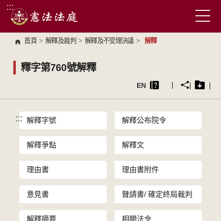
:::
跳到主要內容區塊
首頁
>
解釋及裁判
>
解釋及不受理決議
>
解釋
釋字第760號解釋
EN
:::
解釋字號
解釋公布院令
解釋爭點
解釋文
理由書
理由書附件
意見書
聲請書/ 確定終局裁判
解釋摘要
相關法令