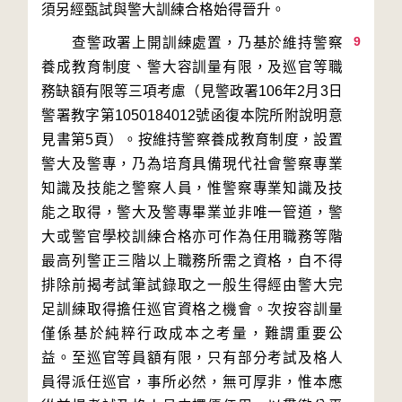
9
　　查警政署上開訓練處置，乃基於維持警察
養成教育制度、警大容訓量有限，及巡官等職
務缺額有限等三項考慮（見警政署106年2月3日
警署教字第1050184012號函復本院所附說明意
見書第5頁）。按維持警察養成教育制度，設置
警大及警專，乃為培育具備現代社會警察專業
知識及技能之警察人員，惟警察專業知識及技
能之取得，警大及警專畢業並非唯一管道，警
大或警官學校訓練合格亦可作為任用職務等階
最高列警正三階以上職務所需之資格，自不得
排除前揭考試筆試錄取之一般生得經由警大完
足訓練取得擔任巡官資格之機會。次按容訓量
僅係基於純粹行政成本之考量，難謂重要公
益。至巡官等員額有限，只有部分考試及格人
員得派任巡官，事所必然，無可厚非，惟本應