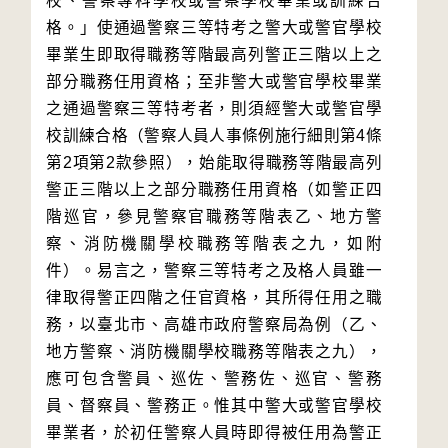
校、警察專科學校或警察學校畢業或訓練合
格。」使通過警察三等特考之警大或警官學校
畢業生即取得職務等階最高列警正三階以上之
部分職務任用資格；至非警大或警官學校畢業
之通過警察三等特考者，則須經警大或警官學
校訓練合格（警察人員人事條例施行細則第4條
第2項第2款參照），始能取得職務等階最高列
警正三階以上之部分職務任用資格（如警正四
階巡官，參見警察官職務等階表乙、地方警
察、消防機關學校職務等階表之九，如附
件）。易言之，警察三等特考之及格人員雖一
律取得警正四階之任官資格，其所得任用之職
務，以臺北市、高雄市政府警察局為例（乙、
地方警察、消防機關學校職務等階表之九），
應可包含警員、巡佐、警務佐、巡官、警務
員、督察員、警務正。惟其中警大或警官學校
畢業者，於初任警察人員時即得被任用為警正