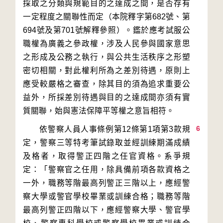
採取之分類與規範目的之達成之間，是否存有
一定程度之關聯性而定（本院釋字第682號、第
694號及第701號解釋參照）。鑑於應考試服公
職權為廣義之參政權，涉及人民參與國家意思
之形成及公務之執行，與公共生活秩序之形塑
密切相關，對此權利所為之差別待遇，原則上
應受較嚴格之審查，除其目的須為追求重要公
益外，所採差別待遇與目的之達成間亦須有實
6
　　依警察人員人事條例第12條第1項第3款規
定，警察三等特考筆試錄取並經訓練期滿成績
及格者，取得警正四階之任官資格。系爭規
定：「警察官之任用，除具備前項各款資格之
一外，職務等階最高列警正三階以上，應經警
察大學或警官學校畢業或訓練合格；職務等階
最高列警正四階以下，應經警察大學、警官學