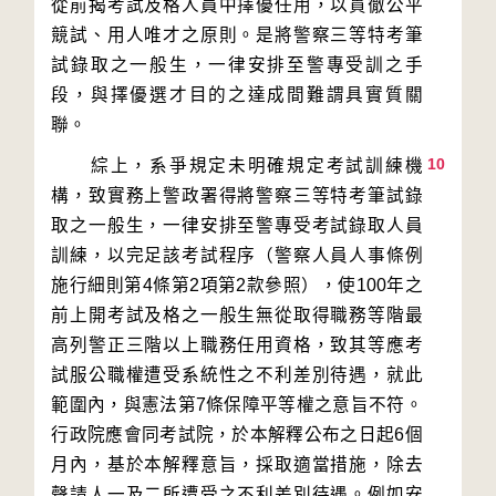
從前揭考試及格人員中擇優任用，以貫徹公平
競試、用人唯才之原則。是將警察三等特考筆
試錄取之一般生，一律安排至警專受訓之手
段，與擇優選才目的之達成間難謂具實質關
10
　　綜上，系爭規定未明確規定考試訓練機
構，致實務上警政署得將警察三等特考筆試錄
取之一般生，一律安排至警專受考試錄取人員
訓練，以完足該考試程序（警察人員人事條例
施行細則第4條第2項第2款參照），使100年之
前上開考試及格之一般生無從取得職務等階最
高列警正三階以上職務任用資格，致其等應考
試服公職權遭受系統性之不利差別待遇，就此
範圍內，與憲法第7條保障平等權之意旨不符。
行政院應會同考試院，於本解釋公布之日起6個
月內，基於本解釋意旨，採取適當措施，除去
聲請人一及二所遭受之不利差別待遇。例如安