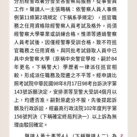
分別經警政署分發至各警察局服務，從事警員
工作。聲請人一主張略稱：依警察人員人事條
例第11條第2項規定（下稱系爭規定），巡官職
務之任用資格除經警察人員考試及格外，尚須
經警察大學畢業或訓練合格。惟渠等通過警察
人員考試後，因僅經警專受訓合格，致不符巡
官職務之任用資格，與同批考試錄取人員中已
具中央警察大學（原稱中央警官學校，嗣於84
年更名，下稱警大）學歷者一律派任巡官相
較，形成派任職務及陞遷之不平等。經申請比
照考試院中華民國98年8月17日98考台訴決字第
143號訴願決定，安排渠等至警大受訓4個月以
上，均遭否准。嗣對原處分不服，先後提起訴
願及行政訴訟，經最高行政法院102年度判字第
156號判決（下稱確定終局判決一）以上訴為無
2
　　聲請人黃士峯等4人（下稱聲請人二）為