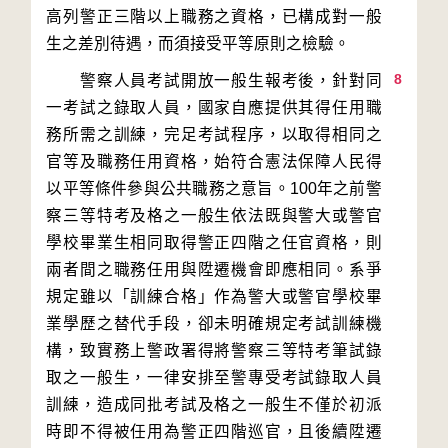
高列警正三階以上職務之資格，已構成對一般
8
　　警察人員考試開放一般生報考後，針對同
一考試之錄取人員，國家自應提供其得任用職
務所需之訓練，完足考試程序，以取得相同之
官等及職務任用資格，始符合憲法保障人民得
以平等條件參與公共職務之意旨。100年之前警
察三等特考及格之一般生依法既與警大或警官
學校畢業生相同取得警正四階之任官資格，則
兩者間之職務任用與陞遷機會即應相同。系爭
規定雖以「訓練合格」作為警大或警官學校畢
業學歷之替代手段，卻未明確規定考試訓練機
構，致實務上警政署得將警察三等特考筆試錄
取之一般生，一律安排至警專受考試錄取人員
訓練，造成同批考試及格之一般生不僅於初派
時即不得被任用為警正四階巡官，且後續陞遷