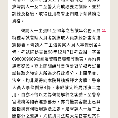
排聲請人一及二至警大完成必要之訓練，並於
訓練及格後，取得任用為警正四階所有職務之
11
　　聲請人一主張91至93年之各該年公務人員
特種考試警察人員考試錄取人員訓練計畫有違
憲疑義。聲請人二主張警察人員人事條例第4
條、考試院秘書長98年12月7日考壹組一字第
0980009689號函及警察官職務等階表，亦均有
違憲疑義。查上開訓練計畫係針對前揭考試筆
試錄取之特定人所為之行政處分，上開函並非
法令，均非屬得向本院聲請解釋之客體。警察
人員人事條例第4條，未經確定終局判決二適
用，自亦不得以之為聲請解釋之客體。至警察
官職務等階表違憲部分，亦尚難謂客觀上已具
體指摘有何牴觸憲法之處。是聲請人一及二上
開部分之聲請，均核與司法院大法官審理案件