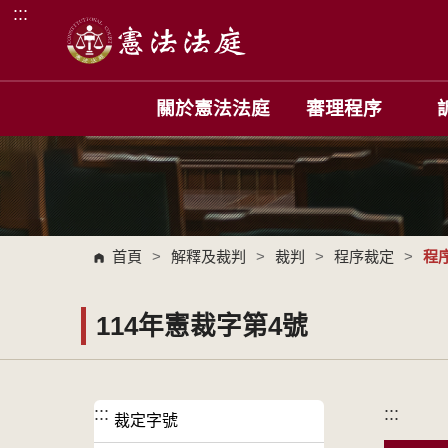
:::
跳到主要內容區塊
關於憲法法庭
審理程序
首頁
>
解釋及裁判
>
裁判
>
程序裁定
>
程
114年憲裁字第4號
:::
:::
裁定字號