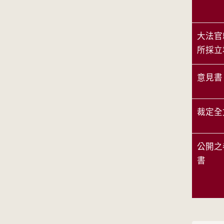
大法官
所採立
意見書
裁定全
公開之
書