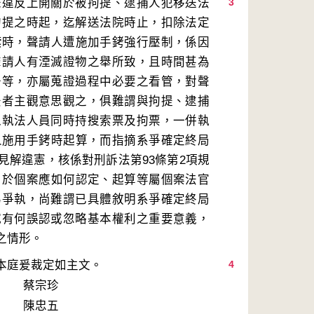
未違反上開關於被拘提、逮捕人犯移送法
3
拘提之時起，迄解送法院時止，扣除法定
索時，聲請人遭施加手銬強行壓制，係因
聲請人有湮滅證物之舉所致，且時間甚為
去等，亦屬蒐證過程中必要之看管，對聲
法者主觀意思觀之，俱難謂與拘提、逮捕
以執法人員同時持搜索票及拘票，一併執
人施用手銬時起算，而指摘系爭確定終局
見解違憲，核係對刑訴法第93條第2項規
，於個案應如何認定、起算等屬個案法官
為爭執，尚難謂已具體敘明系爭確定終局
究有何誤認或忽略基本權利之重要意義，
4
蔡宗珍
陳忠五