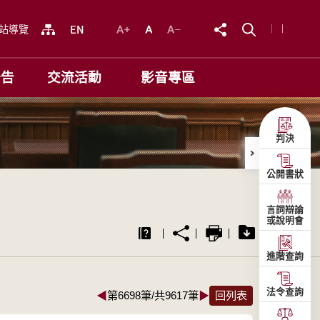
站導覽
公告
交流活動
影音專區
判決
公開書狀
言詞辯論
或說明會
進階查詢
法令查詢
◀
第6698筆/共9617筆
▶
回列表