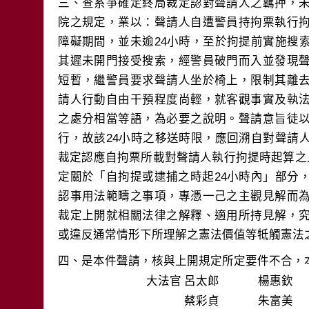
三、查系爭確定終局裁定認對聲請人之羈押，
院之規定，業以：聲請人自遭警員持拘票執行
障礙期間，並未逾24小時，至於拘提前實施搜
其遲未開門接受搜索，經警員破門而入並發現
短暫，繼警員要求聲請人坐於椅上，限制其離
請人行動自由干預程度尚輕，就客觀事實及執
之處分相當等語，為必要之說明。聲請意旨徒
行，故該24小時之移送時限，應回溯自對聲請
裁定認應自拘票所載對聲請人執行拘提時起算之
定關於「自拘提或逮捕之時起24小時內」部分
認事用法範疇之事項，專憑一己之主觀見解而
裁定上開就相關法律之解釋、適用所持見解，
大法官
呂太郎
楊惠欽
蔡彩貞
朱富美