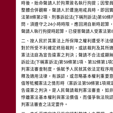
時後，始命聲請人於拘票簽名執行拘提；因警
整體合併觀察，聲請人於遭施用戒具時，即因
法第8條第2項、刑事訴訟法(下稱刑訴法)第93
問，須遵守之24小時時限，應回溯自斯時起算
二、按人民於其憲法上所保障之權利遭受不法
對於所受不利確定終局裁判，或該裁判及其所
憲法法庭為宣告違憲之判決；聲請不合法或顯
訴訟法(下稱憲訴法)第59條第1項、第32條第1
判憲法審查制度，係賦予人民就其依法定程序
釋及適用法律，有誤認，或忽略基本權利重要
值等牴觸憲法之情形時（憲訴法第59條第1項
告違憲之判決。是人民聲請裁判憲法審查，如
悖離憲法基本權利與憲法價值，而僅爭執法院