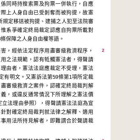
員係同時持搜索票及拘票一併執行，自應
實際上人身自由已受剝奪而被拘提，故憲
條所規定移送被拘提、逮捕之人犯至法院審
，惟系爭確定終局裁定認應自拘票所載對
侵害，經依法定程序用盡審級救濟程序，
2
適用之法規範，認有牴觸憲法者，得聲請
無理由者，憲法法庭應裁定不受理，憲法
項定有明文。又憲訴法第59條第1項所定裁
用盡審級救濟之案件，認確定終局裁判解
意義，或違反通常情況下所理解之憲法價
規定立法理由參照），得聲請憲法法庭為宣
非針對確定終局裁判就法律之解釋、適用
認事用法所持見解者，即難謂合於聲請裁