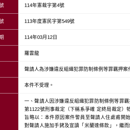
號
114年憲裁字第4號
號
113年度憲民字第549號
期
114年03月12日
羅雲龍
聲請人為涉嫌違反組織犯罪防制條例等罪羈押案
本件不受理。
一、聲請人因涉嫌違反組織犯罪防制條例等罪羈
第1122號刑事裁定（下稱系爭確 定終局裁定
旨略以：本件原因案件警員至聲請人住處甫開
對聲請人施加手銬及宣讀「米蘭達條款」，繼而