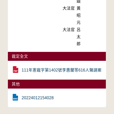
鐶
大法官
黃
昭
元
大法官
呂
太
郎
裁定全文
111年憲裁字第1402號李惠蘭等616人聲請案
其他
20224012154028