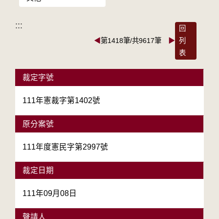
:::
回
◀
第1418筆/共9617筆
▶
列
表
裁定字號
111年憲裁字第1402號
原分案號
111年度憲民字第2997號
裁定日期
111年09月08日
聲請人