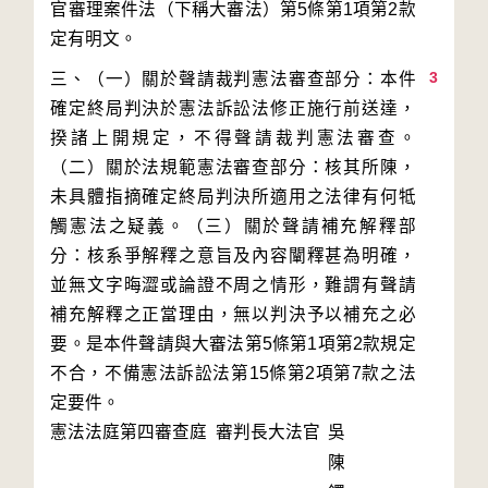
官審理案件法（下稱大審法）第5條第1項第2款
3
三、（一）關於聲請裁判憲法審查部分：本件
確定終局判決於憲法訴訟法修正施行前送達，
揆諸上開規定，不得聲請裁判憲法審查。
（二）關於法規範憲法審查部分：核其所陳，
未具體指摘確定終局判決所適用之法律有何牴
觸憲法之疑義。（三）關於聲請補充解釋部
分：核系爭解釋之意旨及內容闡釋甚為明確，
並無文字晦澀或論證不周之情形，難謂有聲請
補充解釋之正當理由，無以判決予以補充之必
要。是本件聲請與大審法第5條第1項第2款規定
不合，不備憲法訴訟法第15條第2項第7款之法
定要件。
憲法法庭第四審查庭 審判長
大法官
吳
陳