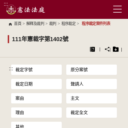
:::
跳到主要內容區塊
首頁
>
解釋及裁判
>
裁判
>
程序裁定
>
程序裁定案件列表
111年憲裁字第1402號
:::
裁定字號
原分案號
裁定日期
聲請人
案由
主文
理由
裁定全文
其他