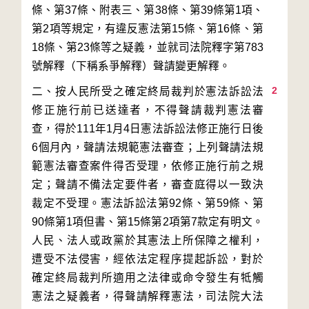
條、第37條、附表三、第38條、第39條第1項、
第2項等規定，有違反憲法第15條、第16條、第
18條、第23條等之疑義，並就司法院釋字第783
2
二、按人民所受之確定終局裁判於憲法訴訟法
修正施行前已送達者，不得聲請裁判憲法審
查，得於111年1月4日憲法訴訟法修正施行日後
6個月內，聲請法規範憲法審查；上列聲請法規
範憲法審查案件得否受理，依修正施行前之規
定；聲請不備法定要件者，審查庭得以一致決
裁定不受理。憲法訴訟法第92條、第59條、第
90條第1項但書、第15條第2項第7款定有明文。
人民、法人或政黨於其憲法上所保障之權利，
遭受不法侵害，經依法定程序提起訴訟，對於
確定終局裁判所適用之法律或命令發生有牴觸
憲法之疑義者，得聲請解釋憲法，司法院大法