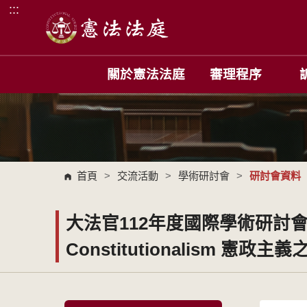
:::
跳到主要內容區塊
關於憲法法庭
審理程序
首頁
>
交流活動
>
學術研討會
>
研討會資料
大法官112年度國際學術研討會-「Con
Constitutionalism 憲政