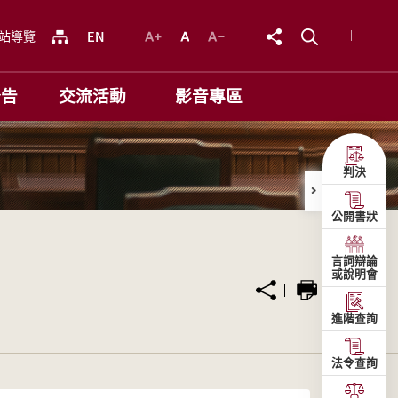
站導覽
公告
交流活動
影音專區
判決
公開書狀
言詞辯論
或說明會
進階查詢
法令查詢