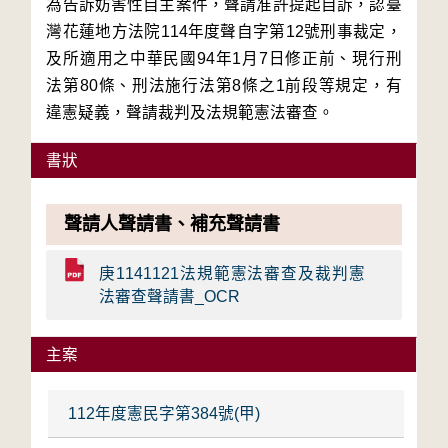
為告訴妨害性自主案件，聲請准許提起自訴，認臺
灣花蓮地方法院114年度聲自字第12號刑事裁定，
及所適用之中華民國94年1月7日修正前、現行刑
法第80條、刑法施行法第8條之1前段等規定，有
違憲疑義，聲請裁判及法規範憲法審查。
書狀
聲請人聲請書、補充聲請書
庚1141121法規範憲法審查及裁判憲
法審查聲請書_OCR
主案
112年度憲民字第384號(甲)