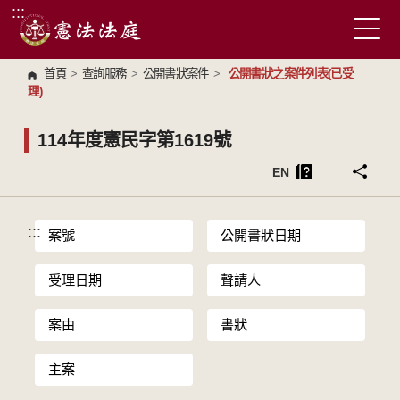
:::
跳到主要內容區塊
首頁
>
查詢服務
>
公開書狀案件
>
公開書狀之案件列表(已受
理)
114年度憲民字第1619號
EN
:::
案號
公開書狀日期
受理日期
聲請人
案由
書狀
主案