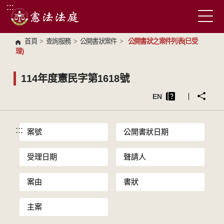
:::
跳到主要內容區塊
首頁
>
查詢服務
>
公開書狀案件
>
公開書狀之案件列表(已受
理)
114年度憲民字第1618號
EN
:::
案號
公開書狀日期
受理日期
聲請人
案由
書狀
主案