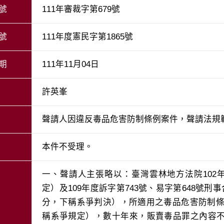
號
111年審裁字第679號
號
111年度憲民字第1865號
期
111年11月04日
許英峯
聲請人因違反毒品危害防制條例案件，聲請法規
本件不受理。
一、聲請人主張略以：臺灣雲林地方法院102
定）及109年度訴字第743號、易字第648號刑
分，下稱系爭判決），所適用之毒品危害防制條
稱系爭規定），數十年來，販賣毒品罪之內容