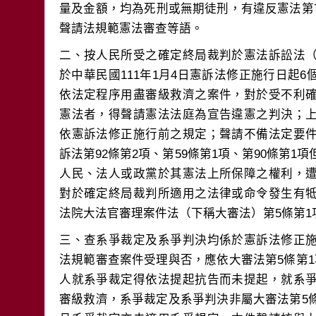
量及金額，均為死刑或無期徒刑，有違反憲法第
二、按人民所受之確定終局裁判於憲法訴訟法
於中華民國111年1月4日憲訴法修正施行日起
依法定程序用盡審級救濟之案件，對於受不利
憲法者，得聲請憲法法庭為宣告違憲之判決；
依憲訴法修正施行前之規定；聲請不備法定要
訴法第92條第2項、第59條第1項、第90條第1
人民、法人或政黨於其憲法上所保障之權利，
對於確定終局裁判所適用之法律或命令發生有
三、查系爭裁定及系爭判決均係於憲訴法修正
法規範審查案件受理與否，應依大審法第5條第
人就系爭裁定得依法提起抗告而未提起，就系
審級救濟，系爭裁定及系爭判決非屬大審法第5