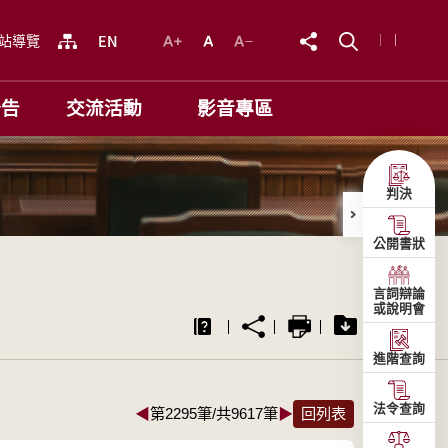
站導覽
公告
交流活動
影音專區
判決
公開書狀
言詞辯論
或說明會
進階查詢
法令查詢
◀
第2295筆/共9617筆
▶
回列表