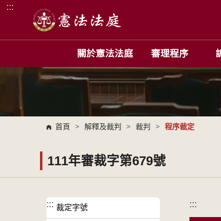
:::
跳到主要內容區塊
關於憲法法庭
審理程序
首頁
>
解釋及裁判
>
裁判
>
程序裁定
111年審裁字第679號
:::
:::
裁定字號