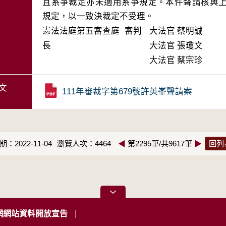
且系爭裁定亦未適用系爭規定。本件聲請核與
規定，以一致決裁定不受理。
憲法法庭第五審查庭 審判
大法官
蔡明誠
長
大法官
張瓊文
大法官
蔡宗珍
文
111年審裁字第679號許英峯聲請案
：2022-11-04
瀏覽人次：4464
◀
第2295筆/共9617筆
▶
回列
網網站資料開放宣告