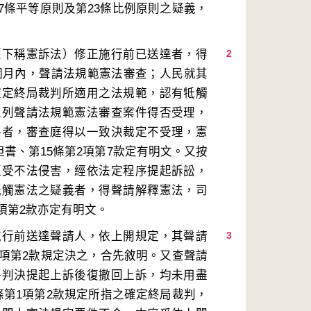
7條平等原則及第23條比例原則之疑義，
（下稱憲訴法）修正施行前已送達者，得
2
6個月內，聲請法規範憲法審查；人民就其
確定終局裁判所適用之法規範，認有牴觸
上列聲請法規範憲法審查案件得否受理，
件者，審查庭得以一致決裁定不受理，憲
項但書、第15條第2項第7款定有明文。又按
遭受不法侵害，經依法定程序提起訴訟，
牴觸憲法之疑義者，得聲請解釋憲法，司
施行前送達聲請人，依上開規定，其聲請
3
1項第2款規定決之，合先敘明。又查聲請
爭判決提起上訴後復撤回上訴，均未用盡
條第1項第2款規定所指之確定終局裁判，