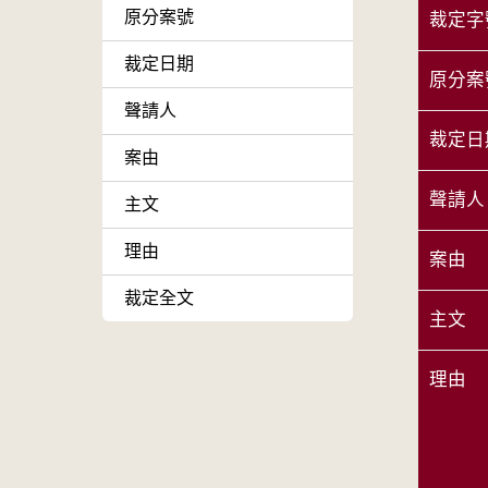
原分案號
裁定字
裁定日期
原分案
聲請人
裁定日
案由
聲請人
主文
理由
案由
裁定全文
主文
理由