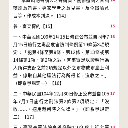
14
       本庭斟酌聲請人之聲請書、關係機關之言詞
辯論意旨書、專家學者之意見書，及全辯論意
15
16
一、中華民國109年1月15日修正公布並自同年7
月15日施行之毒品危害防制條例第19條第3項規
定：「犯第4條至第9條、第12條、第13條或第
14條第1項、第2項之罪，有事實足以證明行為
人所得支配之前2項規定以外之財物或財產上利
益，係取自其他違法行為所得者，沒收之。」
17
二、中華民國104年12月30日修正公布並自105
年7月1日施行之刑法第2條第2項規定：「沒
收……，適用裁判時之法律。」（即系爭規定
18
三、臺灣高等法院高雄分院110年度上訴字第