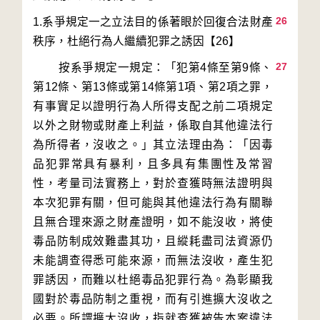
26
1.系爭規定一之立法目的係著眼於回復合法財產
27
        按系爭規定一規定：「犯第4條至第9條、
第12條、第13條或第14條第1項、第2項之罪，
有事實足以證明行為人所得支配之前二項規定
以外之財物或財產上利益，係取自其他違法行
為所得者，沒收之。」其立法理由為：「因毒
品犯罪常具有暴利，且多具有集團性及常習
性，考量司法實務上，對於查獲時無法證明與
本次犯罪有關，但可能與其他違法行為有關聯
且無合理來源之財產證明，如不能沒收，將使
毒品防制成效難盡其功，且縱耗盡司法資源仍
未能調查得悉可能來源，而無法沒收，產生犯
罪誘因，而難以杜絕毒品犯罪行為。為彰顯我
國對於毒品防制之重視，而有引進擴大沒收之
必要。所謂擴大沒收，指就查獲被告本案違法