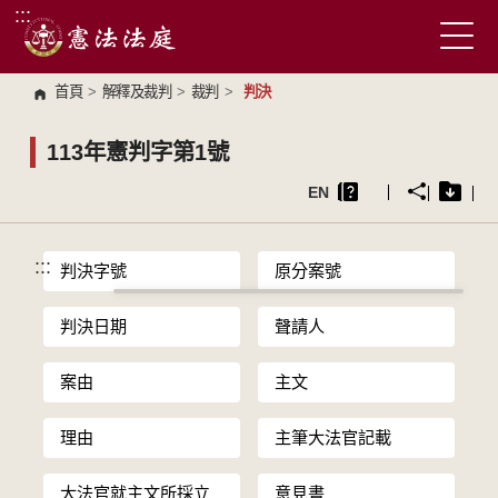
:::
跳到主要內容區塊
首頁
>
解釋及裁判
>
裁判
>
判決
113年憲判字第1號
EN
:::
判決字號
原分案號
判決日期
聲請人
案由
主文
理由
主筆大法官記載
大法官就主文所採立
意見書