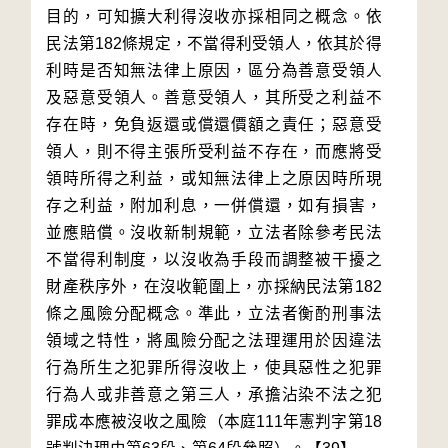
目的，可知擴大利得沒收亦採相同之概念。依
民法第182條規定，不當得利受領人，依其於得
利時是否知無法律上原因，區分為善意受領人
及惡意受領人。善意受領人，其所受之利益不
存在時，免負返還或償還價額之責任；惡意受
領人，則不得主張所受利益不存在，而應將受
領時所得之利益，或知無法律上之原因時所現
存之利益，附加利息，一併償還，如有損害，
並應賠償。沒收新制規範，立法者除參考民法
不當得利制度，以沒收為手段而調整被干擾之
財產秩序外，在沒收範圍上，亦採納民法第182
條之風險分配概念。準此，立法者衡酌刑事法
領域之特性，將風險分配之法理運用於因違法
行為所生之犯罪所得沒收上，使具惡性之犯罪
行為人或非善意之第三人，承擔沾染不法之犯
罪成本應被沒收之風險（本庭111年憲判字第18