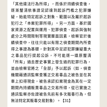
「其他違法行為所得」，而係於持續偵查後，
逐漸釐清依事證足認達到起訴門檻之犯罪嫌
疑，始能特定起訴之對象、範圍以及屬於起訴
犯行之「本案犯罪所得」。另一方面，基於國
家資源之配置與運用、犯罪偵查、起訴與強制
處分之時間限制等現實層面因素，檢察官於後
續偵查中，往往只能以有限之偵查期間內所查
得之事證為基礎，針對其中足認犯罪嫌疑重大
之毒品犯行提起公訴，不可能逐一還原釐清
「所有」過去歷史事實上發生過的犯罪行為，
並由檢察官將之「全部」予以起訴（如，偵查
機關藉通訊監察查獲正交易毒品之被告並在其
車上扣得現金，被告承認扣案現金為其在一定
期間內持續販賣毒品之交易所得，從已實施之
通訊監察亦佐證被告先前有多次販毒行為，但