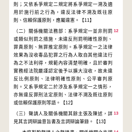
則；又依系爭規定二規定將系爭規定一溯及適
用於施行前之行為，違反法律不溯及既往原
12
（二）關係機關法務部：系爭規定一並非刑罰
或類似刑罰之措施，未違反刑罰明確性原則、
罪責原則、無罪推定原則。系爭規定一之法律
效果為沒收毒品犯罪之行為人取自其他違法行
為之不法利得，規範內容清楚明確，且於審判
實務經法院嚴謹認定後予以擴大沒收，故未違
反比例原則、法律明確性原則、公平審判原
則。又系爭規定二於涉及系爭規定一之情形，
亦無違反罪刑法定原則、法律不溯及既往原則
13
（三）聲請人及關係機關其餘主張及陳述，詳