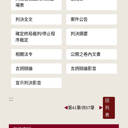
場表
判決全文
案件公告
確定終局裁判/停止程
判決摘要
序裁定
相關法令
公開之卷內文書
言詞辯論
言詞辯論影音
宣示判決影音
:::
回
◀
第41筆/共57筆
▶
列
表