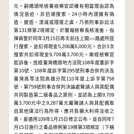
元。嗣橋頭地檢署檢察官認確有相當理由認為
情況急迫，非迅速搜索，24小時內證據有偽
造、變造、湮滅或隱匿之虞，乃依刑事訴訟法
第131條第2項規定，於層報檢察長核准後，指
揮員警於同年3月15日再次前往上開○○路處所逕
行搜索，並扣得現金5,206萬6,000元。合計3次
搜索共扣得現金9,709萬3,700元。案經檢察官
起訴後，迭經臺灣橋頭地方法院108年度重訴字
第10號、108年度訴字第295號刑事合併判決及
臺灣高等法院高雄分院110年度上訴字第758
號、第759號刑事合併判決論處聲請人與其配偶
共同製造第二級毒品之罪刑，並認為上開9,709
萬3,700元中之9,287萬元屬聲請人與其配偶取
自其他違法行為所得，應共負擴大利得沒收之
責，爰適用109年1月15日修正公布，並自同年7
月15日施行之毒品條例第19條第3項規定（下稱