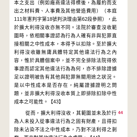
本之支出（例如廠商違法得標後，為履約而支
出之材料費、人事費及其他營造費用）（本庭
111年憲判字第18號判決理由第62段參照），此
於擴大利得沒收亦無不同。法院於審查沒收範
圍時，依相關事證認為行為人確有非與犯罪直
接相關之中性成本，本得予以扣除。至於擴大
利得沒收雖無庸具體特定其他違法行為之內
容，惟於具體個案中，並不完全排除法院得依
事證而認定其他違法行為為何，亦不排除證據
足以證明被告有其他與犯罪無關用途之狀況。
是以中性成本是否存在，純屬證據證明之問
題，並非擴大利得沒收本質上即排除扣除中性
44
        從而，擴大利得沒收，其範圍並未及於行
為人未投入從事違法行為之固有財產，且得扣
除未沾染不法之中性成本，乃對不法利得之剝