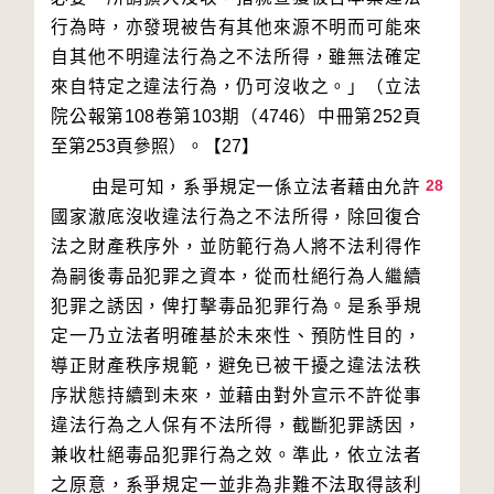
行為時，亦發現被告有其他來源不明而可能來
自其他不明違法行為之不法所得，雖無法確定
來自特定之違法行為，仍可沒收之。」（立法
院公報第108卷第103期（4746）中冊第252頁
28
        由是可知，系爭規定一係立法者藉由允許
國家澈底沒收違法行為之不法所得，除回復合
法之財產秩序外，並防範行為人將不法利得作
為嗣後毒品犯罪之資本，從而杜絕行為人繼續
犯罪之誘因，俾打擊毒品犯罪行為。是系爭規
定一乃立法者明確基於未來性、預防性目的，
導正財產秩序規範，避免已被干擾之違法法秩
序狀態持續到未來，並藉由對外宣示不許從事
違法行為之人保有不法所得，截斷犯罪誘因，
兼收杜絕毒品犯罪行為之效。準此，依立法者
之原意，系爭規定一並非為非難不法取得該利