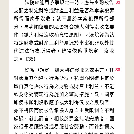
35
        法院於適用系爭規定一時，應先審酌被告
支配之特定財物或財產上利益是否為本案犯罪
所得而應予沒收；就不屬於本案犯罪所得部
分，再次順位審酌是否符合擴大利得沒收之要
件（擴大利得沒收補充性原則）。法院認為該
特定財物或財產上利益屬源於本案犯罪以外其
他違法行為所得者，始得依系爭規定一沒收
36
        從系爭規定一擴大利得沒收之效果言，其
對象為其他違法行為所得，範圍亦明確限定於
取自其他違法行為之財物或財產上利益，不能
認為係對特定行為施加之懲罰措施。又，國家
即使未順利沒收應予擴大利得沒收之數額者，
亦不得因而使被告承擔人身自由受限制之不利
處遇。就此而言，相較於罰金無法完納者，國
家得予易服勞役或易服社會勞動，而針對擴大