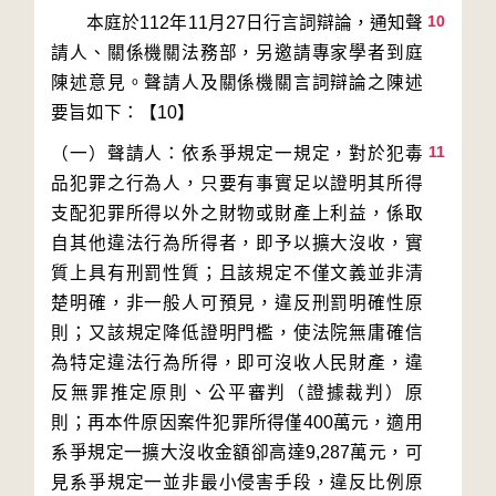
10
        本庭於112年11月27日行言詞辯論，通知聲
請人、關係機關法務部，另邀請專家學者到庭
陳述意見。聲請人及關係機關言詞辯論之陳述
11
（一）聲請人：依系爭規定一規定，對於犯毒
品犯罪之行為人，只要有事實足以證明其所得
支配犯罪所得以外之財物或財產上利益，係取
自其他違法行為所得者，即予以擴大沒收，實
質上具有刑罰性質；且該規定不僅文義並非清
楚明確，非一般人可預見，違反刑罰明確性原
則；又該規定降低證明門檻，使法院無庸確信
為特定違法行為所得，即可沒收人民財產，違
反無罪推定原則、公平審判（證據裁判）原
則；再本件原因案件犯罪所得僅400萬元，適用
系爭規定一擴大沒收金額卻高達9,287萬元，可
見系爭規定一並非最小侵害手段，違反比例原