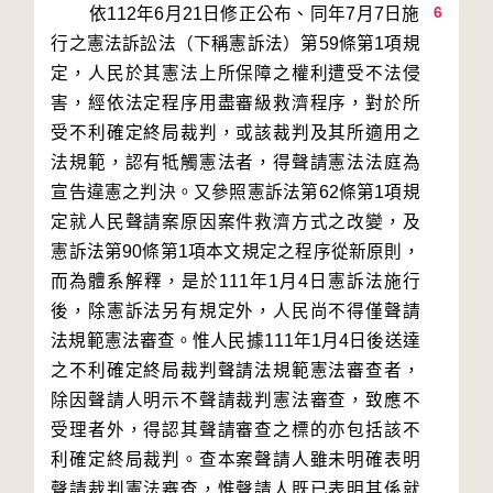
6
        依112年6月21日修正公布、同年7月7日施
行之憲法訴訟法（下稱憲訴法）第59條第1項規
定，人民於其憲法上所保障之權利遭受不法侵
害，經依法定程序用盡審級救濟程序，對於所
受不利確定終局裁判，或該裁判及其所適用之
法規範，認有牴觸憲法者，得聲請憲法法庭為
宣告違憲之判決。又參照憲訴法第62條第1項規
定就人民聲請案原因案件救濟方式之改變，及
憲訴法第90條第1項本文規定之程序從新原則，
而為體系解釋，是於111年1月4日憲訴法施行
後，除憲訴法另有規定外，人民尚不得僅聲請
法規範憲法審查。惟人民據111年1月4日後送達
之不利確定終局裁判聲請法規範憲法審查者，
除因聲請人明示不聲請裁判憲法審查，致應不
受理者外，得認其聲請審查之標的亦包括該不
利確定終局裁判。查本案聲請人雖未明確表明
聲請裁判憲法審查，惟聲請人既已表明其係就