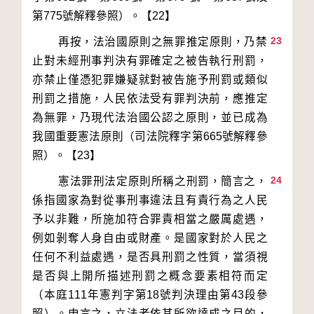
23
        再按，法治國原則之無罪推定原則，乃禁
止對未經刑事判決有罪確定之被告執行刑罰，
亦禁止僅憑犯罪嫌疑就對被告施予刑罰或類似
刑罰之措施，人民依法受有罪判決前，應推定
為無罪，乃現代法治國公認之原則，並已成為
我國重要憲法原則（司法院釋字第665號解釋參
24
        憲法罪刑法定原則所稱之刑罰，簡言之，
係指國家為對從事刑事違法且有責行為之人民
予以非難，所施加符合罪責相當之嚴厲處遇，
例如剝奪人身自由或財產。是國家對於人民之
任何不利益處遇，是否具刑罰之性質，當須視
是否與上開所描述刑罰之概念要素相符而定
（本庭111年憲判字第18號判決理由第43段參
照）。申言之，立法者依其所欲達成之目的，