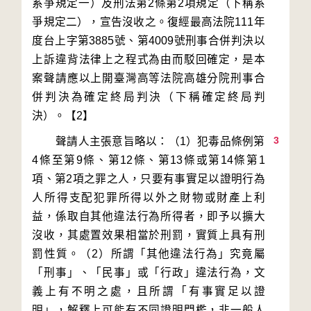
系爭規定一）及刑法第2條第2項規定（下稱系
爭規定二），宣告沒收之。復經最高法院111年
度台上字第3885號、第4009號刑事合併判決以
上訴違背法律上之程式為由而駁回確定，是本
案聲請應以上開臺灣高等法院高雄分院刑事合
併判決為確定終局判決（下稱確定終局判
3
        聲請人主張意旨略以：（1）犯毒品條例第
4條至第9條、第12條、第13條或第14條第1
項、第2項之罪之人，只要有事實足以證明行為
人所得支配犯罪所得以外之財物或財產上利
益，係取自其他違法行為所得者，即予以擴大
沒收，其處置效果相當於刑罰，實質上具有刑
罰性質。（2）所謂「其他違法行為」究竟屬
「刑事」、「民事」或「行政」違法行為，文
義上有不明之處，且所謂「有事實足以證
明」，解釋上可能有不同證明門檻，非一般人