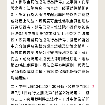
益，係取自其他違法行為所得」之事實，負舉
證之責；法院綜合一切事證，經蓋然性權衡判
斷，認定行為人所得支配犯罪所得以外之財物
或財產上利益，有高度可能性係取自其他違法
行為所得者，即為已足。惟法院不得僅以被告
無法說明或證明財物或財產上利益之合法來
源，即認定屬其他違法行為所得；且應於訴訟
中充分確保被告聲請調查證據及辯論之權利，
俾兼顧被告受法院公平審判權利之保障。就此
而言，前開規定未違反法律明確性原則、憲法
第23條比例原則、憲法公平審判原則，與憲法
第15條保障財產權、第16條保障訴訟權之意旨
2
二、中華民國104年12月30日修正公布並自105
年7月1日施行之刑法第2條第2項規定：「沒
收……，適用裁判時之法律。」其中涉及前開