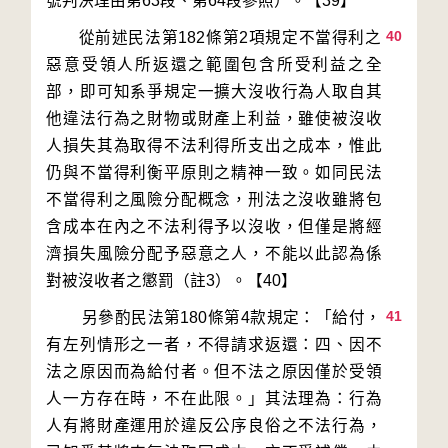
40
       從前述民法第182條第2項規定不當得利之
惡意受領人所返還之範圍包含所受利益之全
部，即可知系爭規定一擴大沒收行為人取自其
他違法行為之財物或財產上利益，雖使被沒收
人損失其為取得不法利得所支出之成本，惟此
仍與不當得利衡平原則之精神一致。如同民法
不當得利之風險分配概念，刑法之沒收雖將包
含成本在內之不法利得予以沒收，但僅是將經
濟損失風險分配予惡意之人，不能以此認為係
41
        另參酌民法第180條第4款規定：「給付，
有左列情形之一者，不得請求返還：四、因不
法之原因而為給付者。但不法之原因僅於受領
人一方存在時，不在此限。」其法理為：行為
人有將財產運用於違反公序良俗之不法行為，