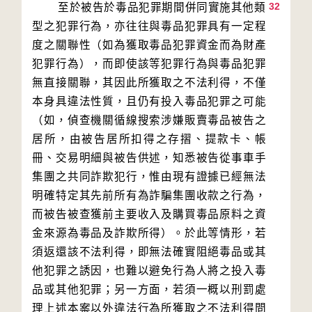
32
        至於被告於毒品犯罪期間併同實施其他類
型之犯罪行為，亦往往與毒品犯罪具有一定程
度之關聯性（如為獲取毒品犯罪資金而為財產
犯罪行為），而即使該等犯罪行為與毒品犯罪
無直接關聯，其因此所獲取之不法利得，不僅
本身具違法性質，且仍有投入毒品犯罪之可能
（如，偵查機關循線搜索涉嫌販賣毒品被告之
居所，由被告居所扣得之存摺、提款卡、帳
冊、交易明細與被告供述，知悉被告從事車手
集團之共同詐欺犯行，惟由現有證據已經無法
明確特定其先前所有為詐騙集團收款之行為，
而被告被查獲前主要收入及購買毒品原料之資
金來源為毒品及詐欺所得）。於此等情形，若
須返還該不法利得，即無法確實阻絕毒品或其
他犯罪之誘因，也難以避免行為人將之投入毒
品或其他犯罪；另一方面，若須一概以刑罰處
理上述本案以外違法行為所獲取之不法利得問