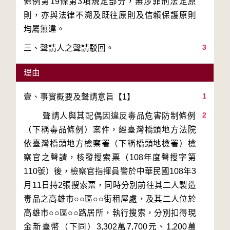
條例第19條第3項規定部分，無涉罪刑法定原
則，亦與法律不溯及既往原則及信賴保護原則
3
三、聲請人之聲請駁回。
理由
1
2
        聲請人與其配偶因違反毒品危害防制條例
（下稱毒品條例）案件，經臺灣橋頭地方法院
依臺灣橋頭地方檢察署（下稱橋頭地檢署）檢
察官之聲請，核發搜索票（108年度聲搜字第
110號）後，檢察官指揮員警於中華民國108年3
月11日持2張搜索票，同時分別前往其二人製造
毒品之高雄市○○區○○街租屋處，及其二人位於
高雄市○○區○○路居所，執行搜索，分別扣得現
金新臺幣（下同）3,302萬7,700元、1,200萬