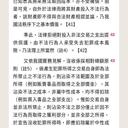
已知悉其將來無法取回成本，亦不受補償。由
是可見，自外於法律而將其財產投入不法行為
者，該財產即不得與合法財產相提並論，乃我
42
        準此，法律拒絕對投入非法交易之支出提
供保護，由不法行為人承受失去犯罪成本風
43
        又依我國實務見解，沒收係採相對總額原
則（註5），倘產生犯罪所得之交易自身即為法
所禁止之不法行為，則沾染不法範圍及於全部
所得（例如販賣毒品而取得之全部價金），其
沾染不法之成本，非屬中性成本，均不得扣除
（例如買入毒品之全部支出）。惟如交易自身
並非法所禁止，則沾染不法之部分僅止於因不
法行為而取得之獲利部分，並非全部之所得，
於宣告沒收犯罪所得時，即應扣除屬於中性成