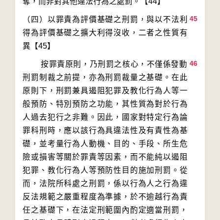
45
（四）以罪責為評價基礎之刑罰，與以不法利
得為評價基礎之擴大利得沒收，二者之性質有
46
        按罪責原則，乃刑罰之核心，不僅係發動
刑罰制裁之前提，亦為刑罰裁量之基礎。在此
原則下，刑罰兼具遏阻犯罪及教化行為人等一
般預防、特別預防之功能，其性質為對於行為
人過去犯行之非難。因此，國家對特定行為論
罪科刑時，應以該行為具違法性及有責性為基
礎，並考量行為人動機、目的、手段、所生危
險或損害等關於罪責等因素，而不能純以遏阻
犯罪、教化行為人等預防性目的施加刑罰。從
而，法院所科處之刑罰，係以行為人之行為違
反法規範之嚴重程度為準據，於不逾越行為責
任之基礎下，在法定刑範圍內酌定適當刑罰，