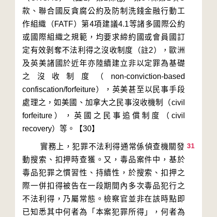
款、聯合國反貪腐公約及防制洗錢金融行動工
作組織（FATF）第4項建議4.1等諸多國際公約
或國際組織之規範，均要求締約國或會員國訂
定有效剝奪不法利得之沒收制度（註2），歐洲
及英美諸國於近年亦陸續建立非以定罪為基礎
之沒收制度（non-conviction-based 
confiscation/forfeiture），英美甚至以民事手段
處理之，如美國、加拿大之民事沒收機制（civil 
forfeiture），英國之民事追償制度（civil 
31
        實務上，犯罪不法利得通常係偵查機關發
動搜索、扣押時查獲。又，毒品案件中，基於
毒品犯罪之慣習性、持續性，於搜索、扣押之
際一併扣得被告在一段期間內多次毒品犯行之
不法利得，乃屬常態。檢察官並非在該時點即
已知悉其中何者為「本案犯罪所得」，何者為