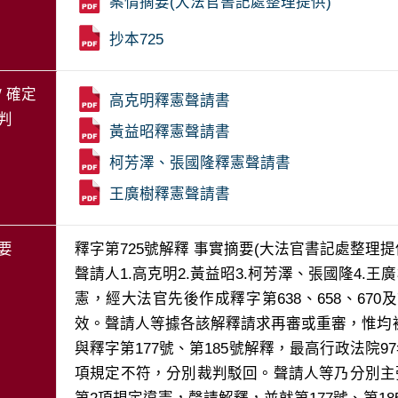
案情摘要(大法官書記處整理提供)
抄本725
/ 確定
高克明釋憲聲請書
判
黃益昭釋憲聲請書
柯芳澤、張國隆釋憲聲請書
王廣樹釋憲聲請書
要
釋字第725號解釋 事實摘要(大法官書記處整理提
聲請人1.高克明2.黃益昭3.柯芳澤、張國隆4.
憲，經大法官先後作成釋字第638、658、67
效。聲請人等據各該解釋請求再審或重審，惟均
與釋字第177號、第185號解釋，最高行政法院97
項規定不符，分別裁判駁回。聲請人等乃分別主