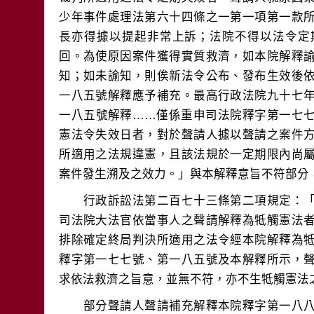
少年事件處理法第六十四條之一第一項第一款
長亦得據以提起非常上訴；法院不得以法令定
回。為使原因案件獲得實質救濟，如本院解釋
知；如未諭知，則俟新法令公布、發布生效後
一八五號解釋應予補充。最高行政法院九十七
一八五號解釋……僅係重申司法院釋字第一七
憲法令失效日者，對於聲請人據以聲請之案件
所適用之法規違憲，且該法規於一定期限內尚
　　行政訴訟法第二百七十三條第二項規定：
司法院大法官依當事人之聲請解釋為牴觸憲法
排除確定終局判決所適用之法令經本院解釋為
釋字第一七七號、第一八五號及本解釋所示，
　　部分聲請人聲請補充解釋本院釋字第一八