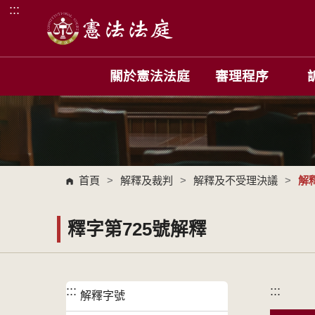
:::
跳到主要內容區塊
關於憲法法庭
審理程序
首頁
>
解釋及裁判
>
解釋及不受理決議
>
解
釋字第725號解釋
:::
:::
解釋字號