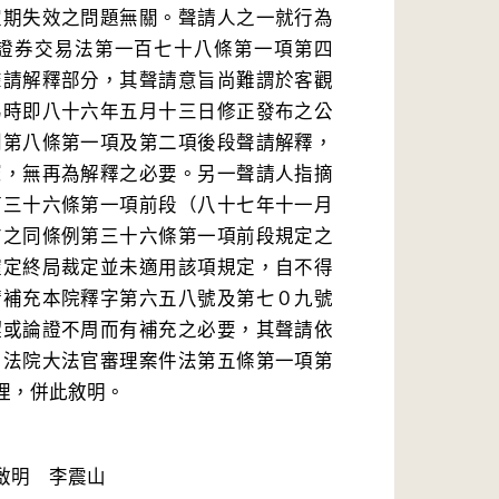
定期失效之問題無關。聲請人之一就行為
證券交易法第一百七十八條第一項第四
聲請解釋部分，其聲請意旨尚難謂於客觀
為時即八十六年五月十三日修正發布之公
則第八條第一項及第二項後段聲請解釋，
憲，無再為解釋之必要。另一聲請人指摘
第三十六條第一項前段（八十七年十一月
布之同條例第三十六條第一項前段規定之
確定終局裁定並未適用該項規定，自不得
請補充本院釋字第六五八號及第七０九號
澀或論證不周而有補充之必要，其聲請依
司法院大法官審理案件法第五條第一項第