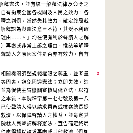
解釋憲法，並有統一解釋法律及命令之
，自有拘束全國各機關及人民之效力，各
解釋之判例，當然失其效力。確定終局裁
請解釋認為與憲法意旨不符，其受不利確
之理由……。」均在使有利於聲請人之解
件）再審或非常上訴之理由。惟該等解釋
對聲請人之原因案件是否亦有效力，自有
對相關機關調整規範權限之尊重，並考量
2
程等因素，避免因違憲法令立即失效，造
，並為促使主管機關審慎周延立法，以符
憲之本質。本院釋字第一七七號及第一八
，已使聲請人得以請求再審或檢察總長提
案救濟，以保障聲請人之權益，並肯定其
本院就人民聲請解釋憲法，宣告確定終局
案件應得據以請求再審或其他救濟（例如