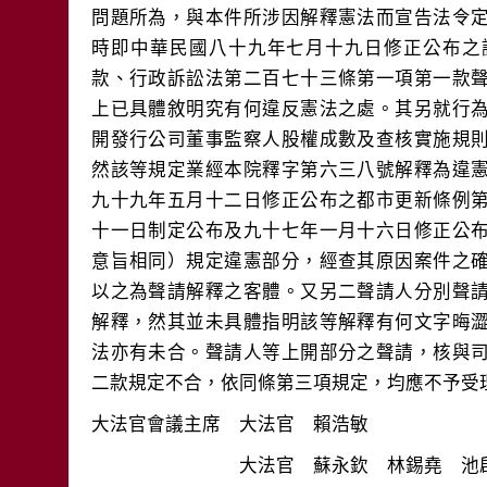
問題所為，與本件所涉因解釋憲法而宣告法令
時即中華民國八十九年七月十九日修正公布之
款、行政訴訟法第二百七十三條第一項第一款
上已具體敘明究有何違反憲法之處。其另就行
開發行公司董事監察人股權成數及查核實施規
然該等規定業經本院釋字第六三八號解釋為違
九十九年五月十二日修正公布之都市更新條例
十一日制定公布及九十七年一月十六日修正公
意旨相同）規定違憲部分，經查其原因案件之
以之為聲請解釋之客體。又另二聲請人分別聲
解釋，然其並未具體指明該等解釋有何文字晦
法亦有未合。聲請人等上開部分之聲請，核與