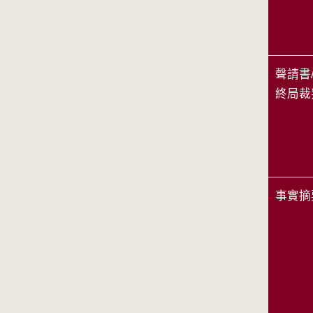
聲請書
終局裁
事實摘