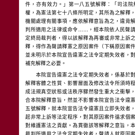
件，亦有效力。」第一八五號解釋：「司法院
權，為憲法第七十八條所明定，其所為之解釋
機關處理有關事項，應依解釋意旨為之，違背
判所適用之法律或命令……，經本院依人民聲
定終局裁判者，得以該解釋為再審或非常上訴
釋，得作為聲請釋憲之原因案件（下稱原因案
並未明示於本院宣告違憲之法令定期失效者，
　　本院宣告違憲之法令定期失效者，係基於
解釋客體之性質、影響層面及修改法令所須時
成法規真空狀態或法秩序驟然發生重大之衝擊
合本院解釋意旨，然並不影響本院宣告法令違
五號解釋，就本院宣告法令違憲且立即失效者
起非常上訴等法定程序，對其原因案件循求個
對維護憲法之貢獻。為貫徹該等解釋之意旨，
裁判所適用之法令定期失效者，聲請人就原因