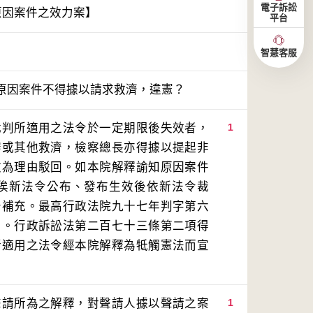
電子訴訟
原因案件之效力案】
平台
智慧客服
原因案件不得據以請求救濟，違憲？
裁判所適用之法令於一定期限後失效者，
1
審或其他救濟，檢察總長亦得據以提起非
效為理由駁回。如本院解釋諭知原因案件
俟新法令公布、發布生效後依新法令裁
予補充。最高行政法院九十七年判字第六
用。行政訴訟法第二百七十三條第二項得
所適用之法令經本院解釋為牴觸憲法而宣
聲請所為之解釋，對聲請人據以聲請之案
1