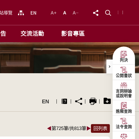
站導覽
公告
交流活動
影音專區
判決
公開書狀
言詞辯論
或說明會
EN
進階查詢
法令查詢
◀
第725筆/共813筆
▶
回列表