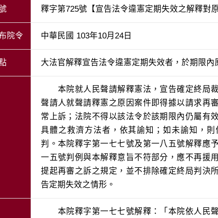
號
釋字第725號【宣告法令違憲定期失效之解釋對
布院令
中華民國 103年10月24日
點
大法官解釋宣告法令違憲定期失效者，於期限內
　　本院就人民聲請解釋憲法，宣告確定終局
聲請人就聲請釋憲之原因案件即得據以請求再
常上訴；法院不得以該法令於該期限內仍屬有
具體之救濟方法者，依其諭知；如未諭知，則
判。本院釋字第一七七號及第一八五號解釋應
一五號判例與本解釋意旨不符部分，應不再援
提起再審之訴之規定，並不排除確定終局判決
告定期失效之情形。
　　本院釋字第一七七號解釋：「本院依人民