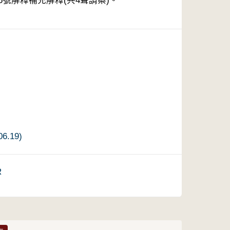
5號解釋補充解釋(共4聲請案)。
.19)
R