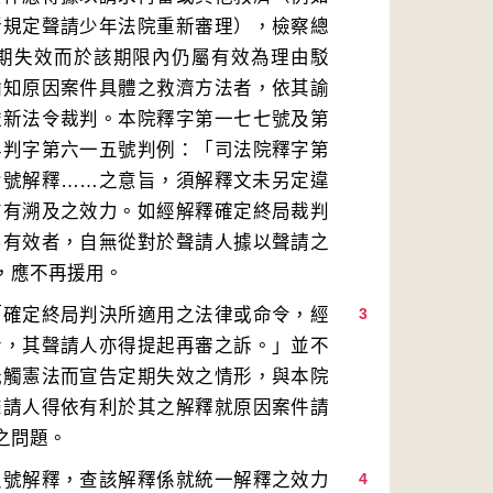
所規定聲請少年法院重新審理），檢察總
期失效而於該期限內仍屬有效為理由駁
諭知原因案件具體之救濟方法者，依其諭
依新法令裁判。本院釋字第一七七號及第
年判字第六一五號判例：「司法院釋字第
七號解釋……之意旨，須解釋文未另定違
方有溯及之效力。如經解釋確定終局裁判
屬有效者，自無從對於聲請人據以聲請之
「確定終局判決所適用之法律或命令，經
3
者，其聲請人亦得提起再審之訴。」並不
牴觸憲法而宣告定期失效之情形，與本院
聲請人得依有利於其之解釋就原因案件請
八號解釋，查該解釋係就統一解釋之效力
4