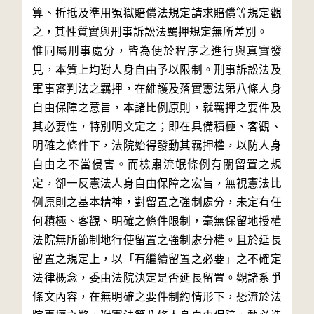
算、折抵及準用冤獄賠償法規定請求賠償等規定觀
之，其性質實與刑事訴訟法羈押規定無所差別。

惟同屬刑事處分，皆為便於程序之進行與真實發
見，本質上均對人身自由予以限制。刑事訴訟法及
軍事審判法之羈押，在維護及落實憲法第八條人身
自由保障之意旨，本諸比例原則，就羈押之要件及
其必要性，特別明文定之；即在具備積極、客觀、
明確之條件下，法院始得發動其羈押權，以防人身
自由之不當侵害。而檢肅流氓條例有關留置之規
定，卻一反憲法人身自由保障之宏旨，無視憲法比
例原則之基本精神，對留置之強制處分，未定有任
何積極、客觀、明確之條件限制，毫無保留地授權
法院無所節制地行使留置之強制處分權。且於延長
留置之規定上，以「有繼續留置之必要」之不確定
法律概念，委由法院決定是否延長留置。觀諸系爭
條文內容，在無明確之要件制約情形下，恐流於法