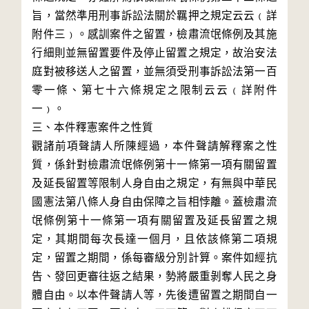
旨，當然準用刑事訴訟法關於羈押之規定云云﹙詳
附件三﹚。感訓案件之留置，檢肅流氓條例及其施
行細則並無留置要件及停止留置之規定，故治安法
庭對被移送人之留置，並無須受刑事訴訟法第一百
零一條、第七十六條規定之限制云云﹙詳附件
一﹚。

三、本件釋憲案件之性質

觀諸前項聲請人所陳經過，本件聲請解釋案之性
質，係針對檢肅流氓條例第十一條第一項有關留置
及延長留置等限制人身自由之規定，有無與中華民
國憲法第八條人身自由保障之旨相悖離。蓋檢肅流
氓條例第十一條第一項有關留置及延長留置之規
定，其期間每次長達一個月，且依該條第二項規
定，留置之期間，係每審級分別計算。案件如經抗
告、發回更審往返之結果，勢將嚴重剝奪人民之身
體自由。以本件聲請人等，先後遭留置之期間自一