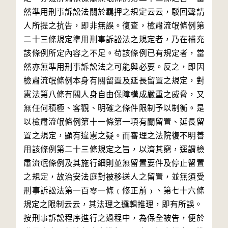
然準用刑事訴訟法關於羈押之規定云云，駁回聲請
人所提之抗告，即非無誤。復查，檢肅流氓條例第
二十三條規定準用刑事訴訟法之規定者，乃在補充
該條例所定內容之不足。茍該條例已有規定者，當
然亦無準用刑事訴訟法之可能與必要。反之，即因
檢肅流氓條例本身有關留置及延長留置之規定，對
憲法第八條有關人身自由保障構成嚴重之威脅，又
無任何積極、客觀、明確之條件限制予以制衡。是
以檢肅流氓條例第十一條第一項有關留置、延長留
置之規定，顯有違憲之疑。而審理之法院復不明善
用該條例第二十三條規定之旨，以濟其窮，逕謂檢
肅流氓條例及其施行細則並無留置要件及停止留置
之規定，故治安法庭對被移送人之留置，並無須受
刑事訴訟法第一百零一條﹙修正前﹚、第七十六條
規定之限制云云，其法理之邏輯推理，即有所誤。

按刑事訴訟程序進行之過程中，為保全被告，便於