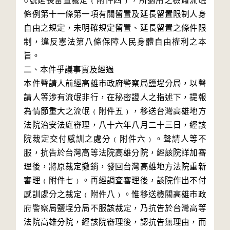
○號延長留置裁定﹙附件四﹚，所適用之檢肅流氓
條例第十一條第一項有關留置及延長留置限制人身
自由之規定，未明確規定留置、延長留置之條件限
制，違反憲法第八條保障人民身體自由權利之本
旨。

二、本件爭議事實及經過

本件聲請人前經高雄市政府警察局鹽埕分局，以聲
請人等涉有流氓非行，在秘密證人之指述下，提報
為情節重大之流氓﹙附件五﹚，移送台灣高雄地方
法院治安法庭審理，八十六年八月二十三日，經該
院裁定交付感訓之處分﹙附件六﹚。聲請人等不
服，抗告於台灣高等法院高雄分院，經該院詳加審
理後，將原裁定撤銷，發回台灣高雄地方法院重新
審理﹙附件七﹚。再經調查審理後，該院作出不付
感訓處分之裁定﹙附件八﹚。惟移送機關高雄市政
府警察局鹽埕分局不服該裁定，乃抗告於台灣高等
法院高雄分院，經該院審理後，認抗告無理由，而