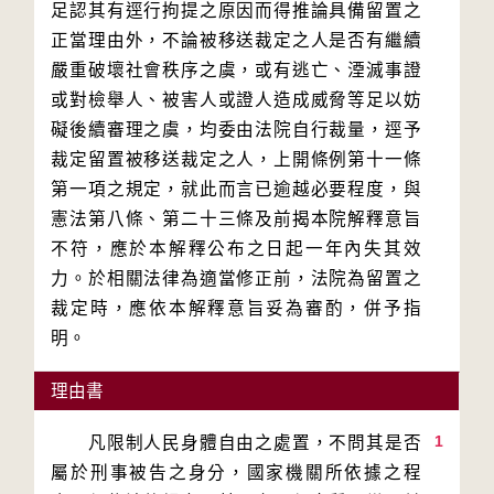
足認其有逕行拘提之原因而得推論具備留置之
正當理由外，不論被移送裁定之人是否有繼續
嚴重破壞社會秩序之虞，或有逃亡、湮滅事證
或對檢舉人、被害人或證人造成威脅等足以妨
礙後續審理之虞，均委由法院自行裁量，逕予
裁定留置被移送裁定之人，上開條例第十一條
第一項之規定，就此而言已逾越必要程度，與
憲法第八條、第二十三條及前揭本院解釋意旨
不符，應於本解釋公布之日起一年內失其效
力。於相關法律為適當修正前，法院為留置之
裁定時，應依本解釋意旨妥為審酌，併予指
理由書
1
　　凡限制人民身體自由之處置，不問其是否
屬於刑事被告之身分，國家機關所依據之程