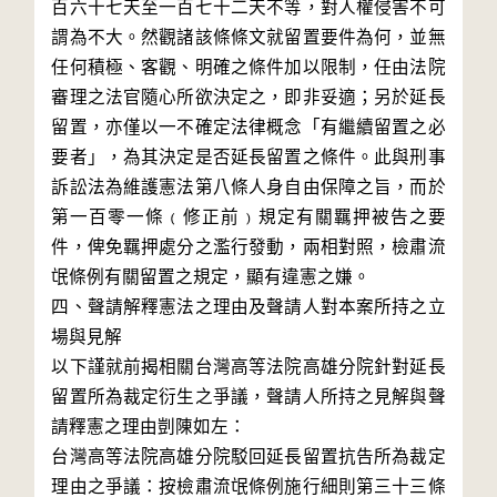
百六十七天至一百七十二天不等，對人權侵害不可
謂為不大。然觀諸該條條文就留置要件為何，並無
任何積極、客觀、明確之條件加以限制，任由法院
審理之法官隨心所欲決定之，即非妥適；另於延長
留置，亦僅以一不確定法律概念「有繼續留置之必
要者」，為其決定是否延長留置之條件。此與刑事
訴訟法為維護憲法第八條人身自由保障之旨，而於
第一百零一條﹙修正前﹚規定有關羈押被告之要
件，俾免羈押處分之濫行發動，兩相對照，檢肅流
氓條例有關留置之規定，顯有違憲之嫌。

四、聲請解釋憲法之理由及聲請人對本案所持之立
場與見解

以下謹就前揭相關台灣高等法院高雄分院針對延長
留置所為裁定衍生之爭議，聲請人所持之見解與聲
請釋憲之理由剴陳如左：

台灣高等法院高雄分院駁回延長留置抗告所為裁定
理由之爭議：按檢肅流氓條例施行細則第三十三條