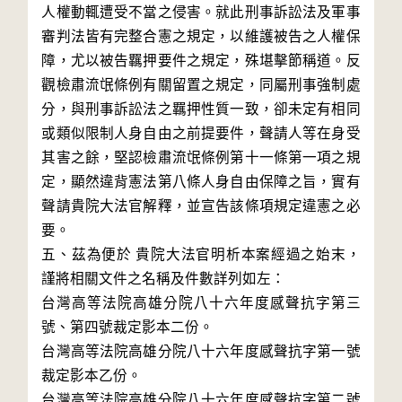
人權動輒遭受不當之侵害。就此刑事訴訟法及軍事
審判法皆有完整合憲之規定，以維護被告之人權保
障，尤以被告羈押要件之規定，殊堪擊節稱道。反
觀檢肅流氓條例有關留置之規定，同屬刑事強制處
分，與刑事訴訟法之羈押性質一致，卻未定有相同
或類似限制人身自由之前提要件，聲請人等在身受
其害之餘，堅認檢肅流氓條例第十一條第一項之規
定，顯然違背憲法第八條人身自由保障之旨，實有
聲請貴院大法官解釋，並宣告該條項規定違憲之必
要。

五、茲為便於 貴院大法官明析本案經過之始末，
謹將相關文件之名稱及件數詳列如左：

台灣高等法院高雄分院八十六年度感聲抗字第三
號、第四號裁定影本二份。

台灣高等法院高雄分院八十六年度感聲抗字第一號
裁定影本乙份。

台灣高等法院高雄分院八十六年度感聲抗字第二號