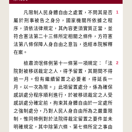
1
　　凡限制人民身體自由之處置，不問其是否
屬於刑事被告之身分，國家機關所依據之程
序，須依法律規定，其內容更須實質正當，並
符合憲法第二十三條所定相關之條件，方符憲
法第八條保障人身自由之意旨，迭經本院解釋
2
　　檢肅流氓條例第十一條第一項規定：「法
院對被移送裁定之人，得予留置，其期間不得
逾一月。但有繼續留置之必要者，得延長一
月，以一次為限。」此項留置處分，係為確保
感訓處分程序順利進行，於被移送裁定之人受
感訓處分確定前，拘束其身體自由於一定處所
之強制處分，乃對人民人身自由所為之嚴重限
制，惟同條例對於法院得裁定留置之要件並未
明確規定，其中除第六條、第七條所定之事由