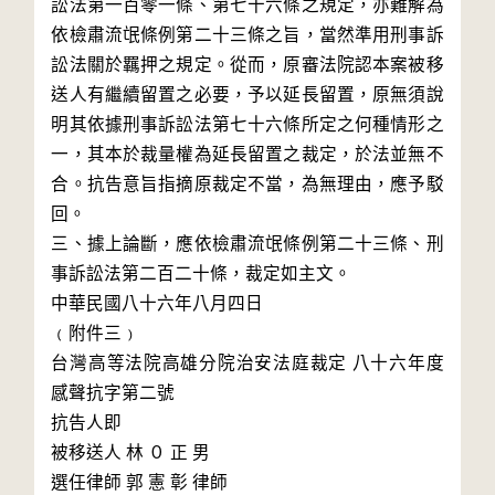
訟法第一百零一條、第七十六條之規定，亦難解為
依檢肅流氓條例第二十三條之旨，當然準用刑事訴
訟法關於羈押之規定。從而，原審法院認本案被移
送人有繼續留置之必要，予以延長留置，原無須說
明其依據刑事訴訟法第七十六條所定之何種情形之
一，其本於裁量權為延長留置之裁定，於法並無不
合。抗告意旨指摘原裁定不當，為無理由，應予駁
回。

三、據上論斷，應依檢肅流氓條例第二十三條、刑
事訴訟法第二百二十條，裁定如主文。

中華民國八十六年八月四日

﹙附件三﹚

台灣高等法院高雄分院治安法庭裁定 八十六年度
感聲抗字第二號

抗告人即 

被移送人 林 ０ 正 男

選任律師 郭 憲 彰 律師
