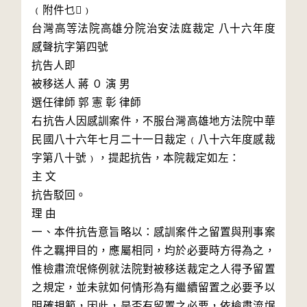
﹙附件乜﹚

台灣高等法院高雄分院治安法庭裁定 八十六年度
感聲抗字第四號

抗告人即 

被移送人 蔣 ０ 演 男

選任律師 郭 憲 彰 律師

右抗告人因感訓案件，不服台灣高雄地方法院中華
民國八十六年七月二十一日裁定﹙八十六年度感裁
字第八十號﹚，提起抗告，本院裁定如左：

主 文

抗告駁回。

理 由

一、本件抗告意旨略以：感訓案件之留置與刑事案
件之羈押目的，應屬相同，均於必要時方得為之，
惟檢肅流氓條例就法院對被移送裁定之人得予留置
之規定，並未就如何情形為有繼續留置之必要予以
明確規範，因此，是否有留置之必要，依檢肅流氓