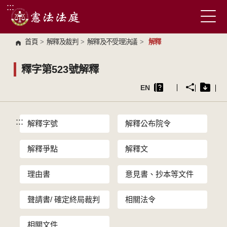
:::
跳到主要內容區塊
首頁
>
解釋及裁判
>
解釋及不受理決議
>
解釋
釋字第523號解釋
EN
:::
解釋字號
解釋公布院令
解釋爭點
解釋文
理由書
意見書、抄本等文件
聲請書/ 確定終局裁判
相關法令
相關文件