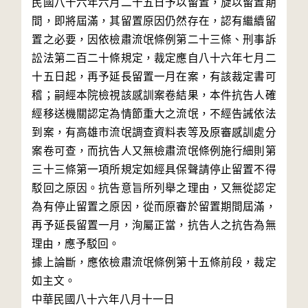
民國八十六年六月二十五日予以留置，旋以留置期
間，即將屆滿，其留置原因仍然存在，認有繼續留
置之必要，因依檢肅流氓條例第二十三條、刑事訴
訟法第二百二十條規定，裁定應自八十六年七月二
十五日起，再予延長留置一月在案，有該裁定書可
稽；嗣經本院檢視該感訓案卷結果，本件抗告人確
經移送機關認定為情節重大之流氓，不經告誡依法
到案，有高雄市流氓調查資料表等及原審感訓處分
案卷可查，而抗告人又無檢肅流氓條例施行細則第
三十三條第一項所規定如經具保聲請停止留置不得
駁回之原因。抗告意旨所列舉之理由，又無從認定
為有停止留置之原因，從而原審於留置期間屆滿，
再予延長留置一月，洵屬正當，抗告人之抗告為無
理由，應予駁回。

據上論斷，應依檢肅流氓條例第十五條前段，裁定
如主文。

中華民國八十六年八月十一日
