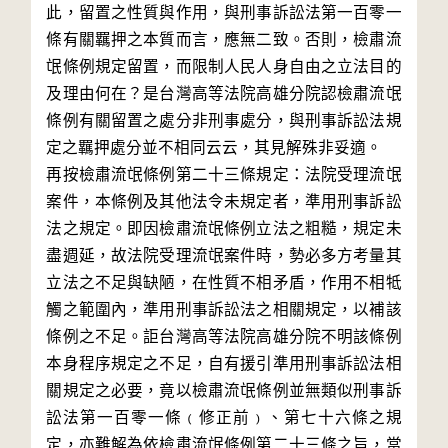
此，留置之性質與作用，與刑事訴訟法第一百零一
條有關羈押之本質而言，應無二致。否則，檢肅流
氓條例規定留置，而限制人民人身自由之立法目的
及理由何在？是台灣高等法院高雄分院認檢肅流氓
條例有關留置之處分非刑事處分，與刑事訴訟法規
定之羈押處分並不相同云云，其見解殊非妥適。

再按檢肅流氓條例第二十三條規定：法院受理流氓
案件，本條例及其他法令未規定者，準用刑事訴訟
法之規定。即因檢肅流氓條例立法之粗糙，規定未
盡週延，故法院受理流氓案件時，勢必多方考量其
立法之不足與缺陋，在性質不相矛盾，作用不相牴
觸之範圍內，準用刑事訴訟法之相關規定，以補該
條例之不足。詎台灣高等法院高雄分院不明該條例
本身程序規定之不足，自有援引準用刑事訴訟法相
關規定之必要，竟以檢肅流氓條例並無類似刑事訴
訟法第一百零一條﹙修正前﹚、第七十六條之規
定，亦難解為依檢肅流氓條例第二十三條之旨，當