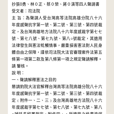
抄張0勇、林０正、蔡０榮、蔣０演等四人聲請書

受文者：司法院

主 旨：為聲請人受台灣高等法院高雄分院八十六
年度感聲抗字第一號、第二號、第三號、第四號裁
定，及台灣高雄地方法院八十六年度感裁字第七七
號、第七八號、第七九號、第八○號裁定，其適用
法律發生與憲法牴觸情事，嚴重損害憲法對人民身
體自由之保障，謹依司法院大法官審理案件法第五
條第一項第二款及第八條第一項之規定聲請解釋。
請 鑒核。

說 明：

一、聲請解釋憲法之目的

懇請鈞院大法官解釋台灣高等法院高雄分院八十六
年度感聲抗字第一號、第二號、第三號、第四號裁
定﹙附件一、二、三﹚及台灣高雄地方法院八十六
年度感裁字第七七號、第七八號、第七九號、第八