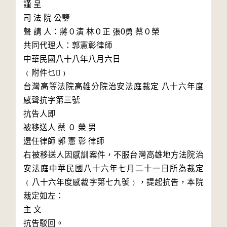
謹 呈

司 法 院 公鑒

聲 請 人：蔣０演 林０正 張0勇 蔡０榮

共同代理人：郭憲彰律師

中華民國八十八年八月六日

﹙附件乜﹚

台灣高等法院高雄分院治安法庭裁定 八十六年度
感聲抗字第三號

抗告人即 

被移送人 蔡 ０ 榮 男

選任律師 郭 憲 彰 律師

右被移送人因感訓案件，不服台灣高雄地方法院治
安法庭中華民國八十六年七月二十一日所為裁定
﹙八十六年度感裁字第七九號﹚，提起抗告，本院
裁定如左：

主 文

抗告駁回。
