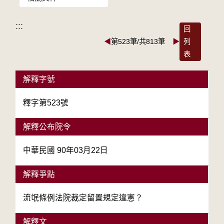
:::
回
◀
第523筆/共813筆
▶
列
表
解釋字號
釋字第523號
解釋公布院令
中華民國 90年03月22日
解釋爭點
流氓條例法院裁定留置規定違憲？
解釋文