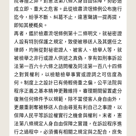
院專擅之弊，對憲法第八條人身自由保障，勢必造
成立即、重大之危害。此從檢肅流氓條例公布施行
迄今，紛爭不斷、糾葛不止，違憲聲請一提再提，
即知其梗概矣。

再者，鑑於檢肅流氓條例第十二條明文，就祕密證
人設有特別保護之規定，致使被移送人及其選任之
律師，均無從對祕密證人、被害人、檢舉人等，就
被檢舉之非行或證人供述之真偽，享有如刑事訴訟
法第一百六十六條之詰問權及同法第一百八十四條
之對質權利，以檢驗檢舉事實或證詞之可信度為
何。制度上之設計已有倚輕倚重之偏，公平法院與
程序正義之基本精神更難維持。審理期間留置處分
復無任何條件予以規範，除不當侵害人身自由外，
更嚴重剝奪被移送人自由尋覓有利自己之事證，以
保障人民平等訴訟權實行之機會與權利。末者，憲
法第八條規定人身自由保障之實踐，在訴訟程序進
行之過程中，必須備有相關之規定與之配合，庶免