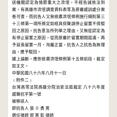
送機關認定為情節重大之流氓，不經告誡依法到
案，有高雄市流氓調查資料表等及原審感訓處分案
卷可查，而抗告人又無檢肅流氓條例施行細則第三
十三條第一項所規定如經具保聲請停止留置不得駁
回之原因。抗告意旨所列舉之理由，又無從認定為
有停止留置之原因，從而原審於留置期間屆滿，再
予延長留置一月，洵屬正當，抗告人之抗告為無理
由，應予駁回。

據上論斷，應依檢肅流氓條例第十五條前段，裁定
如主文。

中華民國八十六年八月十一日

﹙附件二﹚

台灣高等法院高雄分院治安法庭裁定 八十六年度
感聲抗字第一號

被移送人 

即抗告人 張 ０ 勇 男

選任律師 郭 憲 彰 律師
