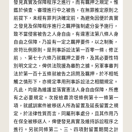
發見真實及保障程序之進行，而有羈押之規定。惟
鑑於偵查、審理進行中之被告，在無罪推定原則之
前提下，未經有罪判決確定前，為避免因便於真實
之發見及保障程序進行之羈押強制處分妄予施行，
致不當侵害被告之人身自由，有違憲法第八條人身
自由之保障，乃設有一定之羈押要件，以之制衡，
庶符比例原則。是刑事訴訟法第一百零一條﹙修正
前﹚、第七十六條乃就羈押之要件，及其必要性特
別明文定之，俾供法院援為審酌之據。另軍事審判
法於第一百十五條就被告之訊問及羈押，於不相牴
觸之情形下，亦規定準用刑事訴訟法之相關規定。
凡此，均是為維護並落實憲法人身自由保障，所應
有之必要規定。次按檢肅流氓條例第十一條第一
項，就感訓案件被移送人所為留置及延長留置之規
定，於法律性質而言，同屬刑事處分，且其作用乃
在保全被移送人，俾便發見真實及維持訴訟程序之
進行。另就同條第二、三、四項對留置期間之計