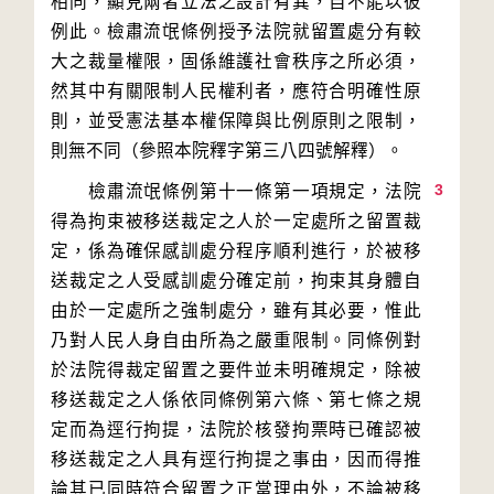
相同，顯見兩者立法之設計有異，自不能以彼
例此。檢肅流氓條例授予法院就留置處分有較
大之裁量權限，固係維護社會秩序之所必須，
然其中有關限制人民權利者，應符合明確性原
則，並受憲法基本權保障與比例原則之限制，
3
　　檢肅流氓條例第十一條第一項規定，法院
得為拘束被移送裁定之人於一定處所之留置裁
定，係為確保感訓處分程序順利進行，於被移
送裁定之人受感訓處分確定前，拘束其身體自
由於一定處所之強制處分，雖有其必要，惟此
乃對人民人身自由所為之嚴重限制。同條例對
於法院得裁定留置之要件並未明確規定，除被
移送裁定之人係依同條例第六條、第七條之規
定而為逕行拘提，法院於核發拘票時已確認被
移送裁定之人具有逕行拘提之事由，因而得推
論其已同時符合留置之正當理由外，不論被移