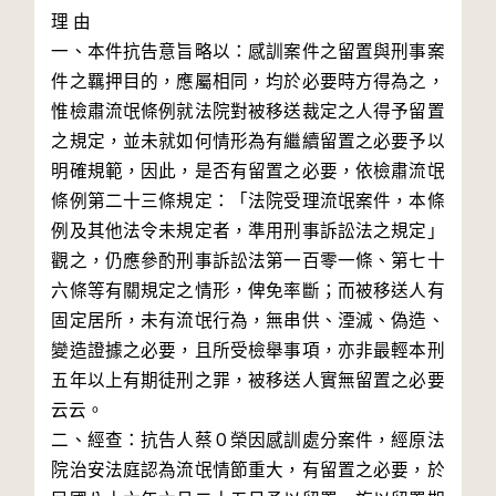
理 由

一、本件抗告意旨略以：感訓案件之留置與刑事案
件之羈押目的，應屬相同，均於必要時方得為之，
惟檢肅流氓條例就法院對被移送裁定之人得予留置
之規定，並未就如何情形為有繼續留置之必要予以
明確規範，因此，是否有留置之必要，依檢肅流氓
條例第二十三條規定：「法院受理流氓案件，本條
例及其他法令未規定者，準用刑事訴訟法之規定」
觀之，仍應參酌刑事訴訟法第一百零一條、第七十
六條等有關規定之情形，俾免率斷；而被移送人有
固定居所，未有流氓行為，無串供、湮滅、偽造、
變造證據之必要，且所受檢舉事項，亦非最輕本刑
五年以上有期徒刑之罪，被移送人實無留置之必要
云云。

二、經查：抗告人蔡０榮因感訓處分案件，經原法
院治安法庭認為流氓情節重大，有留置之必要，於