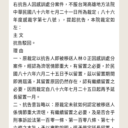
右抗告人因感訓處分案件，不服台灣高雄地方法院
中華民國八十六年七月二十一日所為裁定﹙八十六
年度感裁字第七八號﹚，提起抗告，本院裁定如
左：

主 文

抗告駁回。

理 由

一、原裁定以抗告人即被移送人林０正因感訓處分
案件，經認為流氓情節重大，有留置之必要，於民
國八十六年六月二十五日予以留置，茲以留置期間
即將屆滿，其留置原因仍然存在，認有繼續留置之
必要，因而裁定自八十六年七月二十五日起再予延
長留置一月。

二、抗告意旨略以：原裁定未就如何認定被移送人
係情節重大流氓，有繼續留置之必要，及是否合乎
刑事訴訟法第一百零一條、第一百零八條、第七十
六條之本旨，予以審酌說明，逕予裁定延長留置，