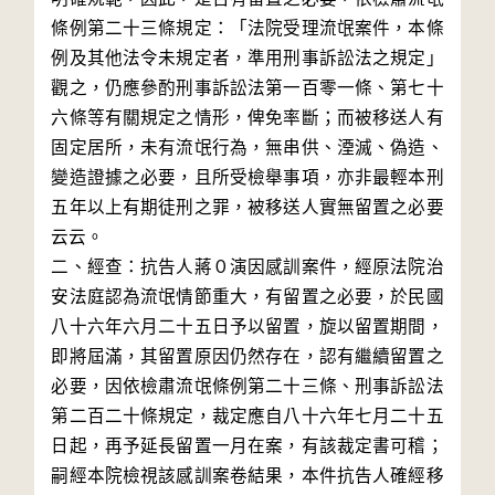
條例第二十三條規定：「法院受理流氓案件，本條
例及其他法令未規定者，準用刑事訴訟法之規定」
觀之，仍應參酌刑事訴訟法第一百零一條、第七十
六條等有關規定之情形，俾免率斷；而被移送人有
固定居所，未有流氓行為，無串供、湮滅、偽造、
變造證據之必要，且所受檢舉事項，亦非最輕本刑
五年以上有期徒刑之罪，被移送人實無留置之必要
云云。

二、經查：抗告人蔣０演因感訓案件，經原法院治
安法庭認為流氓情節重大，有留置之必要，於民國
八十六年六月二十五日予以留置，旋以留置期間，
即將屆滿，其留置原因仍然存在，認有繼續留置之
必要，因依檢肅流氓條例第二十三條、刑事訴訟法
第二百二十條規定，裁定應自八十六年七月二十五
日起，再予延長留置一月在案，有該裁定書可稽；
嗣經本院檢視該感訓案卷結果，本件抗告人確經移