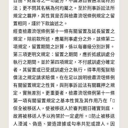
自由、財產等之一切處分，不論源自普通法或特別
法；更不問其名稱為何均屬之。至於刑事訴訟法所
規定之羈押，其性質是否與檢肅流氓條例規定之留
置相同，謹於下款論述之。

經查檢肅流氓條例第十一條有關留置及延長留置之
規定，除前款所述，應屬刑事處分之外，該條第二
項規定，留置期間之計算，係以每審級分別計算。
第三項更明文規定：留置之期間，應折抵感訓處分
執行之期間。並於第四項規定，不付感訓處分確定
者，其留置或已受感訓處分之執行，得準用冤獄賠
償法之規定請求賠償。在在足以說明檢肅流氓條例
有關留置規定之性質，與刑事訴訟法有關羈押之規
定，實無差別。更重要者，檢肅流氓條例第十一條
第一項有關留置規定之基本性質及其作用乃在「
保全被移送人，使被移送人於審判期日確實到庭，
故將被移送人予以拘禁於一定處所。防止被移送
人湮滅、偽造、變造證據或勾串共犯或證人。因