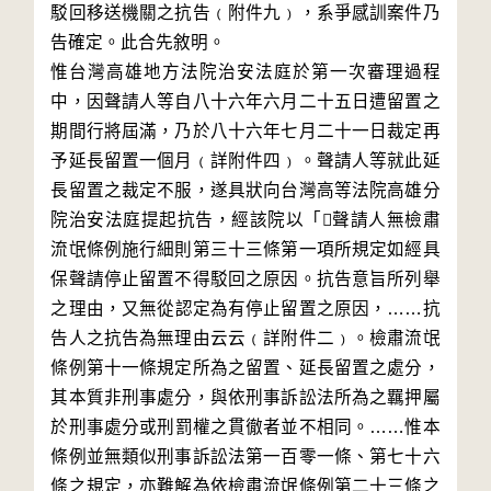
駁回移送機關之抗告﹙附件九﹚，系爭感訓案件乃
告確定。此合先敘明。

惟台灣高雄地方法院治安法庭於第一次審理過程
中，因聲請人等自八十六年六月二十五日遭留置之
期間行將屆滿，乃於八十六年七月二十一日裁定再
予延長留置一個月﹙詳附件四﹚。聲請人等就此延
長留置之裁定不服，遂具狀向台灣高等法院高雄分
院治安法庭提起抗告，經該院以「聲請人無檢肅
流氓條例施行細則第三十三條第一項所規定如經具
保聲請停止留置不得駁回之原因。抗告意旨所列舉
之理由，又無從認定為有停止留置之原因，……抗
告人之抗告為無理由云云﹙詳附件二﹚。檢肅流氓
條例第十一條規定所為之留置、延長留置之處分，
其本質非刑事處分，與依刑事訴訟法所為之羈押屬
於刑事處分或刑罰權之貫徹者並不相同。……惟本
條例並無類似刑事訴訟法第一百零一條、第七十六
條之規定，亦難解為依檢肅流氓條例第二十三條之