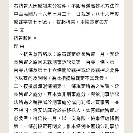
右抗告人因感訓處分案件，不服台灣高雄地方法院
中華民國八十六年七月二十一日裁定﹙八十六年度
感裁字第七七號﹚，提起抗告，本院裁定如左：

主 文

抗告駁回。

理 由

一、抗告意旨略以：原審裁定延長留置一月，就延
長留置之原因未就刑事訴訟法第一百零一條、第一
百零八條及第七十六條關於羈押或延長羈押之要件
予以審酌及說明，為此指摘原裁定不當云云。

二、按檢肅流氓條例第十一條規定所為之留置、延
長留置之處分，其本質非刑事處分，與依刑事訴訟
法所為之羈押屬於刑事處分或刑罰權之貫徹者，並
不相同。治安法庭對於被移送人，認有繼續留置之
必要者，得延長一月，以一次為限，檢肅流氓條例
第十一條前段定有明文；惟本條例並無類似刑事訴