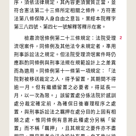
序，須依法律規定，其內容更須實質正當，並
符合憲法第二十三條所定相關之條件，方符憲
法第八條保障人身自由之意旨，業經本院釋字
2
　　檢肅流氓條例第二十三條規定：法院受理
流氓案件，同條例及其他法令未規定者，準用
刑事訴訟法之規定。但法院受理流氓案件時仍
應斟酌同條例與刑事法規在規範設計上之差異
而為適用。同條例第十一條第一項規定：「法
院對被移送裁定之人，得予留置，其期間不得
逾一月。但有繼續留置之必要者，得延長一
月，以一次為限。」該留置處分係法院於感訓
處分裁定確定前，為確保日後審理程序之處
置，與刑事訴訟法之羈押在處分目的上固有相
類之處，惟同條例有意將此種處分另稱「留
置」而不稱「羈押」，且其規定之要件亦不盡