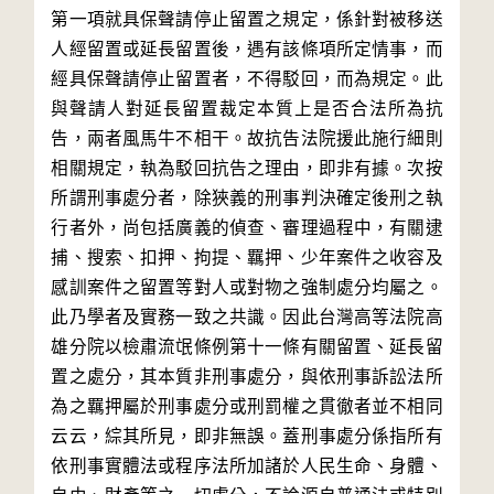
第一項就具保聲請停止留置之規定，係針對被移送
人經留置或延長留置後，遇有該條項所定情事，而
經具保聲請停止留置者，不得駁回，而為規定。此
與聲請人對延長留置裁定本質上是否合法所為抗
告，兩者風馬牛不相干。故抗告法院援此施行細則
相關規定，執為駁回抗告之理由，即非有據。次按
所謂刑事處分者，除狹義的刑事判決確定後刑之執
行者外，尚包括廣義的偵查、審理過程中，有關逮
捕、搜索、扣押、拘提、羈押、少年案件之收容及
感訓案件之留置等對人或對物之強制處分均屬之。
此乃學者及實務一致之共識。因此台灣高等法院高
雄分院以檢肅流氓條例第十一條有關留置、延長留
置之處分，其本質非刑事處分，與依刑事訴訟法所
為之羈押屬於刑事處分或刑罰權之貫徹者並不相同
云云，綜其所見，即非無誤。蓋刑事處分係指所有
依刑事實體法或程序法所加諸於人民生命、身體、