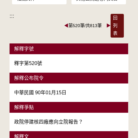
:::
回
◀
第520筆/共813筆
▶
列
表
解釋字號
釋字第520號
解釋公布院令
中華民國 90年01月15日
解釋爭點
政院停建核四廠應向立院報告？
解釋文