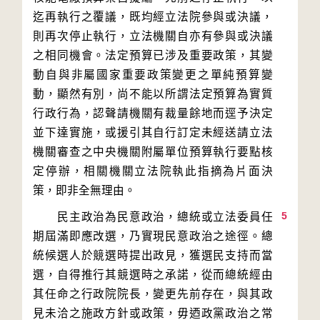
迄再執行之覆議，既均經立法院參與或決議，
則再次停止執行，立法機關自亦有參與或決議
之相同機會。法定預算已涉及重要政策，其變
動自與非屬國家重要政策變更之單純預算變
動，顯然有別，尚不能以所謂法定預算為實質
行政行為，認聲請機關有裁量餘地而逕予決定
並下達實施，或援引其自行訂定未經送請立法
機關審查之中央機關附屬單位預算執行要點核
定停辦，相關機關立法院執此指摘為片面決
5
　　民主政治為民意政治，總統或立法委員任
期屆滿即應改選，乃實現民意政治之途徑。總
統候選人於競選時提出政見，獲選民支持而當
選，自得推行其競選時之承諾，從而總統經由
其任命之行政院院長，變更先前存在，與其政
見未洽之施政方針或政策，毋迺政黨政治之常