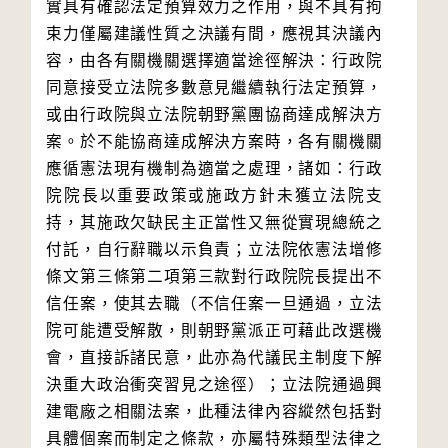
實具有確認法定預算效力之作用，與不具有拘
束力僅屬建議性質之決議有間，應視其決議內
容，由各有關機關選擇適當途徑解決：行政院
同意接受立法院多數意見繼續執行法定預算，
或由行政院與立法院朝野黨團協商達成解決方
案。於不能協商達成解決方案時，各有關機關
應循憲法現有機制為適當之處理，諸如：行政
院院長以重要政策或施政方針未獲立法院支
持，其施政欠缺民主正當性又無從實現總統之
付託，自行辭職以示負責；立法院依憲法增修
條文第三條第二項第三款對行政院院長提出不
信任案，使其去職（不信任案一旦通過，立法
院可能遭受解散，則朝野黨派正可藉此改選機
會，直接訴諸民意，此亦為代議民主制度下解
決重大政治衝突習見之途徑）；立法院通過興
建電廠之相關法案，此種法律內容縱然包括對
具體個案而制定之條款，亦屬特殊類型法律之