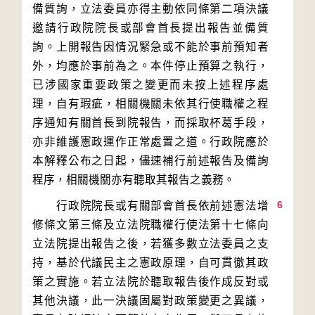
備質詢，立法委員亦得主動依同條第二項決議
邀請行政院院長或部會首長提出報告並備質
詢。上開報告因情況緊急或不能於事前預知者
外，均應於事前為之。本件停止預算之執行，
已涉國家重要政策之變更而未按上述程序處
理，自有瑕疵，相關機關未依其行使職權之程
序通知有關首長到院報告，而採取杯葛手段，
亦非維護憲政運作正常處置之道。行政院應於
本解釋公布之日起，儘速補行前述報告及備詢
6
　　行政院院長或有關部會首長依前述憲法增
修條文第三條及立法院職權行使法第十七條向
立法院提出報告之後，若獲多數立法委員之支
持，基於代議民主之憲政原理，自可貫徹其政
策之實施。若立法院於聽取報告後作成反對或
其他決議，此一決議固屬對政策變更之異議，