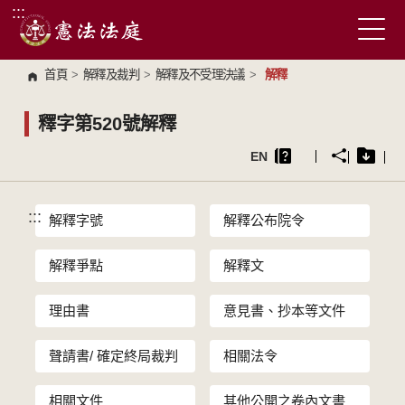
:::
跳到主要內容區塊
首頁
>
解釋及裁判
>
解釋及不受理決議
>
解釋
釋字第520號解釋
EN
:::
解釋字號
解釋公布院令
解釋爭點
解釋文
理由書
意見書、抄本等文件
聲請書/ 確定終局裁判
相關法令
相關文件
其他公開之卷內文書