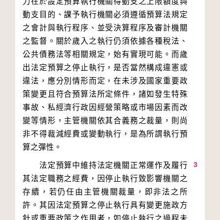
力在於設定預算執行機關得動支之上限額度與
動支目的、課予執行機關必須遵循預算法規定
之會計與執行程序、並受決算程序及審計機關
之監督。關於歲入之執行仍須依據各種稅法、
公共債務法等相關規定，始有實現可能。而歲
出法定預算之停止執行，是否當然構成違憲或
違法，應分別情形而定，在未涉及國家重要政
策變更且符合預算法所定條件，諸如發生特殊
事故、私經濟行政因經營策略或市場因素而改
變等情形，主管機關依其合義務之裁量，則尚
非不得裁減經費或變動執行，是為所謂執行預
3
　　法定預算中維持法定機關正常運作及履行
其法定職務之經費，因停止執行致影響機關之
存續，若仍任由主管機關裁量，即非法之所
許。其因法定預算之停止執行具有變更施政方
針或重要政策之作用者，如停止執行之過程未