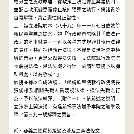
權分立之憲政原理，從政策上決定停止興建核四，
並配合政策變更而停止核四預算之執行，揆諸貴院
首開解釋，具合憲性與正當性。

三、詎立法院於本（八十九）年十一月七日依該院
親民黨黨團之提案，認「行政部門忽略其『依法行
政』的基本職責，一再以各種方式規避其執行法律
的責任，甚而拒絕執行法律！不僅是法治社會中極
壞的示範，更是公然違法失職！立法院就行政院院
長蔑視法律、違法失職之行徑，函請監察院予以彈
劾懲處，以為儆戒。」

該院並據以作成決議：「函請監察院就行政院院長
張俊雄及相關失職人員蔑視法律、違法失職之行
為，予以依法糾彈」（附件一）。依前述之說明，
立法院上開決議，有違前揭憲法賦予本院之職掌及
釋字第三九一號解釋之意旨。

貳、疑義之性質與經過及涉及之憲法條文
