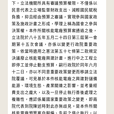
下，立法機關所具有審議預算權限，不僅係以
民意代表之立場監督財政支出、減輕國民賦稅
負擔，抑且經由預算之審議，實現參與國家政
策及施政計畫之形成，學理上稱為國會之參與
決策權。本件所關核能電廠預算案通過之後，
立法院於八十五年五月二十四日第三屆第一會
期第十五次會議，亦係以變更行政院重要政
策，依當時適用之憲法第五十七條第二款規定
決議廢止核能電廠興建計畫，進行中之工程立
即停工並停止動支預算，嗣行政院於同年六月
十二日，亦以不同意重要政策變更而移請立法
院覆議，可見基於本件核能電廠之興建對儲備
能源、環境生態、產業關連之影響，並考量經
費支出之龐大，以及一旦停止執行善後處理之
複雜性，應認係屬國家重要政策之變更，即兩
院代表到院陳述時對此亦無歧見。是本件所關
核能電廠預算案自擬編、先前之停止執行，以