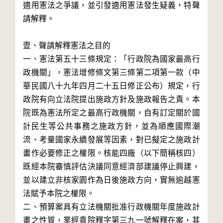
適用憲法之爭議，並引發適用憲法發生疑義，特聲
請解釋。

壹、聲請解釋憲法之目的

一、憲法第五十三條規定：「行政院為國家最高行
政機關」，憲法增修條文第三條第二項第一款（中
華民國八十九年四月二十五日修正公布）規定，行
政院有向立法院提出施政方針及施政報告之責。本
院既為憲法所定之最高行政機關，自有訂定關於國
計民生等公共事務之施政方針，並為順應國際潮
流、考量國家永續發展等因素，對已擬定之施政計
畫作必要修正之權限。核能四廠（以下簡稱核四）
既經本院審慎評估決議同意經濟部建議停止興建，
並以建立非核家園作為日後施政方向，實無逾越憲
法賦予本院之權限。

二、預算案具有立法機關批准行政機關年度施政計
畫之性質，業經貴院釋字第三九一號解釋在案，其