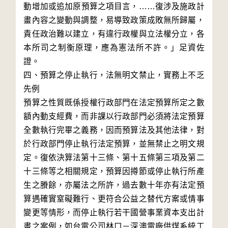
動增加或追加原預算之項目言，……復涉及施政計
畫內容之變動與調整，易導致政策成敗無所歸屬，
責任政治難以建立，有違行政權與立法權分立，各
本所司之制衡原理，應為憲法所不許。」足資佐
證。

四、預算之停止執行，法無明文禁止，實務上不乏
先例

預算之性質既係授權行政部門在法定預算所定之數
額內動支經費，而非課以行政部門必須將法定預算
全數執行完畢之義務，因而預算法及其他法律，對
於行政部門停止執行法定預算，並無禁止之明文規
定。復依決算法第十三條、第十五條第三項及第二
十三條等之相關規定，預算因撙節或停止執行所產
生之賸餘，亦屬法之所許，過去數十年亦有法定預
算遇確實窒礙難行、更符合公益之替代方案或情事
變更等情形，而停止執行若干國營事業資本支出計
畫之案例，如台電公司林口－深澳電廠供煤系統工