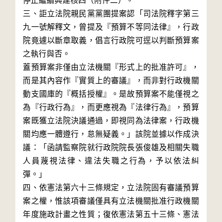
停止繼續興建核四（附件二）。

三、詎立法院親民黨黨團提案認「司法院釋字第三
九一號解釋文，曾提及『預算不等同法律』，行政
院竟遽以斷章取義，倡言行政院可逕以判斷預算案
之執行與否。

蓋預算案非僅由立法機關『形式上的批准許可』，
而是其內容作『實質上的審議』，而非對行政機關
動支國庫的『概括授權』。是故預算案不能僅視之
為『行政行為』，而更應視為『法律行為』，預算
案既獲立法院決議通過，即視同為法律案，行政機
關均應一體遵行，怠無疑義。」該院並據以作成決
議：「函請監察院就行政院院長張俊雄及相關失職
人員蔑視法律、違法失職之行為，予以依法糾
彈。」

四、依憲法第六十三條規定，立法院固有審議預算
案之權，惟該項審議僅具有立法機關批准行政機關
年度施政計畫之性質；復依憲法第五十三條、憲法