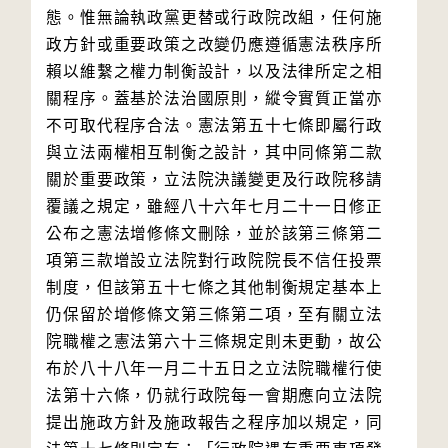
態。惟無論執政黨更替或行政院改組，任何施
政方針或重要政策之改變仍應遵循憲法秩序所
賴以維繫之權力制衡設計，以及法律所定之相
關程序。蓋基於法治國原則，縱令實質正當亦
不可取代程序合法。憲法第五十七條即屬行政
與立法兩權相互制衡之設計，其中同條第二款
關於重要政策，立法院決議變更及行政院移請
覆議之規定，雖經八十六年七月二十一日修正
公布之憲法增修條文刪除，並於該第三條第二
項第三款增設立法院對行政院院長不信任投票
制度，但該第五十七條之其他制衡規定基本上
仍保留於增修條文第三條第二項，至有關立法
院職權之憲法第六十三條規定則未更動，故公
布於八十八年一月二十五日之立法院職權行使
法第十六條，仍就行政院每一會期應向立法院
提出施政方針及施政報告之程序加以規定，同