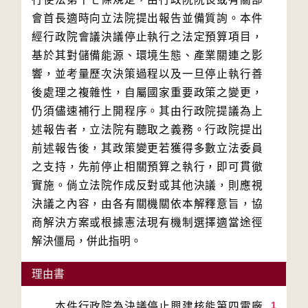
會首長適時向立法院提出報告並備質詢。本件
經行政院會議決議停止執行之法定預算項目，
基於其對儲備能源、環境生態、產業關連之影
響，並考量歷次決策過程以及一旦停止執行善
後處理之複雜性，自屬國家重要政策之變更，
仍須儘速補行上開程序。其由行政院提議為上
述報告者，立法院有聽取之義務。行政院提出
前述報告後，其政策變更若獲得多數立法委員
之支持，先前停止相關預算之執行，即可貫徹
實施。倘立法院作成反對或其他決議，則應視
決議之內容，由各有關機關依本解釋意旨，協
商解決方案或根據憲法現有機制選擇適當途徑
解決僵局，併此指明。
理由書
1
　　本件行政院為決議停止興建核能第四電廠