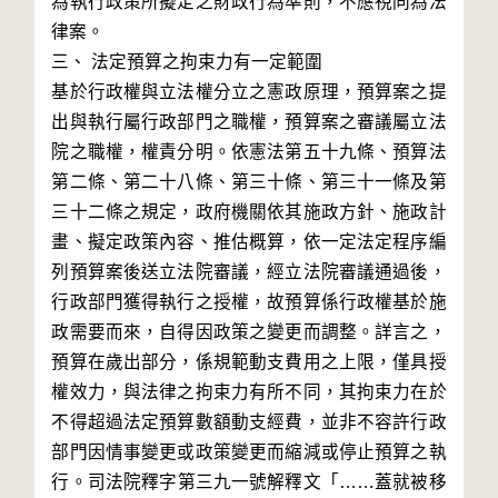
為執行政策所擬定之財政行為準則，不應視同為法
律案。

三、 法定預算之拘束力有一定範圍

基於行政權與立法權分立之憲政原理，預算案之提
出與執行屬行政部門之職權，預算案之審議屬立法
院之職權，權責分明。依憲法第五十九條、預算法
第二條、第二十八條、第三十條、第三十一條及第
三十二條之規定，政府機關依其施政方針、施政計
畫、擬定政策內容、推估概算，依一定法定程序編
列預算案後送立法院審議，經立法院審議通過後，
行政部門獲得執行之授權，故預算係行政權基於施
政需要而來，自得因政策之變更而調整。詳言之，
預算在歲出部分，係規範動支費用之上限，僅具授
權效力，與法律之拘束力有所不同，其拘束力在於
不得超過法定預算數額動支經費，並非不容許行政
部門因情事變更或政策變更而縮減或停止預算之執
行。司法院釋字第三九一號解釋文「……蓋就被移