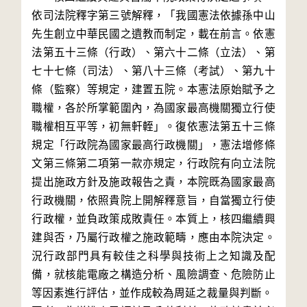
依司法院釋字第三號解釋，「我國憲法依據孫中山
先生創立中華民國之遺教而制定，載在前言。依憲
法第五十三條（行政）、第六十二條（立法）、第
七十七條（司法）、第八十三條（考試）、第九十
條（監察）等規定，建置五院。本憲法原始賦予之
職權，各於所掌範圍內，為國家最高機關獨立行使
職權相互平等，初無軒輊」。復依憲法第五十三條
規定「行政院為國家最高行政機關」，憲法增修條
文第三條第二項第一款亦規定，行政院有向立法院
提出施政方針及施政報告之責，本院既為國家最高
行政機關，依照貴院上開解釋意旨，自當獨立行使
行政權，並負政策成敗責任。本質上，核四繼續興
建與否，乃屬行政權之施政範疇，應由本院決定。
況行政部門具有較佳之科學與技術上之知識及配
備，就核能電廠之構造分析、風險調查、危險防止
等因素進行評估，並作成較為周延之裁量與判斷。
