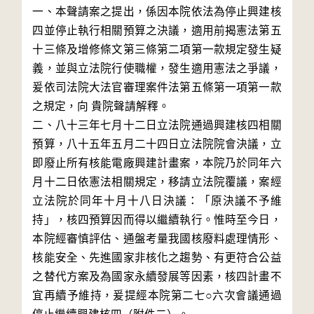
一、本聲請案之提出，係因本院依法為停止興建核
四並停止執行相關預算之決議，適用前揭憲法第五
十三條及增修條文第三條第二項第一款規定發生疑
義，並與立法院行使職權，發生適用憲法之爭議，
爰依司法院大法官審理案件法第五條第一項第一款
之規定，向 貴院聲請解釋。

二、八十三年七月十二日立法院通過興建核四相關
預算，八十五年五月二十四日立法院院會決議，立
即廢止所有核能電廠興建計畫案，本院乃於同年六
月十二日依憲法相關規定，移請立法院覆議，案經
立法院於同年十月十八日決議：「原決議不予維
持」，核四預算因而得以繼續執行。惟時至今日，
本院經審慎評估、通盤考量我國核廢料處理情形、
核能安全、先進國家非核化之趨勢、有更符合公益
之替代方案及為國家永續發展等因素，核四計畫不
宜再續予維持，爰提經本院第二七○六次會議通過