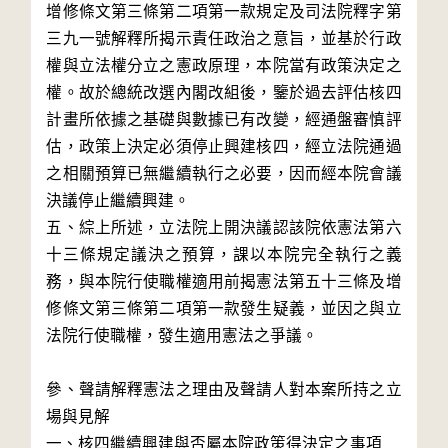
增修條文第三條第二項第一款規定及司法院釋字第
三九一號解釋所揭示責任政治之意旨，並基於行政
權與立法權分立之憲政原理，本院當有政策決定之
權。故於總統改選內閣改組後，鑒於過去評估核四
計畫所依據之基礎與數據已有改變，經通盤審慎評
估，政策上決定必須停止興建核四，經立法院通過
之相關預算已無繼續執行之必要，因而經本院會議
決議停止繼續興建。

五、綜上所述，立法院上開決議認該院依憲法第六
十三條規定議決之預算，課以本院完全執行之義
務，與本院行使職權適用前揭憲法第五十三條及增
修條文第三條第二項第一款發生疑義，並因之與立
法院行使職權，發生適用憲法之爭議。

參、聲請解釋憲法之理由及聲請人對本案所持之立
場與見解

一、核四繼續興建與否屬本院政策得決定之事項
