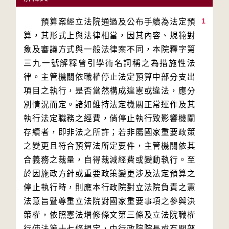
1
　　預算案經立法院通過及公布手續為法定預
算，其形式上與法律相當，因其內容、規範對
象及審議方式與一般法律案不同，本院釋字第
三九一號解釋曾引學術名詞稱之為措施性法
律。主管機關依職權停止法定預算中部分支出
項目之執行，是否當然構成違憲或違法，應分
別情況而定。諸如維持法定機關正常運作及其
執行法定職務之經費，倘停止執行致影響機關
存續者，即非法之所許；若非屬國家重要政策
之變更且符合預算法所定要件，主管機關依其
合義務之裁量，自得裁減經費或變動執行。至
於因施政方針或重要政策變更涉及法定預算之
停止執行時，則應本行政院對立法院負責之憲
法意旨暨尊重立法院對國家重要事項之參與決
策權，依照憲法增修條文第三條及立法院職權
行使法第十七條規定，由行政院院長或有關部