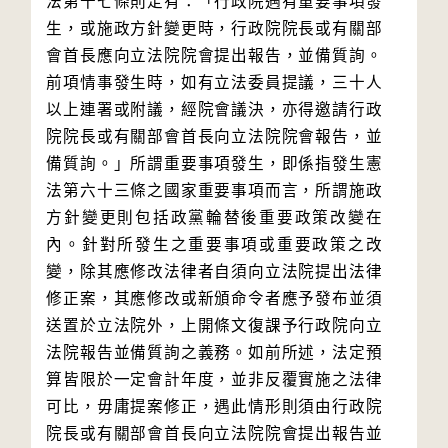
法第十七條則定有：「行政院遇有重要事項發
生，或施政方針變更時，行政院院長或有關部
會首長應向立法院院會提出報告，並備質詢。
前項情事發生時，如有立法委員提議，三十人
以上連署或附議，經院會議決，亦得邀請行政
院院長或有關部會首長向立法院院會報告，並
備質詢。」所謂重要事項發生，即係指發生憲
法第六十三條之國家重要事項而言，所謂施政
方針變更則包括政黨輪替後重要政策改變在
內。針對所發生之重要事項或重要政策之改
變，除其應修改法律者自須向立法院提出法律
修正案，其應修改或新頒命令者應予發布並須
送置於立法院外，上開條文復課予行政院向立
法院報告並備質詢之義務。如前所述，法定預
算皆限於一定會計年度，並非反覆實施之法律
可比，毋庸提案修正，遇此情形則須由行政院
院長或有關部會首長向立法院院會提出報告並