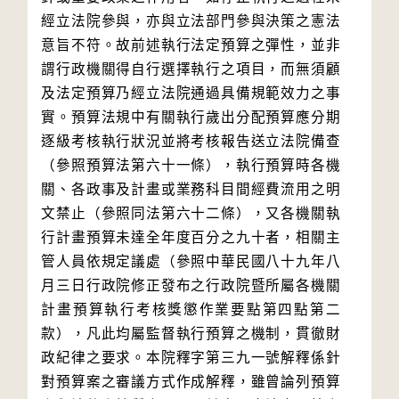
經立法院參與，亦與立法部門參與決策之憲法
意旨不符。故前述執行法定預算之彈性，並非
謂行政機關得自行選擇執行之項目，而無須顧
及法定預算乃經立法院通過具備規範效力之事
實。預算法規中有關執行歲出分配預算應分期
逐級考核執行狀況並將考核報告送立法院備查
（參照預算法第六十一條），執行預算時各機
關、各政事及計畫或業務科目間經費流用之明
文禁止（參照同法第六十二條），又各機關執
行計畫預算未達全年度百分之九十者，相關主
管人員依規定議處（參照中華民國八十九年八
月三日行政院修正發布之行政院暨所屬各機關
計畫預算執行考核獎懲作業要點第四點第二
款），凡此均屬監督執行預算之機制，貫徹財
政紀律之要求。本院釋字第三九一號解釋係針
對預算案之審議方式作成解釋，雖曾論列預算