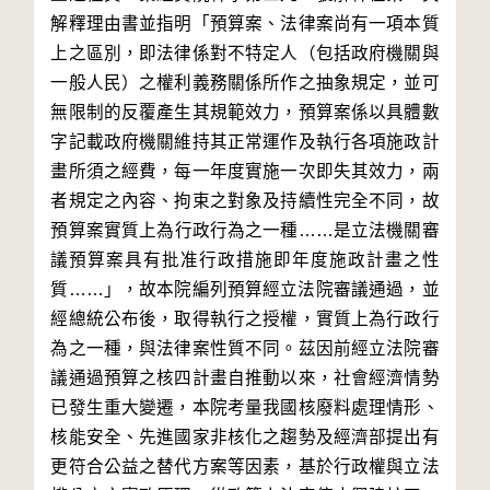
解釋理由書並指明「預算案、法律案尚有一項本質
上之區別，即法律係對不特定人（包括政府機關與
一般人民）之權利義務關係所作之抽象規定，並可
無限制的反覆產生其規範效力，預算案係以具體數
字記載政府機關維持其正常運作及執行各項施政計
畫所須之經費，每一年度實施一次即失其效力，兩
者規定之內容、拘束之對象及持續性完全不同，故
預算案實質上為行政行為之一種……是立法機關審
議預算案具有批准行政措施即年度施政計畫之性
質……」，故本院編列預算經立法院審議通過，並
經總統公布後，取得執行之授權，實質上為行政行
為之一種，與法律案性質不同。茲因前經立法院審
議通過預算之核四計畫自推動以來，社會經濟情勢
已發生重大變遷，本院考量我國核廢料處理情形、
核能安全、先進國家非核化之趨勢及經濟部提出有
更符合公益之替代方案等因素，基於行政權與立法