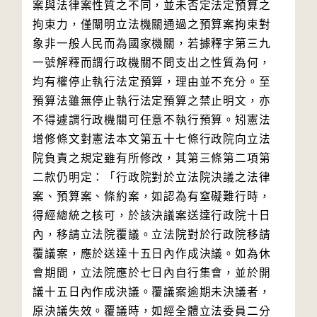
案與法律案性質之不同，並未否定法定預算之
拘束力，僅闡明立法機關通過之預算案拘束對
象非一般人民而為國家機關，若據釋字第三九
一號解釋而謂行政機關不問支出之性質為何，
均有權停止執行法定預算，理由並不充分。至
預算法雖無停止執行法定預算之禁止明文，亦
不得遽謂行政機關可任意不執行預算。矧憲法
增修條文對憲法本文第五十七條行政院向立法
院負責之規定雖有所修改，其第三條第二項第
二款仍明定：「行政院對於立法院決議之法律
案、預算案、條約案，如認為有窒礙難行時，
得經總統之核可，於該決議案送達行政院十日
內，移請立法院覆議。立法院對於行政院移請
覆議案，應於送達十五日內作成決議。如為休
會期間，立法院應於七日內自行集會，並於開
議十五日內作成決議。覆議案逾期未決議者，
原決議失效。覆議時，如經全體立法委員二分