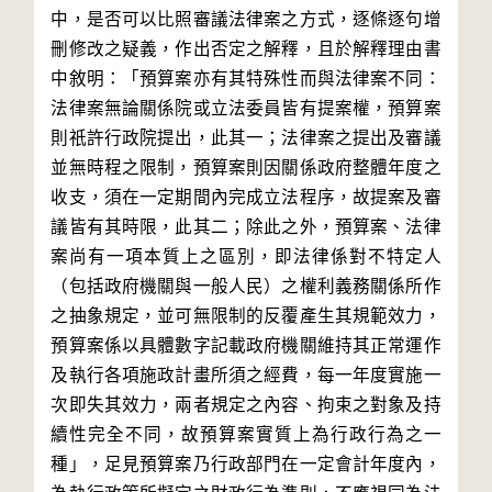
中，是否可以比照審議法律案之方式，逐條逐句增
刪修改之疑義，作出否定之解釋，且於解釋理由書
中敘明：「預算案亦有其特殊性而與法律案不同：
法律案無論關係院或立法委員皆有提案權，預算案
則祇許行政院提出，此其一；法律案之提出及審議
並無時程之限制，預算案則因關係政府整體年度之
收支，須在一定期間內完成立法程序，故提案及審
議皆有其時限，此其二；除此之外，預算案、法律
案尚有一項本質上之區別，即法律係對不特定人
（包括政府機關與一般人民）之權利義務關係所作
之抽象規定，並可無限制的反覆產生其規範效力，
預算案係以具體數字記載政府機關維持其正常運作
及執行各項施政計畫所須之經費，每一年度實施一
次即失其效力，兩者規定之內容、拘束之對象及持
續性完全不同，故預算案實質上為行政行為之一
種」，足見預算案乃行政部門在一定會計年度內，