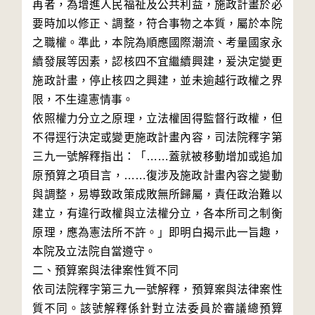
再者，為增進人民福祉及公共利益，施政計畫於必
要時加以修正、調整，符合事物之本質，屬於本院
之職權。準此，本院為順應國際潮流、考量國家永
續發展等因素，認核四不宜繼續興建，爰決定變更
施政計畫，停止核四之興建，並未逾越行政權之界
限，不生違憲情事。

依照權力分立之原理，立法權固得監督行政權，但
不得逕行決定或變更施政計畫內容，司法院釋字第
三九一號解釋指出：「……蓋就被移動增加或追加
原預算之項目言，……復涉及施政計畫內容之變動
與調整，易導致政策成敗無所歸屬，責任政治難以
建立，有違行政權與立法權分立，各本所司之制衡
原理，應為憲法所不許。」即明白揭示此一旨趣，
本院及立法院自當遵守。

二、預算案與法律案性質不同

依司法院釋字第三九一號解釋，預算案與法律案性
質不同。該號解釋係針對立法委員於審議總預算