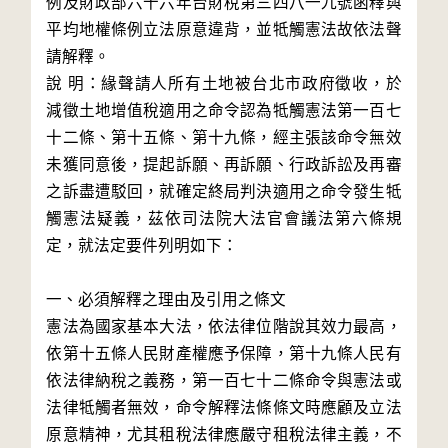
例及財政部六十六年台財稅第三四八一九號函釋與
平均地權條例立法原意違背，並牴觸憲法故依法聲
請解釋。

說 明：緣聲請人所有土地被台北市政府徵收，於
減徵土地增值稅適用之命令認為牴觸憲法第一百七
十二條、第十五條、第十九條，經主張該命令無效
未獲同意後，提起訴願、再訴願、行政訴訟及再審
之訴盡遭駁回，就確定終局判決適用之命令發生牴
觸憲法疑義，茲依司法院大法官會議法第六條規
定，就法定要件列明如下：

一、必須解釋之理由及引用之條文

憲法為國家基本大法，依法律位階說其效力最高，
依第十五條人民財產權應予保障，第十九條人民有
依法律納稅之義務，第一百七十二條命令與憲法或
法律牴觸者無效，命令解釋法條條文時應顧及立法
原意精神，尤其租稅法律應嚴守租稅法律主義，不