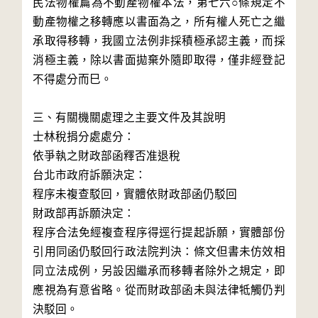
民法物權篇為不動產物權本法，第七六○條規定不
動產物權之移轉應以書面為之，所有權人死亡之繼
承取得移轉，我國立法例非採積極承認主義，而採
消極主義，除以書面拋棄外隨即取得，僅非經登記
不得處分而巳。

三、有關機關處理之主要文件及其說明

士林稅捐分處處分：

依爭執之財政部函釋否准退稅

台北市政府訴願決定：

程序未複查駁回，實體依財政部函仍駁回

財政部再訴願決定：

程序合法免經複查程序得逕行提起訴願，實體部份
引用同函仍駁回行政法院判決：條文但書未仿效相
同立法成例，另設因繼承而移轉者除外之規定，即
應視為有意省略。從而財政部函未與法律牴觸仍判
決駁回。
