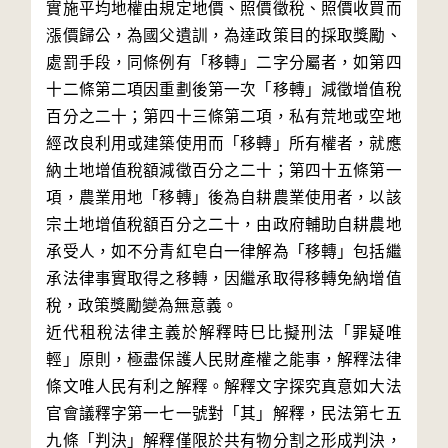
實施平均地權由規定地價、照價徵稅、照價收買而
漲價歸公，為國父遺訓，為達政策目的採取獎勵、
處罰手段，同條例有「移轉」二字分屬者，如第四
十二條第二項因重劃後第一次「移轉」減徵增值稅
百分之二十；第四十三條第二項，私有荒地或空地
經改良利用或建築使用而「移轉」所有權者，就應
納土地增值稅額減徵百分之二十；第四十五條第一
項，農業用地「移轉」後為自耕農業使用者，以該
宗土地增值稅額百分之二十，由政府輔助自耕農地
承受人，如不分青紅皂白一律解為「移轉」包括繼
承法律事實取得之移轉，因繼承取得移轉免納增值
稅，政策獎勵變為無意義。

近代租稅法律主義於解釋時巳比擬刑法「罪疑唯
輕」原則，極盡保護人民財產權之能事，解釋法律
條文唯人民有利之解釋。解釋文字探究真意如大法
官會議釋字第一七一號對「其」解釋，民法第七五
九條「判決」解釋僅限於共有物分割之形成判決，