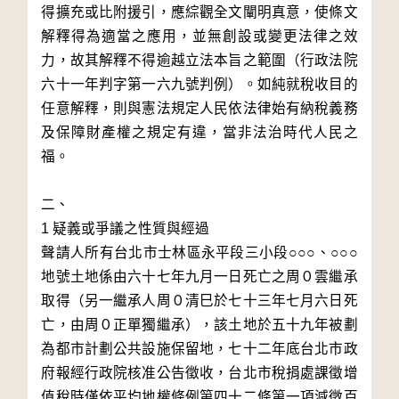
得擴充或比附援引，應綜觀全文闡明真意，使條文
解釋得為適當之應用，並無創設或變更法律之效
力，故其解釋不得逾越立法本旨之範圍（行政法院
六十一年判字第一六九號判例）。如純就稅收目的
任意解釋，則與憲法規定人民依法律始有納稅義務
及保障財產權之規定有違，當非法治時代人民之
福。

二、

1 疑義或爭議之性質與經過

聲請人所有台北市士林區永平段三小段○○○、○○○
地號土地係由六十七年九月一日死亡之周０雲繼承
取得（另一繼承人周０清巳於七十三年七月六日死
亡，由周０正單獨繼承），該土地於五十九年被劃
為都市計劃公共設施保留地，七十二年底台北市政
府報經行政院核准公告徵收，台北市稅捐處課徵增
值稅時僅依平均地權條例第四十二條第一項減徵百