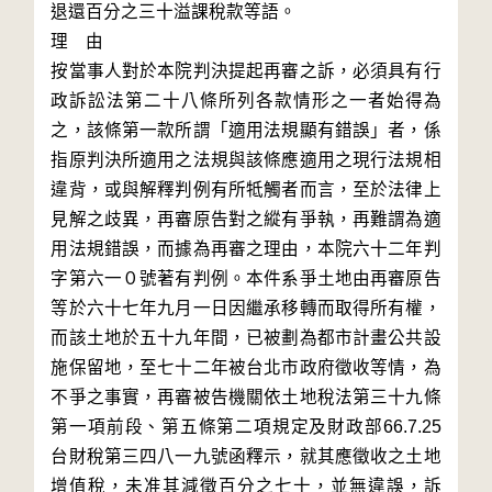
退還百分之三十溢課稅款等語。

理	由 

按當事人對於本院判決提起再審之訴，必須具有行
政訴訟法第二十八條所列各款情形之一者始得為
之，該條第一款所謂「適用法規顯有錯誤」者，係
指原判決所適用之法規與該條應適用之現行法規相
違背，或與解釋判例有所牴觸者而言，至於法律上
見解之歧異，再審原告對之縱有爭執，再難謂為適
用法規錯誤，而據為再審之理由，本院六十二年判
字第六一０號著有判例。本件系爭土地由再審原告
等於六十七年九月一日因繼承移轉而取得所有權，
而該土地於五十九年間，已被劃為都市計畫公共設
施保留地，至七十二年被台北市政府徵收等情，為
不爭之事實，再審被告機關依土地稅法第三十九條
第一項前段、第五條第二項規定及財政部66.7.25	
台財稅第三四八一九號函釋示，就其應徵收之土地
增值稅，未准其減徵百分之七十，並無違誤，訴