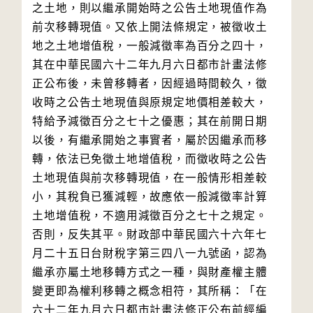
之土地，則以繼承開始時之公告土地現值作為
前次移轉現值。又依上開法條規定，被徵收土
地之土地增值稅，一般減徵率為百分之四十，
其在中華民國六十二年九月六日都市計畫法修
正公布後，未曾移轉者，因經過時間較久，徵
收時之公告土地現值與原規定地價相差較大，
特給予減徵百分之七十之優惠；其在前開日期
以後，有繼承開始之事實者，屬於因繼承而移
轉，依法已免徵土地增值稅，而徵收時之公告
土地現值與前次移轉現值，在一般情形相差較
小，其稅負已獲減輕，故應依一般減徵率計算
土地增值稅，不適用減徵百分之七十之規定。
否則，反失其平。財政部中華民國六十六年七
月二十五日台財稅字第三四八一九號函，認為
繼承亦屬土地移轉方式之一種，與財產權主體
變更即為權利移轉之概念相符，其所稱：「在
六十二年九月六日都市計畫法修正公布前經編