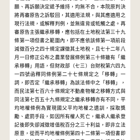
願、再訴願決定遞予維持，均無不合，本院原判決
將再審原告之訴駁回，其適用法規，與其應適用之
現行法規，或解釋判例，並無違背或牴觸之處。再
審原告主張繼承移轉，應包括在土地稅法第三十九
條第一項但書之範圍內，即不應依該條第一項前段
減徵百分之四十規定課徵其土地稅，且七十二年八
月一日修正公布之農業發展條例第三十條雖有「繼
承移轉」用語，但財政部（七三）台財稅第六四九
一四號函釋同條例第二十七條規定之「移轉」一
詞，即否定「繼承移轉」為該法條中之「移轉」，
而民法第七百六十條規定不動產物權之移轉方式與
同法第七百五十九條規定之繼承移轉亦有不同，平
均地權條例為實現國父平均地權之遺訓，採取獎
勵、處罰手段，如因所有權人死亡，繼承人繼承登
記後即失卻減徵增值稅百分之三十利益，即非立法
原意，從而平均地權條例第四十二條第一項但書即