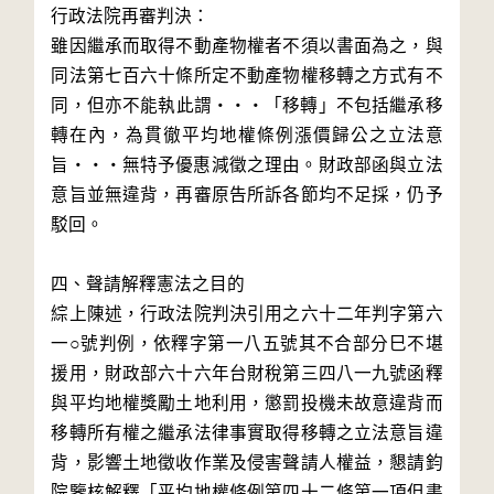
行政法院再審判決：

雖因繼承而取得不動產物權者不須以書面為之，與
同法第七百六十條所定不動產物權移轉之方式有不
同，但亦不能執此謂‧‧‧「移轉」不包括繼承移
轉在內，為貫徹平均地權條例漲價歸公之立法意
旨‧‧‧無特予優惠減徵之理由。財政部函與立法
意旨並無違背，再審原告所訴各節均不足採，仍予
駁回。

四、聲請解釋憲法之目的

綜上陳述，行政法院判決引用之六十二年判字第六
一○號判例，依釋字第一八五號其不合部分巳不堪
援用，財政部六十六年台財稅第三四八一九號函釋
與平均地權獎勵土地利用，懲罰投機未故意違背而
移轉所有權之繼承法律事實取得移轉之立法意旨違
背，影響土地徵收作業及侵害聲請人權益，懇請鈞
院鑒核解釋「平均地權條例第四十二條第一項但書