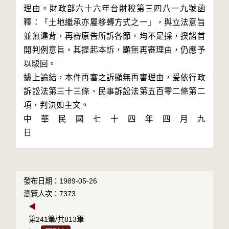
理由。財政部六十六年台財稅第三四八一九號函
釋：「土地繼承亦屬移轉方式之一」，與立法意旨
並無違背，再審原告所訴各節，均不足採，揆諸首
開判例意旨，其提起本訴，顯無再審理由，仍應予
以駁回。

據上論結，本件再審之訴顯無再審理由，爰依行政
訴訟法第三十三條、民事訴訟法第五百零二條第二
項，判決如主文。

中	華	民	國	七	十	四	年	四	月	九	
發布日期：1989-05-26
瀏覽人次：7373
◀
第241筆/共813筆