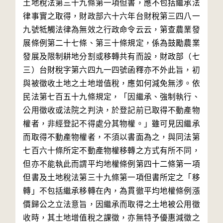
土地稅法第三十九條第一項但書，應不包括繼承法
律事實之取得，財政部六十六年台財稅第三四八一
九號牴觸法律為無效之行政命令云云，第查農業發
展條例第二十七條、第三十條規定，係為鼓勵農業
發展及限制耕地分割或移轉共有而設，財政部（七
三）台財稅字第六四九一四號函釋亦不外此旨，初
與被徵收土地之土地增值稅，應如何減免無涉。依
民法第七百五十九條規定，「因繼承、強制執行、
公用徵收或法院之判決，於登記前已取得不動產物
權者，非經登記不得處分其物權。」雖可見因繼承
而取得不動產物權者，不須以書面為之，與同法第
七百六十條所定不動產物權移轉之方式有所不同，
但亦不能執此而謂平均地權條例第四十二條第一項
但書及土地稅法第三十九條第一項但書所定之「移
轉」不包括繼承移轉在內，為貫徹平均地權條例漲
價歸公之立法意旨，因繼承而取得之土地被公用徵
收時，其土地增值稅之課徵，亦無特予優惠減徵之