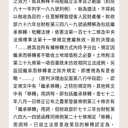
之效力，故其解釋不得逾越立法本旨之範圍（鈞院
六十一年判字一六九號判例），始為適法，不得純
以稅收為目的，任意解釋致侵害人民財產權。財政
部六十六年台財稅第三四八一九號函釋解為包括繼
承移轉，牴觸法律，依憲法第一百七十二條及中央
法規標準法第十一條規定應屬無效。原判決理由
「……將其自所有權移轉方式內特予分出，規定因
繼承而移轉者不徵收土地增值稅之必要。土地稅法
第三十九條第一項但書既未仿效相同立法成例，另
設因繼承而移轉者之除外規定，即應視為有意省
略。……」（原判決理由反面第八行中段起），認
定條文中有「繼承移轉」之特別規定時，其他條文
中有「移轉」用詞時，即包括繼承移轉。查七十二
年八月一日修正公布之農業發展條例第三十條亦有
「繼承移轉」用詞，但財政部於七十三年台財稅第
六四九一四號函釋同條例第二十七條規定「移轉」
用詞時，已就立法原意政策目的解釋認定為，