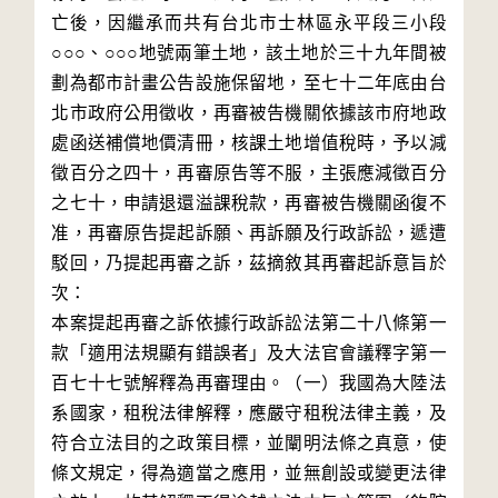
亡後，因繼承而共有台北市士林區永平段三小段
○○○、○○○地號兩筆土地，該土地於三十九年間被
劃為都市計畫公告設施保留地，至七十二年底由台
北市政府公用徵收，再審被告機關依據該市府地政
處函送補償地價清冊，核課土地增值稅時，予以減
徵百分之四十，再審原告等不服，主張應減徵百分
之七十，申請退還溢課稅款，再審被告機關函復不
准，再審原告提起訴願、再訴願及行政訴訟，遞遭
駁回，乃提起再審之訴，茲摘敘其再審起訴意旨於
次：

本案提起再審之訴依據行政訴訟法第二十八條第一
款「適用法規顯有錯誤者」及大法官會議釋字第一
百七十七號解釋為再審理由。（一）我國為大陸法
系國家，租稅法律解釋，應嚴守租稅法律主義，及
符合立法目的之政策目標，並闡明法條之真意，使
條文規定，得為適當之應用，並無創設或變更法律