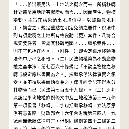
「……係沿襲民法、土地法之概念而來，所稱移轉
針對農業用地所有權變動而言……因而產生之物權
變動。主旨在藉免納土地增值稅，以鼓勵農地利
用，換言之，規定重點在明定免納之要件，稅法中
列有須繳稅之土地所有權變動（更）案件，凡符合
規定要件者，皆屬其移轉範圍。……繼承案件……
則不宜包括在內。」（附件一）即否定繼承移轉為
法條中所稱之移轉。（二）民法物權篇為不動產物
權之基本法，第七百六十條規定「不動產物權之移
轉或設定應以書面為之。」按繼承係法律事實之承
受，並不須以書面始得為之，僅非經登記不得處分
其物權而已（民法第七百五十九條）。（三）原判
決認定平均地權條例條文中及土地稅法第三十九條
第一項但書「移轉」二字包括繼承移轉，立法原意
係有意省略，財政部六十六年台財稅第三四八一九
號函無牴觸法律可言，但對同條例第四十二條第二
項、第四十三條第二項、第四十三條第一項，即土