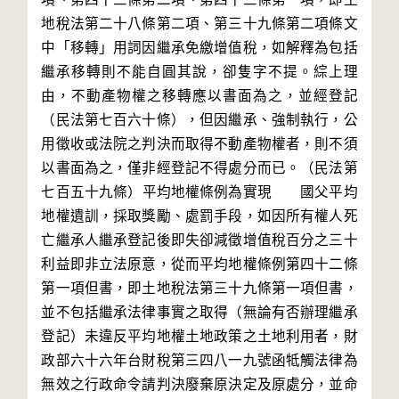
地稅法第二十八條第二項、第三十九條第二項條文
中「移轉」用詞因繼承免繳增值稅，如解釋為包括
繼承移轉則不能自圓其說，卻隻字不提。綜上理
由，不動產物權之移轉應以書面為之，並經登記
（民法第七百六十條），但因繼承、強制執行，公
用徵收或法院之判決而取得不動產物權者，則不須
以書面為之，僅非經登記不得處分而已。（民法第
七百五十九條）平均地權條例為實現	國父平均
地權遺訓，採取獎勵、處罰手段，如因所有權人死
亡繼承人繼承登記後即失卻減徵增值稅百分之三十
利益即非立法原意，從而平均地權條例第四十二條
第一項但書，即土地稅法第三十九條第一項但書，
並不包括繼承法律事實之取得（無論有否辦理繼承
登記）未違反平均地權土地政策之土地利用者，財
政部六十六年台財稅第三四八一九號函牴觸法律為
無效之行政命令請判決廢棄原決定及原處分，並命