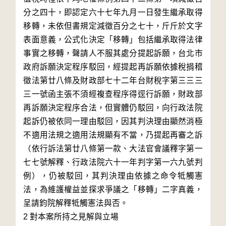
分之四十，即認定六十七年九月一日發生繼承取得
移轉，未依但書規定減徵百分之七十，斤斤於文字
表面意義，公式化決定「移轉」包括繼承取得法律
事實之移轉，聲請人不服其處分提起訴願，台北市
政府訴願決定程序駁回，經提起再訴願依據稅捐稽
徵法第廿八條及財政部七十二年台財稅字第三三三
三一號函主張不須經複查程序得逕行訴願，財政部
再訴願決定程序合法，但實體仍駁回，向行政法院
起訴仍被依同一理由駁回，因其判決理由顯然消極
不適用法規之適用法規顯有不當，乃提起再審之訴
（依行訴法第廿八條第一款、大法官會議釋字第一
七七號解釋、行政法院六十一年判字第一六九號判
例），仍被駁回，其判決理由依據之命令牴觸憲
法，為維護權益並探求爭議之「移轉」二字真義，
呈請鈞院解釋牴觸憲法與否。

2 對本案所持之見解與立場
