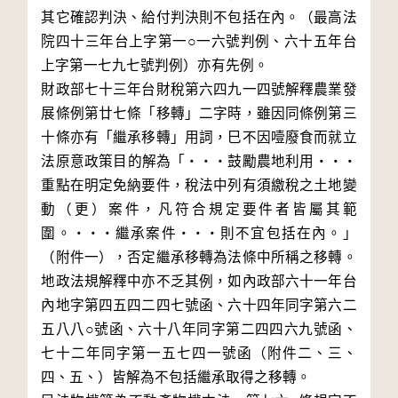
其它確認判決、給付判決則不包括在內。（最高法
院四十三年台上字第一○一六號判例、六十五年台
上字第一七九七號判例）亦有先例。

財政部七十三年台財稅第六四九一四號解釋農業發
展條例第廿七條「移轉」二字時，雖因同條例第三
十條亦有「繼承移轉」用詞，巳不因噎廢食而就立
法原意政策目的解為「‧‧‧鼓勵農地利用‧‧‧
重點在明定免納要件，稅法中列有須繳稅之土地變
動（更）案件，凡符合規定要件者皆屬其範
圍。‧‧‧繼承案件‧‧‧則不宜包括在內。」
（附件一），否定繼承移轉為法條中所稱之移轉。
地政法規解釋中亦不乏其例，如內政部六十一年台
內地字第四五四二四七號函、六十四年同字第六二
五八八○號函、六十八年同字第二四四六九號函、
七十二年同字第一五七四一號函（附件二、三、
四、五、）皆解為不包括繼承取得之移轉。
