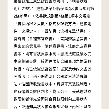
授權訂定之憲法訴訟書狀規則（下稱書狀規
則）之規定（憲訴法第14條第3項及書狀規則第
2條參照）。依書狀規則第4條第1項本文規定：
「書狀內容之頁數、格式及記載方法，應依附
件一之規定。」，聲請書（含補充聲請書）、
答辯書（含補充答辯書）、言詞辯論意旨書、
專家諮詢意見書、陳述意見書、法庭之友意見
書等，均有書狀頁數限制。憲法法庭陸續收受
本案相關書狀，於辦理限制公開事項之適當遮
掩後，均已依憲法訴訟案件書狀及卷內文書公
開辦法（下稱公開辦法）公開於憲法法庭網
站。惟因所收受書狀中，有遵守頁數限制者，
也有逾越頁數限制者，為示公平，爰就逾越頁
數限制者僅先公開符合頁數限制內之書狀內
容，並通知具狀人依頁數規定修正內容，其餘