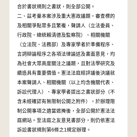
合於書狀規則之書狀，則全部公開。
二、茲考量本案涉及重大憲政議題，審查標的
及相關爭點眾多且繁複，聲請人（立法委員、
行政院、總統賴清德及監察院）、相關機關
（立法院、法務部）及專家學者於準備程序、
言詞辯論程序之各項法律論述及書面意見，均
為社會大眾高度關注之議題，且對法學研究及
續造具有重要價值。憲法法庭經評議後決議就
本案聲請人、相關機關（以上均含機關代表、
訴訟代理人）、專家學者提出之書狀部分（不
含未經確認有無限制公開之附件），於辦理限
制公開事項之適當遮掩後，全部公開於憲法法
庭網站。至法庭之友意見書部分，則仍依憲法
訴訟書狀規則第6條之1規定辦理。