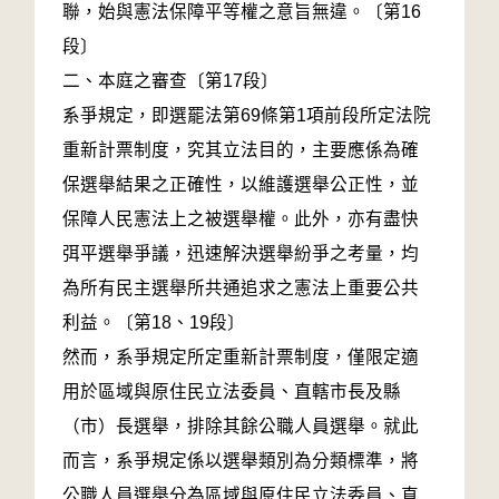
聯，始與憲法保障平等權之意旨無違。〔第16
段〕
二、本庭之審查〔第17段〕
系爭規定，即選罷法第69條第1項前段所定法院
重新計票制度，究其立法目的，主要應係為確
保選舉結果之正確性，以維護選舉公正性，並
保障人民憲法上之被選舉權。此外，亦有盡快
弭平選舉爭議，迅速解決選舉紛爭之考量，均
為所有民主選舉所共通追求之憲法上重要公共
利益。〔第18、19段〕
然而，系爭規定所定重新計票制度，僅限定適
用於區域與原住民立法委員、直轄市長及縣
（市）長選舉，排除其餘公職人員選舉。就此
而言，系爭規定係以選舉類別為分類標準，將
公職人員選舉分為區域與原住民立法委員、直