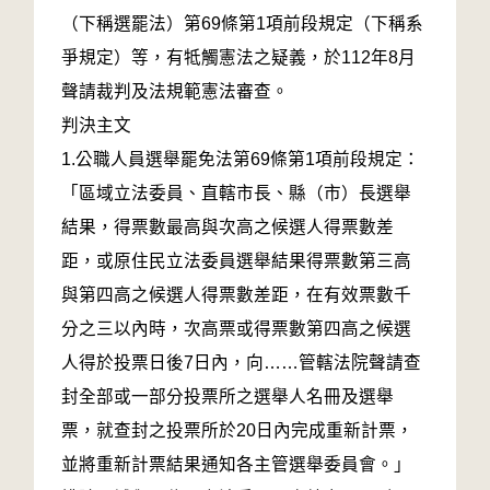
（下稱選罷法）第69條第1項前段規定（下稱系
爭規定）等，有牴觸憲法之疑義，於112年8月
聲請裁判及法規範憲法審查。
判決主文
1.公職人員選舉罷免法第69條第1項前段規定：
「區域立法委員、直轄市長、縣（市）長選舉
結果，得票數最高與次高之候選人得票數差
距，或原住民立法委員選舉結果得票數第三高
與第四高之候選人得票數差距，在有效票數千
分之三以內時，次高票或得票數第四高之候選
人得於投票日後7日內，向……管轄法院聲請查
封全部或一部分投票所之選舉人名冊及選舉
票，就查封之投票所於20日內完成重新計票，
並將重新計票結果通知各主管選舉委員會。」