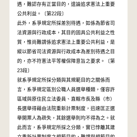
遇，難認存有正當目的，遑論追求憲法上重要
公共利益。〔第22段〕
此外，系爭規定所採差別待遇，如係為節省司
法資源與行政成本，其目的固具公共利益之性
質，惟尚難謂係追求憲法上重要公共利益，是
縱以節省司法資源與行政成本為差別待遇之目
的，亦不符憲法平等權保障意旨之要求。〔第
23段〕
就系爭規定所採分類與其規範目的之關係而
言，系爭規定區別公職人員選舉種類，僅容許
區域與原住民立法委員、直轄市長及縣（市）
長選舉得藉由法院重新計票制度，迅速匡正選
舉開票人為疏失，其餘選舉則均不得為之。就
此而言，系爭規定所採之分類，實已悖離其建
立重新計票制度之規範目的，難謂與規範目的