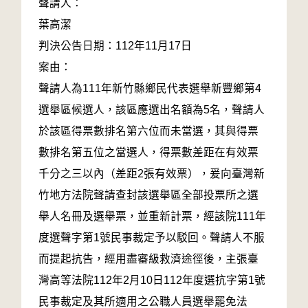
聲請人：
葉高潔
判決公告日期：112年11月17日
案由：
聲請人為111年新竹縣鄉民代表選舉新豐鄉第4
選舉區候選人，該區應選出名額為5名，聲請人
於該區得票數排名第六位而未當選，其與得票
數排名第五位之當選人，得票數差距在有效票
千分之三以內（差距2張有效票），爰向臺灣新
竹地方法院聲請查封該選舉區全部投票所之選
舉人名冊及選舉票，並重新計票，經該院111年
度選聲字第1號民事裁定予以駁回。聲請人不服
而提起抗告，經用盡審級救濟途徑後，主張臺
灣高等法院112年2月10日112年度選抗字第1號
民事裁定及其所適用之公職人員選舉罷免法