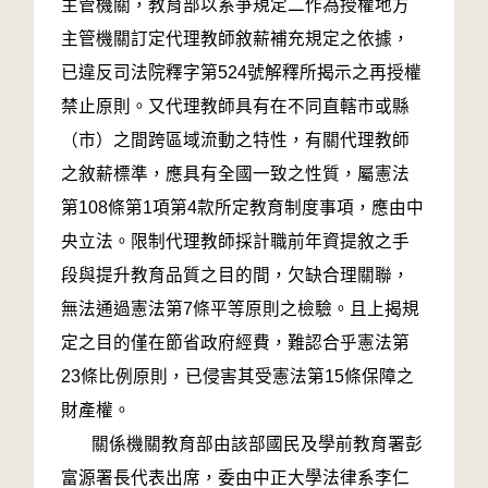
主管機關，教育部以系爭規定二作為授權地方
主管機關訂定代理教師敘薪補充規定之依據，
已違反司法院釋字第524號解釋所揭示之再授權
禁止原則。又代理教師具有在不同直轄市或縣
（市）之間跨區域流動之特性，有關代理教師
之敘薪標準，應具有全國一致之性質，屬憲法
第108條第1項第4款所定教育制度事項，應由中
央立法。限制代理教師採計職前年資提敘之手
段與提升教育品質之目的間，欠缺合理關聯，
無法通過憲法第7條平等原則之檢驗。且上揭規
定之目的僅在節省政府經費，難認合乎憲法第
23條比例原則，已侵害其受憲法第15條保障之
財產權。
關係機關教育部由該部國民及學前教育署彭
富源署長代表出席，委由中正大學法律系李仁