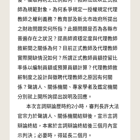
師為規範對象，為何系爭規定一授權規定代理
教師之權利義務？教育部及新北市政府所提出
之財政問題究何所指？此類問題是否為各縣市
普遍存在之狀況？提高師資穩定度與代理教師
敘薪間之關係為何？目前正式教師及代理教師
實際開缺情況如何？所謂正式教師員額控留比
率係以編制員額或預算員額計算？代理教師敘
薪制度之設計與徵聘代理教師之原因有何關
係？聲請人、關係機關、專家學者及鑑定機關
分別就上開所詢提出說明及回應。
本次言詞辯論歷時約2小時，審判長許大法
官宗力於聲請人、關係機關結辯後，宣示言詞
辯論終結，本案於言詞辯論終結後三個月內宣
示判決；必要時，得延長二個月。