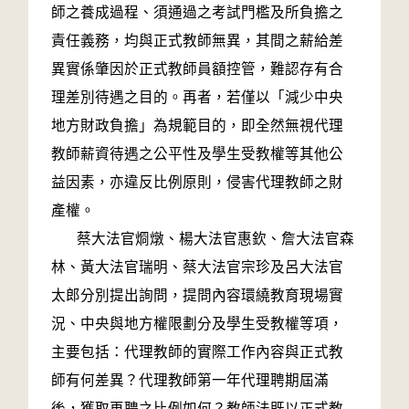
師之養成過程、須通過之考試門檻及所負擔之
責任義務，均與正式教師無異，其間之薪給差
異實係肇因於正式教師員額控管，難認存有合
理差別待遇之目的。再者，若僅以「減少中央
地方財政負擔」為規範目的，即全然無視代理
教師薪資待遇之公平性及學生受教權等其他公
益因素，亦違反比例原則，侵害代理教師之財
產權。
蔡大法官烱燉、楊大法官惠欽、詹大法官森
林、黃大法官瑞明、蔡大法官宗珍及呂大法官
太郎分別提出詢問，提問內容環繞教育現場實
況、中央與地方權限劃分及學生受教權等項，
主要包括：代理教師的實際工作內容與正式教
師有何差異？代理教師第一年代理聘期屆滿
後，獲取再聘之比例如何？教師法既以正式教