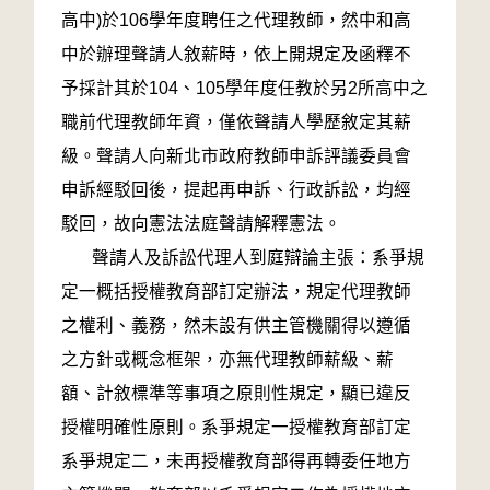
高中)於106學年度聘任之代理教師，然中和高
中於辦理聲請人敘薪時，依上開規定及函釋不
予採計其於104、105學年度任教於另2所高中之
職前代理教師年資，僅依聲請人學歷敘定其薪
級。聲請人向新北市政府教師申訴評議委員會
申訴經駁回後，提起再申訴、行政訴訟，均經
駁回，故向憲法法庭聲請解釋憲法。
聲請人及訴訟代理人到庭辯論主張：系爭規
定一概括授權教育部訂定辦法，規定代理教師
之權利、義務，然未設有供主管機關得以遵循
之方針或概念框架，亦無代理教師薪級、薪
額、計敘標準等事項之原則性規定，顯已違反
授權明確性原則。系爭規定一授權教育部訂定
系爭規定二，未再授權教育部得再轉委任地方