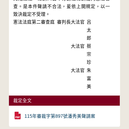
查。是本件聲請不合法，爰依上開規定，以一
致決裁定不受理。
憲法法庭第二審查庭 審判長
大法官
呂
太
郎
大法官
蔡
宗
珍
大法官
朱
富
美
裁定全文
115年審裁字第897號潘秀美聲請案