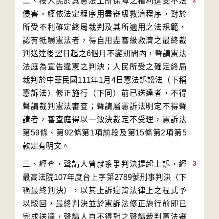
2
二、按人民於其憲法上所保障之權利遭受不法
侵害，經依法定程序用盡審級救濟程序，對於
所受不利確定終局裁判及其所適用之法規範，
認有牴觸憲法者，得自用盡審級救濟之最終裁
判送達後翌日起之6個月不變期間內，聲請憲法
法庭為宣告違憲之判決；人民所受之確定終局
裁判於中華民國111年1月4日憲法訴訟法（下稱
憲訴法）修正施行（下同）前已送達者，不得
聲請裁判憲法審查；聲請屬憲訴法明定不得聲
請者，審查庭得以一致決裁定不受理，憲訴法
第59條、第92條第1項前段及第15條第2項第5
3
三、經查，聲請人曾就系爭判決提起上訴，經
最高法院107年度台上字第2789號刑事判決（下
稱最終判決），以其上訴違背法律上之程式予
以駁回，最終判決並於憲訴法修正施行前即已
完成送達，聲請人自不得對之聲請裁判憲法審