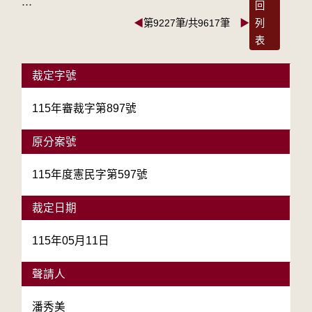
:::
回
◀
第9227筆/共9617筆
▶
列
表
裁定字號
115年審裁字第897號
原分案號
115年度憲民字第597號
裁定日期
115年05月11日
聲請人
潘秀美