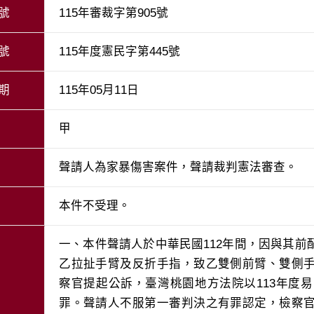
號
115年審裁字第905號
號
115年度憲民字第445號
期
115年05月11日
甲
聲請人為家暴傷害案件，聲請裁判憲法審查。
本件不受理。
一、本件聲請人於中華民國112年間，因與其
乙拉扯手臂及反折手指，致乙雙側前臂、雙側
察官提起公訴，臺灣桃園地方法院以113年度易
罪。聲請人不服第一審判決之有罪認定，檢察