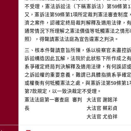
不受理，憲法訴訟法（下稱憲訴法）第59條第1
又，憲訴法第59條第1項所定裁判憲法審查制
濟之案件，認確定終局裁判解釋及適用法律，
通常情況下所理解之憲法價值等牴觸憲法之情形
三、核本件聲請意旨所陳，係以檢察官未盡控
訴訟構造因此瓦解，法院於此狀態下所作成之
系爭確定終局判決解釋及適用法律，有何誤認
之訴訟權的重要意義，難謂已具體指摘系爭確
或權衡有何牴觸憲法之處，與憲訴法第59條第1
憲法法庭第一審查庭 審判
大法官
謝銘洋
長
大法官
蔡彩貞
大法官
尤伯祥