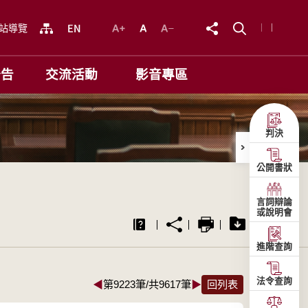
站導覽
公告
交流活動
影音專區
判決
公開書狀
言詞辯論
或說明會
進階查詢
法令查詢
◀
第9223筆/共9617筆
▶
回列表