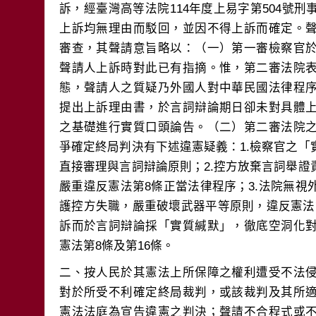
訴，經臺灣高等法院114年度上易字第504號
上訴均無理由而駁回，並因不得上訴而確定。
審查，其聲請意旨略以：（一）第一審檢察官
聲請人上訴時對此已有指摘。惟，第二審法院
態，聲請人之質疑乃外國人對中華民國法律程
提出上訴理由書，於言詞辯論期日卻未對具體
之基礎進行實質口頭論告。（二）第二審法院
爭確定終局判決有下述違憲疑義：1.檢察官之
直接審理與言詞辯論原則；2.控方放棄言詞舉
嚴重違反憲法第8條正當法律程序；3.法院無
護控方失職，嚴重破壞武器平等原則，違反憲法第
訴而於言詞辯論採「實質緘默」，徹底空洞化
二、按人民於其憲法上所保障之權利遭受不法
對於所受不利確定終局裁判，或該裁判及其所
憲法法庭為宣告違憲之判決；聲請不合程式或