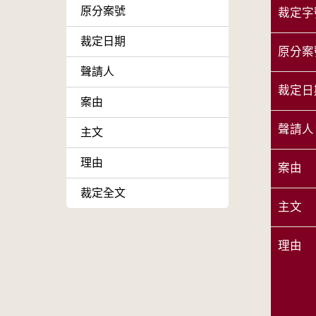
原分案號
裁定字
裁定日期
原分案
聲請人
裁定日
案由
聲請人
主文
理由
案由
裁定全文
主文
理由