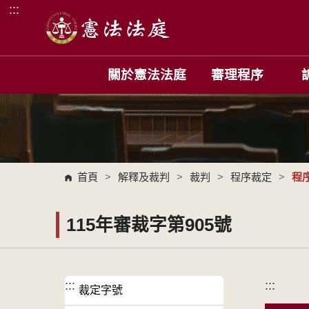
:::
跳到主要內容區塊
關於憲法法庭
審理程序
首頁
>
解釋及裁判
>
裁判
>
程序裁定
>
程
115年審裁字第905號
:::
:::
裁定字號