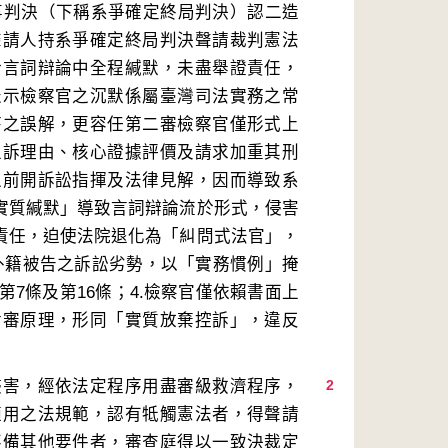
刑事判決（下稱系爭確定終局判決）認二造
聲請人持系爭確定終局判決聲請裁判憲法
於言詞辯論中全程緘默，未盡舉證責任，
表示檢察官之沉默係屬臺灣司法實務之常
序之誤解，更容任第二審檢察官僅形式上
上訴理由、核心證據評價及請求加重其刑
之前開訴訟指揮及法律見解，因而導致系
「實質緘默」導致言詞辯論流於形式，侵害
證責任，迫使法院退化為「糾問式法官」，
視外籍被告之訴訟劣勢，以「實務慣例」掩
7條及第16條；4.檢察官僅依賴書面上
對審原理，形同「實質放棄控訴」，違反
侵害，經依法定程序用盡審級救濟程序，
2
適用之法規範，認有牴觸憲法者，得聲請
不備其他要件者，審查庭得以一致決裁定