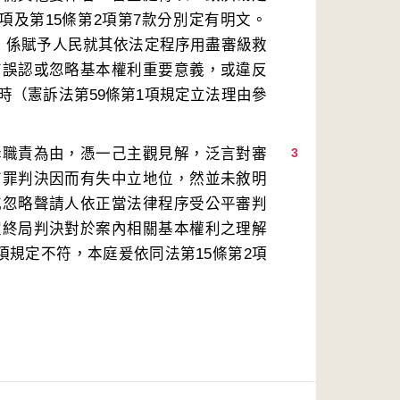
項及第15條第2項第7款分別定有明文。
度，係賦予人民就其依法定程序用盡審級救
有誤認或忽略基本權利重要意義，或違反
時（憲訴法第59條第1項規定立法理由參
訴職責為由，憑一己主觀見解，泛言對審
3
有罪判決因而有失中立地位，然並未敘明
或忽略聲請人依正當法律程序受公平審判
定終局判決對於案內相關基本權利之理解
項規定不符，本庭爰依同法第15條第2項