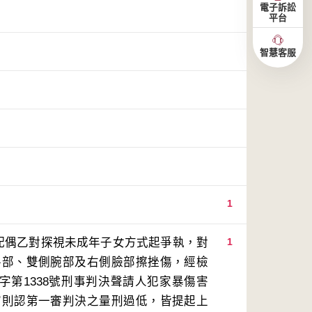
電子訴訟
平台
智慧客服
1
前配偶乙對探視未成年子女方式起爭執，對
1
手部、雙側腕部及右側臉部擦挫傷，經檢
字第1338號刑事判決聲請人犯家暴傷害
官則認第一審判決之量刑過低，皆提起上