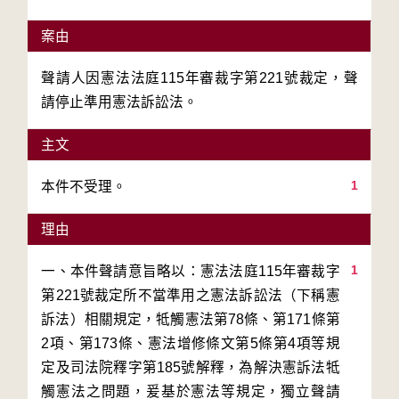
案由
聲請人因憲法法庭115年審裁字第221號裁定，聲
請停止準用憲法訴訟法。
主文
1
本件不受理。
理由
1
一、本件聲請意旨略以：憲法法庭115年審裁字
第221號裁定所不當準用之憲法訴訟法（下稱憲
訴法）相關規定，牴觸憲法第78條、第171條第
2項、第173條、憲法增修條文第5條第4項等規
定及司法院釋字第185號解釋，為解決憲訴法牴
觸憲法之問題，爰基於憲法等規定，獨立聲請