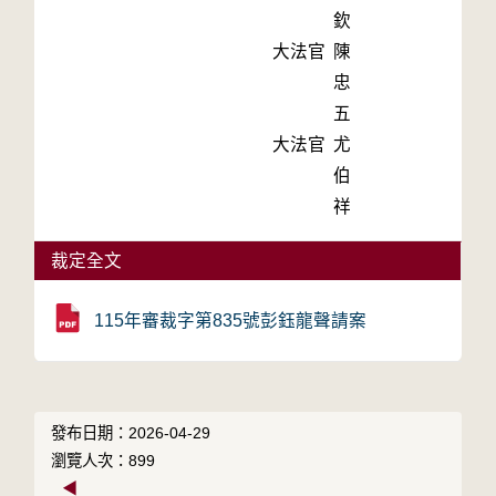
欽
大法官
陳
忠
五
大法官
尤
伯
祥
裁定全文
115年審裁字第835號彭鈺龍聲請案
發布日期：2026-04-29
瀏覽人次：899
◀