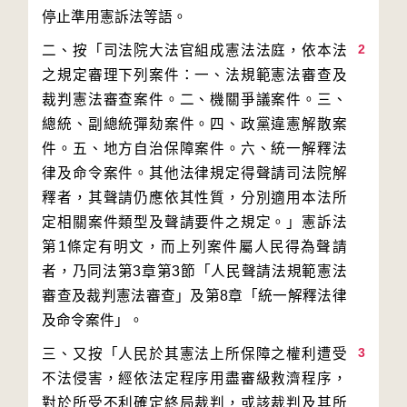
2
二、按「司法院大法官組成憲法法庭，依本法
之規定審理下列案件：一、法規範憲法審查及
裁判憲法審查案件。二、機關爭議案件。三、
總統、副總統彈劾案件。四、政黨違憲解散案
件。五、地方自治保障案件。六、統一解釋法
律及命令案件。其他法律規定得聲請司法院解
釋者，其聲請仍應依其性質，分別適用本法所
定相關案件類型及聲請要件之規定。」憲訴法
第1條定有明文，而上列案件屬人民得為聲請
者，乃同法第3章第3節「人民聲請法規範憲法
審查及裁判憲法審查」及第8章「統一解釋法律
3
三、又按「人民於其憲法上所保障之權利遭受
不法侵害，經依法定程序用盡審級救濟程序，
對於所受不利確定終局裁判，或該裁判及其所