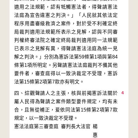
適用之法規範，認有牴觸憲法者，得聲請憲法
法庭為宣告違憲之判決。」「人民就其依法定
程序用盡審級救濟之案件，對於受不利確定終
局裁判適用法規範所表示之見解，認與不同審
判權終審法院之確定終局裁判適用同一法規範
已表示之見解有異，得聲請憲法法庭為統一見
解之判決。」分別為憲訴法第59條第1項與第84
條第1項所明定。另聲請憲法法庭裁判不備其他
要件者，審查庭得以一致決裁定不受理，憲訴
4
四、綜觀聲請人之主張，核與前揭憲訴法關於
屬人民得為聲請之案件類型要件規定，均有未
合，且無從補正，爰依同法第15條第2項第7款
規定，以一致決裁定不受理。
憲法法庭第三審查庭 審判長
大法官
楊
惠