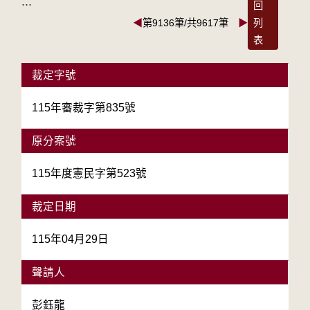
:::
回
◀
第9136筆/共9617筆
▶
列
表
裁定字號
115年審裁字第835號
原分案號
115年度憲民字第523號
裁定日期
115年04月29日
聲請人
彭鈺龍