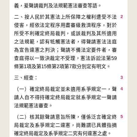
2
二、按人民於其憲法上所保障之權利遭受不法
侵害，經依法定程序用盡審級救濟程序，對於
所受不利確定終局裁判，或該裁判及其所適用
之法規範，認有牴觸憲法者，得聲請憲法法庭
為宣告違憲之判決；聲請不備法定要件者，審
查庭得以一致決裁定不受理，憲法訴訟法第59
3
4
（一）確定終局裁定並未適用系爭規定一，聲
請人自不得持確定終局裁定就系爭規定一聲請
5
（二）核其餘聲請意旨所陳，僅係泛言確定終
局裁定及系爭規定二違憲，尚難謂已具體指摘