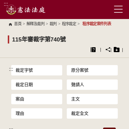
:::
跳到主要內容區塊
首頁
>
解釋及裁判
>
裁判
>
程序裁定
>
程序裁定案件列表
115年審裁字第740號
:::
裁定字號
原分案號
裁定日期
聲請人
案由
主文
理由
裁定全文