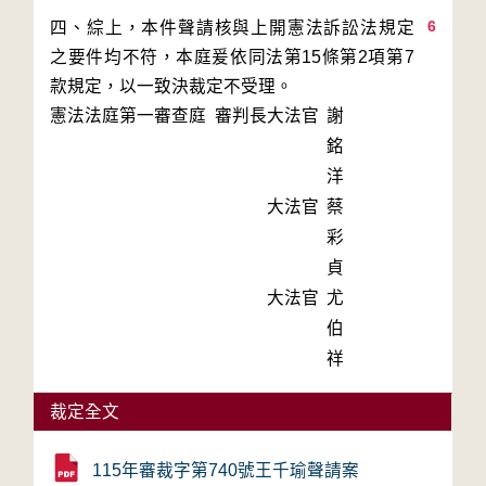
6
四、綜上，本件聲請核與上開憲法訴訟法規定
之要件均不符，本庭爰依同法第15條第2項第7
款規定，以一致決裁定不受理。
憲法法庭第一審查庭 審判長
大法官
謝
銘
洋
大法官
蔡
彩
貞
大法官
尤
伯
祥
裁定全文
115年審裁字第740號王千瑜聲請案