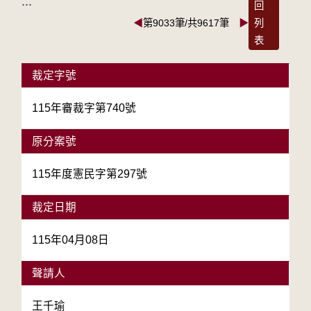
:::
回
◀
第9033筆/共9617筆
▶
列
表
裁定字號
115年審裁字第740號
原分案號
115年度憲民字第297號
裁定日期
115年04月08日
聲請人
王千瑜