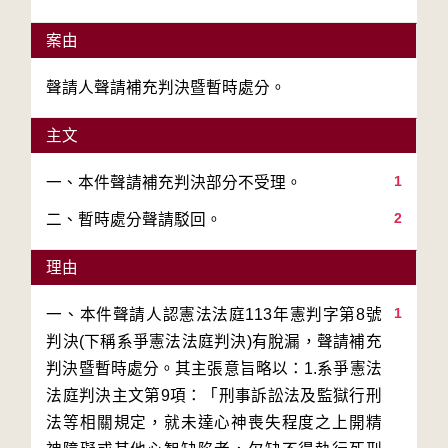
案由
聲請人聲請補充判決暨暫時處分。
主文
1
2
二、暫時處分聲請駁回。
理由
1
一、本件聲請人認憲法法庭113年憲判字第8號
判決(下稱系爭憲法法庭判決)有脫漏，聲請補充
判決暨暫時處分。其主張意旨略以：1.系爭憲法
法庭判決主文第9項：「刑事訴訟法及監獄行刑
法等相關規定，就未達心神喪失程度之上開精