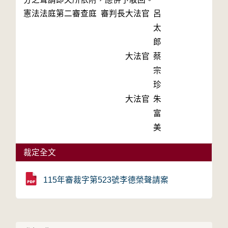
憲法法庭第二審查庭 審判長
大法官
呂
太
郎
大法官
蔡
宗
珍
大法官
朱
富
美
裁定全文
115年審裁字第523號李德榮聲請案