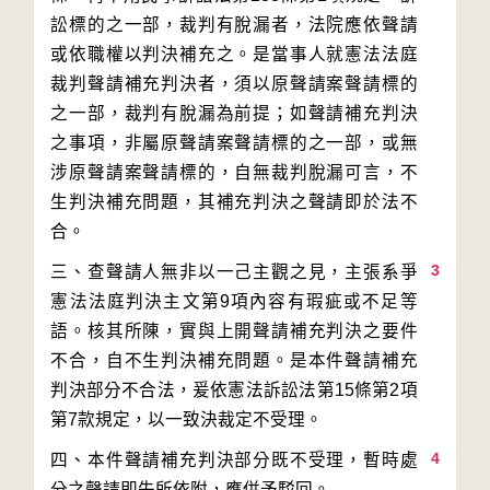
訟標的之一部，裁判有脫漏者，法院應依聲請
或依職權以判決補充之。是當事人就憲法法庭
裁判聲請補充判決者，須以原聲請案聲請標的
之一部，裁判有脫漏為前提；如聲請補充判決
之事項，非屬原聲請案聲請標的之一部，或無
涉原聲請案聲請標的，自無裁判脫漏可言，不
生判決補充問題，其補充判決之聲請即於法不
3
三、查聲請人無非以一己主觀之見，主張系爭
憲法法庭判決主文第9項內容有瑕疵或不足等
語。核其所陳，實與上開聲請補充判決之要件
不合，自不生判決補充問題。是本件聲請補充
判決部分不合法，爰依憲法訴訟法第15條第2項
4
四、本件聲請補充判決部分既不受理，暫時處
分之聲請即失所依附，應併予駁回。