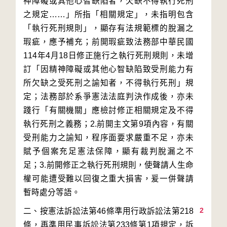
神障礙或其他心智缺陷者，欠缺不得執行死刑
之規定……」所指「相關規定」，未指明包含
「執行死刑規則」，顯存有法規範標的脫漏之
瑕疵，應予補充；前開瑕疵致法務部中華民國
114年4月18日修正施行之執行死刑規則，未增
訂「因精神障礙或其他心智缺陷致受刑能力有
所欠缺之受死刑之諭知者，不得執行死刑」規
定；法務部於系爭憲法法庭判決作成後，亦未
踐行「有關機關」應檢討修正相關規定及不得
執行死刑之義務；2.前開主文第9項內容，有關
受刑能力之諭知，程序面要求嚴重不足，亦未
賦予個案充足憲法保障，顯有裁判脫漏之不
足；3.前開修正之執行死刑規則，使聲請人生命
權可能遭受難以回復之重大損害，爰一併聲請
2
二、按憲法訴訟法第46條準用行政訴訟法第218
條，再準用民事訴訟法第233條第1項規定，訴