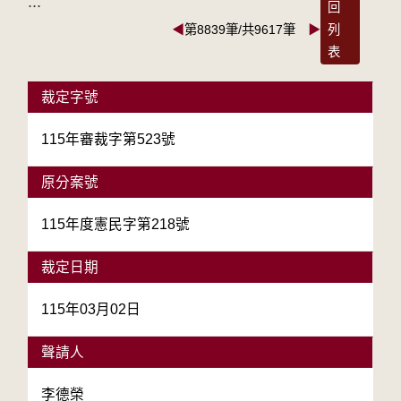
:::
回
◀
第8839筆/共9617筆
▶
列
表
裁定字號
115年審裁字第523號
原分案號
115年度憲民字第218號
裁定日期
115年03月02日
聲請人
李德榮