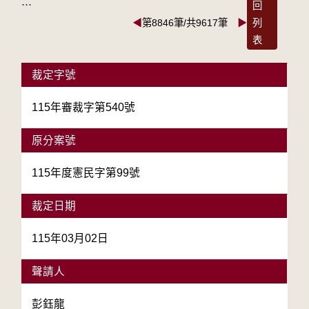
:::
回
◀
第8846筆/共9617筆
▶
列
表
裁定字號
115年審裁字第540號
原分案號
115年度憲民字第99號
裁定日期
115年03月02日
聲請人
彭鈺龍