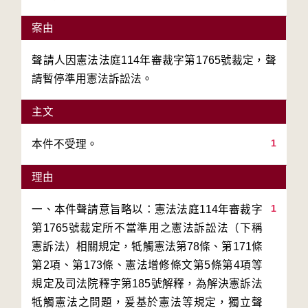
案由
聲請人因憲法法庭114年審裁字第1765號裁定，聲
請暫停準用憲法訴訟法。
主文
1
本件不受理。
理由
1
一、本件聲請意旨略以：憲法法庭114年審裁字
第1765號裁定所不當準用之憲法訴訟法（下稱
憲訴法）相關規定，牴觸憲法第78條、第171條
第2項、第173條、憲法增修條文第5條第4項等
規定及司法院釋字第185號解釋，為解決憲訴法
牴觸憲法之問題，爰基於憲法等規定，獨立聲