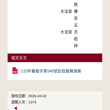
欽
大法官
陳
忠
五
大法官
尤
伯
祥
裁定全文
115年審裁字第540號彭鈺龍聲請案
發布日期：2026-03-02
瀏覽人次：1374
◀