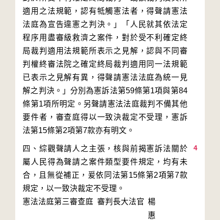
適用之法規範，認有牴觸憲法者，得聲請憲法
法庭為宣告違憲之判決。」「人民就其依法定
程序用盡審級救濟之案件，對於受不利確定終
局裁判適用法規範所表示之見解，認與不同審
判權終審法院之確定終局裁判適用同一法規範
已表示之見解有異，得聲請憲法法庭為統一見
解之判決。」分別為憲訴法第59條第1項與第84
條第1項所明定。另聲請憲法法庭裁判不備其他
要件者，審查庭得以一致決裁定不受理，憲訴
4
四、綜觀聲請人之主張，核與前揭憲訴法關於
屬人民得為聲請之案件類型要件規定，均有未
合，且無從補正，爰依同法第15條第2項第7款
規定，以一致決裁定不受理。
憲法法庭第三審查庭 審判長
大法官
楊
惠