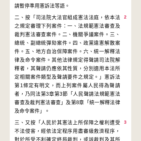
2
二、按「司法院大法官組成憲法法庭，依本法
之規定審理下列案件：一、法規範憲法審查及
裁判憲法審查案件。二、機關爭議案件。三、
總統、副總統彈劾案件。四、政黨違憲解散案
件。五、地方自治保障案件。六、統一解釋法
律及命令案件。其他法律規定得聲請司法院解
釋者，其聲請仍應依其性質，分別適用本法所
定相關案件類型及聲請要件之規定。」憲訴法
第1條定有明文，而上列案件屬人民得為聲請
者，乃同法第3章第3節「人民聲請法規範憲法
審查及裁判憲法審查」及第8章「統一解釋法律
3
三、又按「人民於其憲法上所保障之權利遭受
不法侵害，經依法定程序用盡審級救濟程序，
對於所受不利確定終局裁判，或該裁判及其所