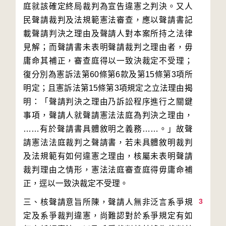
庭就該確定終局裁判為宣告違憲之判決。又人
民聲請裁判及法規範憲法審查，應以聲請書記
載聲請判決之理由及聲請人對本案所持之法律
見解；而聲請書未表明聲請裁判之理由者，毋
庸命其補正，審查庭得以一致決裁定不受理；
復分別為憲訴法第60條第6款及第15條第3項所
明定；且憲訴法第15條第3項規定之立法理由揭
明：「聲請判決之理由乃訴訟程序進行之關鍵
事項，聲請人就聲請憲法法庭為判決之理由，
……有於聲請書具體敘明之義務……。」故聲
請憲法法庭裁判之聲請書，若未具體敘明裁判
及法規範有如何違憲之理由，核屬未表明聲請
裁判理由之情形，憲法法庭審查庭得毋庸命補
3
三、核聲請意旨所陳，聲請人無非泛言系爭規
定及系爭裁判違憲，尚難認對於系爭規定有如