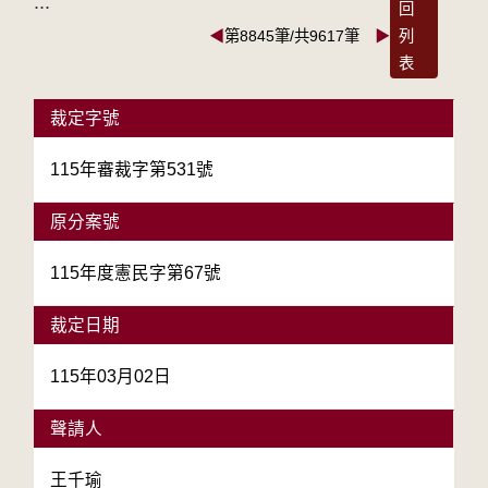
:::
回
◀
第8845筆/共9617筆
▶
列
表
裁定字號
115年審裁字第531號
原分案號
115年度憲民字第67號
裁定日期
115年03月02日
聲請人
王千瑜