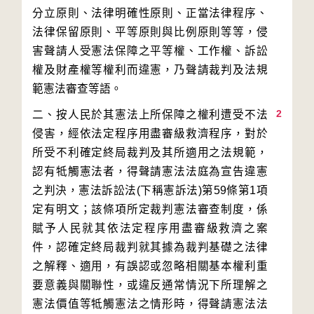
分立原則、法律明確性原則、正當法律程序、
法律保留原則、平等原則與比例原則等等，侵
害聲請人受憲法保障之平等權、工作權、訴訟
權及財產權等權利而違憲，乃聲請裁判及法規
2
二、按人民於其憲法上所保障之權利遭受不法
侵害，經依法定程序用盡審級救濟程序，對於
所受不利確定終局裁判及其所適用之法規範，
認有牴觸憲法者，得聲請憲法法庭為宣告違憲
之判決，憲法訴訟法(下稱憲訴法)第59條第1項
定有明文；該條項所定裁判憲法審查制度，係
賦予人民就其依法定程序用盡審級救濟之案
件，認確定終局裁判就其據為裁判基礎之法律
之解釋、適用，有誤認或忽略相關基本權利重
要意義與關聯性，或違反通常情況下所理解之
憲法價值等牴觸憲法之情形時，得聲請憲法法