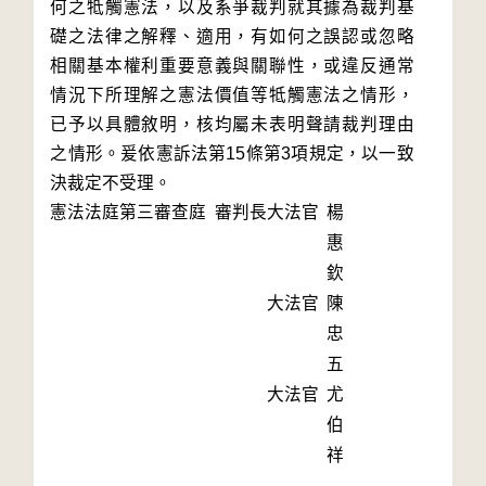
何之牴觸憲法，以及系爭裁判就其據為裁判基
礎之法律之解釋、適用，有如何之誤認或忽略
相關基本權利重要意義與關聯性，或違反通常
情況下所理解之憲法價值等牴觸憲法之情形，
已予以具體敘明，核均屬未表明聲請裁判理由
之情形。爰依憲訴法第15條第3項規定，以一致
決裁定不受理。
憲法法庭第三審查庭 審判長
大法官
楊
惠
欽
大法官
陳
忠
五
大法官
尤
伯
祥