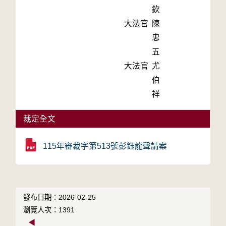
欽
大法官
陳
忠
五
大法官
尤
伯
祥
裁定全文
115年審裁字第513號彭鈺龍聲請案
發布日期：2026-02-25
瀏覽人次：1391
◀