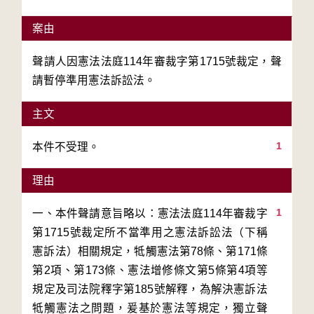
案由
聲請人因憲法法庭114年審裁字第1715號裁定，聲
請暫停準用憲法訴訟法。
主文
1
本件不受理。
理由
1
一、本件聲請意旨略以：憲法法庭114年審裁字
第1715號裁定所不當準用之憲法訴訟法（下稱
憲訴法）相關規定，牴觸憲法第78條、第171條
第2項、第173條、憲法增修條文第5條第4項等
規定及司法院釋字第185號解釋，為解決憲訴法
牴觸憲法之問題，爰基於憲法等規定，獨立聲