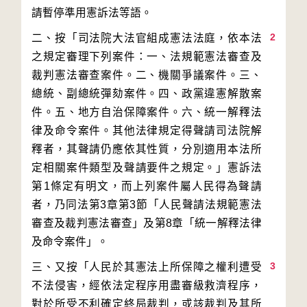
2
二、按「司法院大法官組成憲法法庭，依本法
之規定審理下列案件：一、法規範憲法審查及
裁判憲法審查案件。二、機關爭議案件。三、
總統、副總統彈劾案件。四、政黨違憲解散案
件。五、地方自治保障案件。六、統一解釋法
律及命令案件。其他法律規定得聲請司法院解
釋者，其聲請仍應依其性質，分別適用本法所
定相關案件類型及聲請要件之規定。」憲訴法
第1條定有明文，而上列案件屬人民得為聲請
者，乃同法第3章第3節「人民聲請法規範憲法
審查及裁判憲法審查」及第8章「統一解釋法律
3
三、又按「人民於其憲法上所保障之權利遭受
不法侵害，經依法定程序用盡審級救濟程序，
對於所受不利確定終局裁判，或該裁判及其所