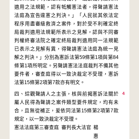
適用之法規範，認有牴觸憲法者，得聲請憲法
法庭為宣告違憲之判決。」「人民就其依法定
程序用盡審級救濟之案件，對於受不利確定終
局裁判適用法規範所表示之見解，認與不同審
判權終審法院之確定終局裁判適用同一法規範
已表示之見解有異，得聲請憲法法庭為統一見
解之判決。」分別為憲訴法第59條第1項與第84
條第1項所明定。另聲請憲法法庭裁判不備其他
要件者，審查庭得以一致決裁定不受理，憲訴
4
四、綜觀聲請人之主張，核與前揭憲訴法關於
屬人民得為聲請之案件類型要件規定，均有未
合，且無從補正，爰依同法第15條第2項第7款
規定，以一致決裁定不受理。
憲法法庭第三審查庭 審判長
大法官
楊
惠