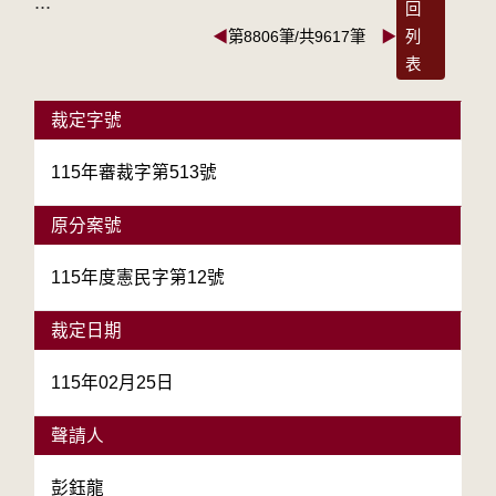
:::
回
◀
第8806筆/共9617筆
▶
列
表
裁定字號
115年審裁字第513號
原分案號
115年度憲民字第12號
裁定日期
115年02月25日
聲請人
彭鈺龍