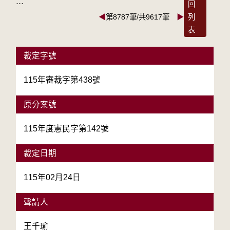
:::
回
◀
第8787筆/共9617筆
▶
列
表
裁定字號
115年審裁字第438號
原分案號
115年度憲民字第142號
裁定日期
115年02月24日
聲請人
王千瑜