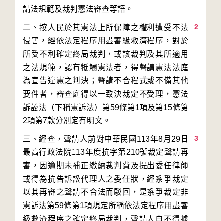
2
二、按人民於其憲法上所保障之權利遭受不法
侵害，經依法定程序用盡審級救濟程序，對於
所受不利確定終局裁判，或該裁判及其所適用
之法規範，認有牴觸憲法者，得聲請憲法法庭
為宣告違憲之判決；聲請不合程式或不備其他
要件者，審查庭得以一致決裁定不受理，憲法
訴訟法（下稱憲訴法）第59條第1項及第15條第
3
三、經查，聲請人前對中華民國113年8月29日
最高行政法院113年度抗字第210號裁定聲請再
審，因逾期未補正繳納裁判費及提出委任律師
或得為抗告訴訟代理人之委任狀，經系爭裁定
以其再審之聲請不合法而駁回，是系爭裁定非
憲訴法第59條第1項規定所稱依法定程序用盡審
級救濟程序之確定終局裁判，聲請人自不得據