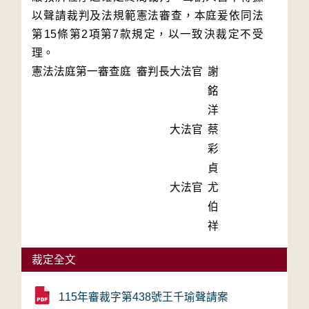
以聲請裁判及法規範憲法審查，本庭爰依同法
第15條第2項第7款規定，以一致決裁定不受
理。
憲法法庭第一審查庭 審判長
大法官
謝
銘
洋
大法官
蔡
彩
貞
大法官
尤
伯
祥
裁定全文
115年審裁字第438號王千瑜聲請案