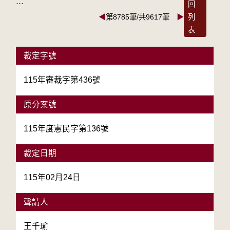
:::
回
◀
第8785筆/共9617筆
▶
列
表
裁定字號
115年審裁字第436號
原分案號
115年度憲民字第136號
裁定日期
115年02月24日
聲請人
王千瑜