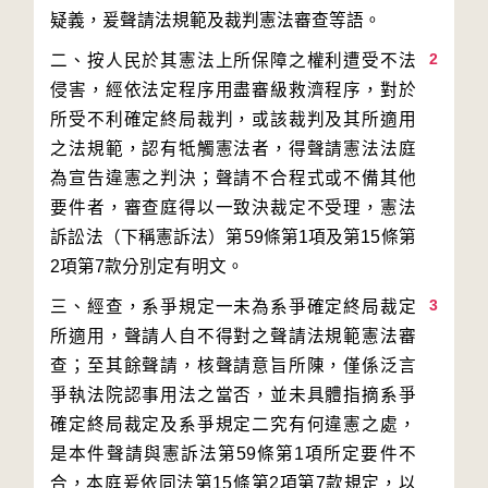
2
二、按人民於其憲法上所保障之權利遭受不法
侵害，經依法定程序用盡審級救濟程序，對於
所受不利確定終局裁判，或該裁判及其所適用
之法規範，認有牴觸憲法者，得聲請憲法法庭
為宣告違憲之判決；聲請不合程式或不備其他
要件者，審查庭得以一致決裁定不受理，憲法
訴訟法（下稱憲訴法）第59條第1項及第15條第
3
三、經查，系爭規定一未為系爭確定終局裁定
所適用，聲請人自不得對之聲請法規範憲法審
查；至其餘聲請，核聲請意旨所陳，僅係泛言
爭執法院認事用法之當否，並未具體指摘系爭
確定終局裁定及系爭規定二究有何違憲之處，
是本件聲請與憲訴法第59條第1項所定要件不
合，本庭爰依同法第15條第2項第7款規定，以