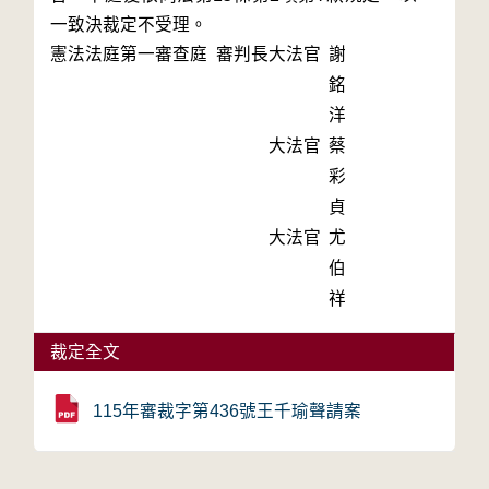
一致決裁定不受理。
憲法法庭第一審查庭 審判長
大法官
謝
銘
洋
大法官
蔡
彩
貞
大法官
尤
伯
祥
裁定全文
115年審裁字第436號王千瑜聲請案