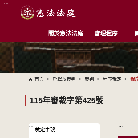
:::
跳到主要內容區塊
關於憲法法庭
審理程序
首頁
>
解釋及裁判
>
裁判
>
程序裁定
>
程
115年審裁字第425號
:::
:::
裁定字號