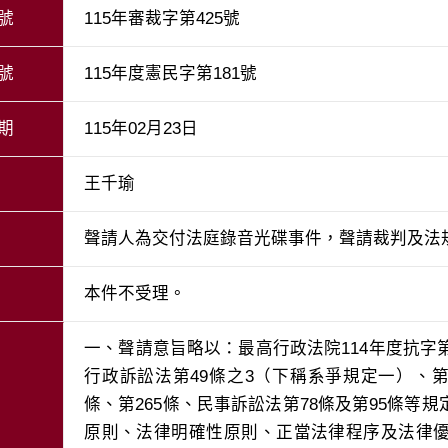
號
115年審裁字第425號
號
115年度憲民字第181號
期
115年02月23日
王千瑜
聲請人為交付法庭錄音光碟事件，聲請裁判及法
本件不受理。
一、聲請意旨略以：最高行政法院114年度抗字
行政訴訟法第49條之3（下稱系爭規定一）、第49
條、第265條、民事訴訟法第78條及第95條等
原則、法律明確性原則、正當法律程序及法律