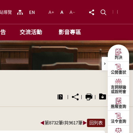
站導覽
公告
交流活動
影音專區
判決
公開書狀
言詞辯論
或說明會
進階查詢
法令查詢
◀
第8732筆/共9617筆
▶
回列表