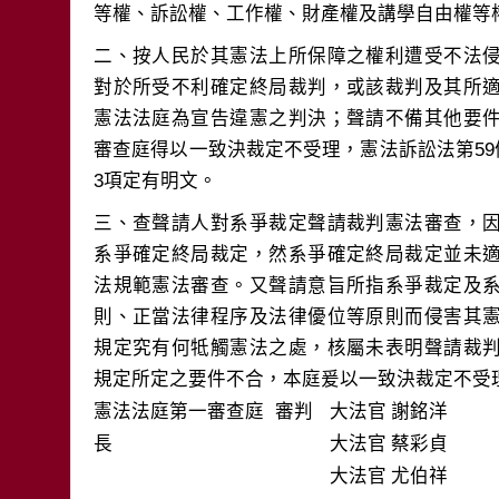
二、按人民於其憲法上所保障之權利遭受不法
對於所受不利確定終局裁判，或該裁判及其所
憲法法庭為宣告違憲之判決；聲請不備其他要
審查庭得以一致決裁定不受理，憲法訴訟法第59條
三、查聲請人對系爭裁定聲請裁判憲法審查，
系爭確定終局裁定，然系爭確定終局裁定並未
法規範憲法審查。又聲請意旨所指系爭裁定及
則、正當法律程序及法律優位等原則而侵害其
規定究有何牴觸憲法之處，核屬未表明聲請裁
規定所定之要件不合，本庭爰以一致決裁定不受
憲法法庭第一審查庭 審判
大法官
謝銘洋
長
大法官
蔡彩貞
大法官
尤伯祥