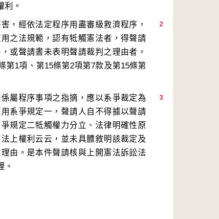
侵害，經依法定程序用盡審級救濟程序，
2
適用之法規範，認有牴觸憲法者，得聲請
件，或聲請書未表明聲請裁判之理由者，
第1項、第15條第2項第7款及第15條第
因係屬程序事項之指摘，應以系爭裁定為
3
適用系爭規定一，聲請人自不得據以聲請
系爭規定二牴觸權力分立、法律明確性原
憲法上權利云云，並未具體敘明該裁定及
判理由。是本件聲請核與上開憲法訴訟法
理。