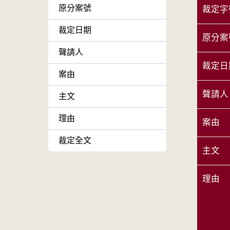
原分案號
裁定字
裁定日期
原分案
聲請人
裁定日
案由
聲請人
主文
理由
案由
裁定全文
主文
理由