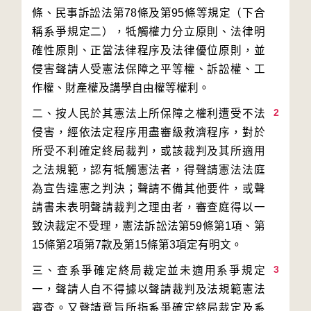
條、民事訴訟法第78條及第95條等規定（下合
稱系爭規定二），牴觸權力分立原則、法律明
確性原則、正當法律程序及法律優位原則，並
侵害聲請人受憲法保障之平等權、訴訟權、工
2
二、按人民於其憲法上所保障之權利遭受不法
侵害，經依法定程序用盡審級救濟程序，對於
所受不利確定終局裁判，或該裁判及其所適用
之法規範，認有牴觸憲法者，得聲請憲法法庭
為宣告違憲之判決；聲請不備其他要件，或聲
請書未表明聲請裁判之理由者，審查庭得以一
致決裁定不受理，憲法訴訟法第59條第1項、第
3
三、查系爭確定終局裁定並未適用系爭規定
一，聲請人自不得據以聲請裁判及法規範憲法
審查。又聲請意旨所指系爭確定終局裁定及系