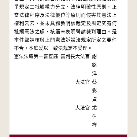
爭規定二牴觸權力分立、法律明確性原則、正
當法律程序及法律優位等原則而侵害其憲法上
權利云云，並未具體敘明該裁定及規定究有何
牴觸憲法之處，核屬未表明聲請裁判理由。是
本件聲請核與上開憲法訴訟法規定所定之要件
不合，本庭爰以一致決裁定不受理。
憲法法庭第一審查庭 審判長
大法官
謝
銘
洋
大法官
蔡
彩
貞
大法官
尤
伯
祥