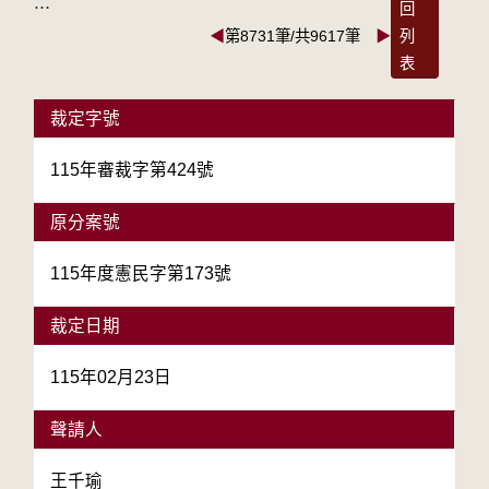
:::
回
◀
第8731筆/共9617筆
▶
列
表
裁定字號
115年審裁字第424號
原分案號
115年度憲民字第173號
裁定日期
115年02月23日
聲請人
王千瑜