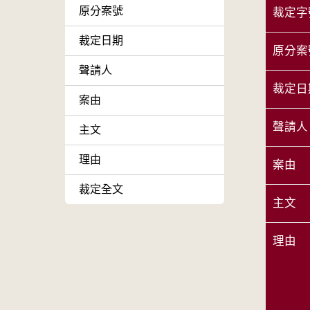
原分案號
裁定字
裁定日期
原分案
聲請人
裁定日
案由
聲請人
主文
理由
案由
裁定全文
主文
理由