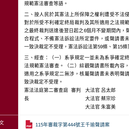
二、按人民於其憲法上所保障之權利遭受不法
對於所受不利確定終局裁判及其所適用之法規
之最終裁判送達後翌日起之6個月不變期間內，
合程式、不備憲法訴訟法所定要件，或聲請書
三、經查：（一）系爭規定一並未為系爭確定
法規範憲法審查。（二）綜觀聲請書所載內容
適用之系爭規定二無涉，核屬聲請書未表明聲
致決裁定不受理。
憲法法庭第二審查庭 審判
大法官
呂太郎
長
大法官
蔡宗珍
大法官
朱富美
文
115年審裁字第444號王千瑜聲請案