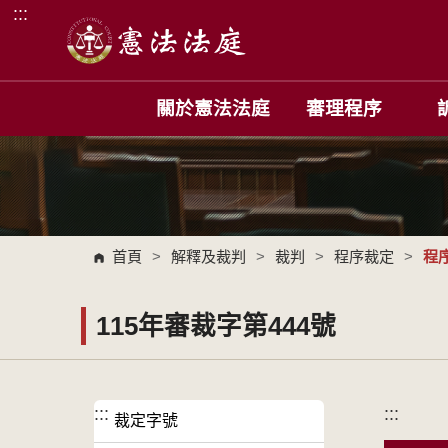
:::
跳到主要內容區塊
關於憲法法庭
審理程序
首頁
>
解釋及裁判
>
裁判
>
程序裁定
>
程
115年審裁字第444號
:::
:::
裁定字號