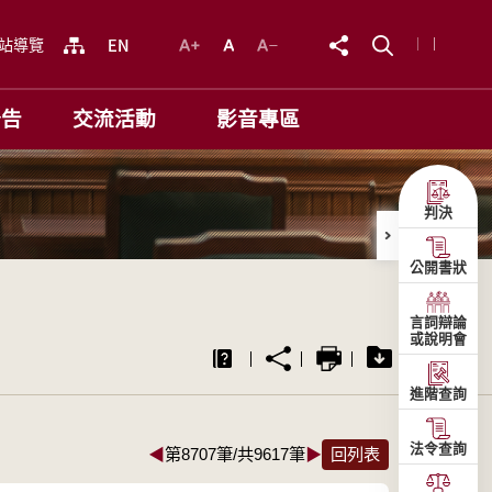
站導覽
公告
交流活動
影音專區
判決
公開書狀
言詞辯論
或說明會
進階查詢
法令查詢
◀
第8707筆/共9617筆
▶
回列表