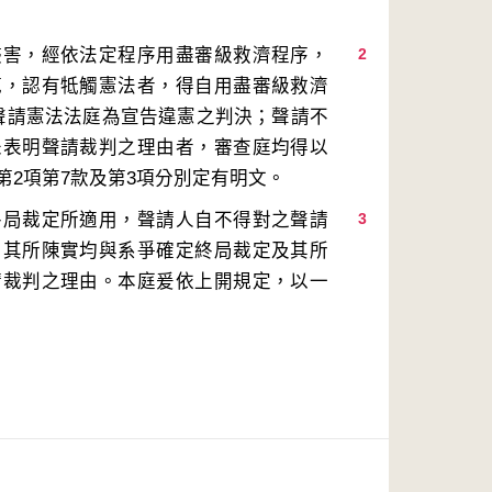
侵害，經依法定程序用盡審級救濟程序，
2
範，認有牴觸憲法者，得自用盡審級救濟
聲請憲法法庭為宣告違憲之判決；聲請不
未表明聲請裁判之理由者，審查庭均得以
終局裁定所適用，聲請人自不得對之聲請
3
，其所陳實均與系爭確定終局裁定及其所
請裁判之理由。本庭爰依上開規定，以一