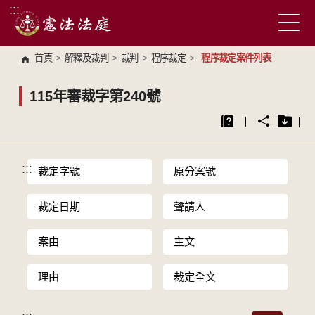
:::
跳到主要內容區塊
首頁
>
解釋及裁判
>
裁判
>
程序裁定
>
程序裁定案件列表
115年審裁字第240號
:::
裁定字號
原分案號
裁定日期
聲請人
案由
主文
理由
裁定全文