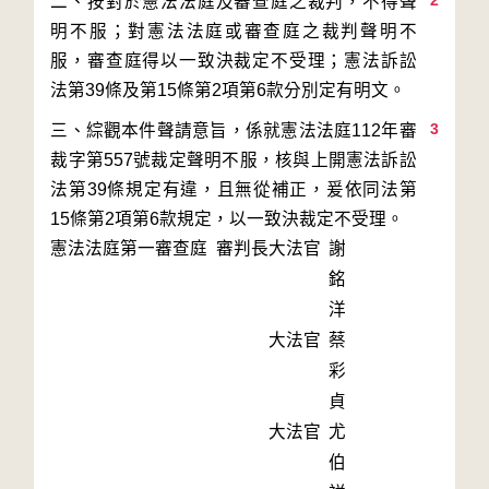
2
二、按對於憲法法庭及審查庭之裁判，不得聲
明不服；對憲法法庭或審查庭之裁判聲明不
服，審查庭得以一致決裁定不受理；憲法訴訟
3
三、綜觀本件聲請意旨，係就憲法法庭112年審
裁字第557號裁定聲明不服，核與上開憲法訴訟
法第39條規定有違，且無從補正，爰依同法第
15條第2項第6款規定，以一致決裁定不受理。
憲法法庭第一審查庭 審判長
大法官
謝
銘
洋
大法官
蔡
彩
貞
大法官
尤
伯