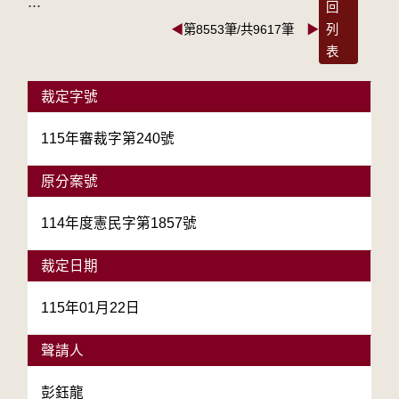
:::
回
◀
第8553筆/共9617筆
▶
列
表
裁定字號
115年審裁字第240號
原分案號
114年度憲民字第1857號
裁定日期
115年01月22日
聲請人
彭鈺龍