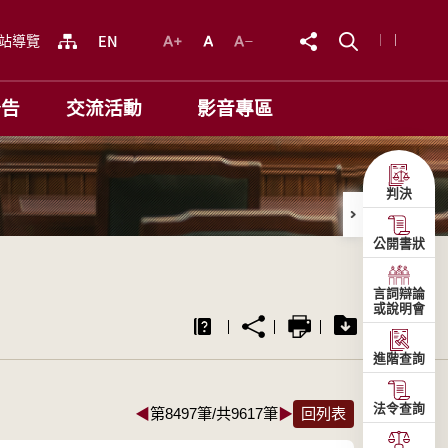
站導覽
公告
交流活動
影音專區
判決
公開書狀
言詞辯論
或說明會
進階查詢
法令查詢
◀
第8497筆/共9617筆
▶
回列表