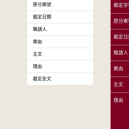
原分案號
裁定字
裁定日期
原分案
聲請人
裁定日
案由
聲請人
主文
理由
案由
裁定全文
主文
理由