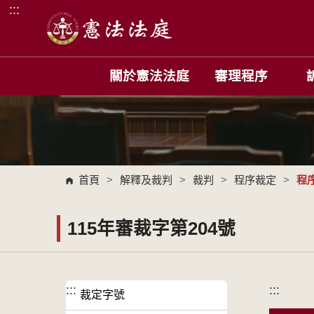
:::
跳到主要內容區塊
關於憲法法庭
審理程序
首頁
>
解釋及裁判
>
裁判
>
程序裁定
>
程
115年審裁字第204號
:::
:::
裁定字號