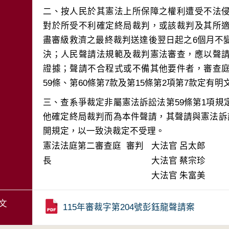
二、按人民於其憲法上所保障之權利遭受不法
對於所受不利確定終局裁判，或該裁判及其所
盡審級救濟之最終裁判送達後翌日起之6個月不
決；人民聲請法規範及裁判憲法審查，應以聲
證據；聲請不合程式或不備其他要件者，審查
三、查系爭裁定非屬憲法訴訟法第59條第1項
他確定終局裁判而為本件聲請，其聲請與憲法訴
開規定，以一致決裁定不受理。
憲法法庭第二審查庭 審判
大法官
呂太郎
長
大法官
蔡宗珍
大法官
朱富美
文
115年審裁字第204號彭鈺龍聲請案