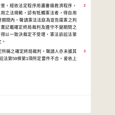
侵害，經依法定程序用盡審級救濟程序，
2
適用之法規範，認有牴觸憲法者，得自用
變期間內，聲請憲法法庭為宣告違憲之判
請書記載確定終局裁判及遵守不變期間之
庭得以一致決裁定不受理，憲法訴訟法第
規定所稱之確定終局裁判，聲請人亦未據其
3
訟法第59條第1項所定要件不合。爰依上