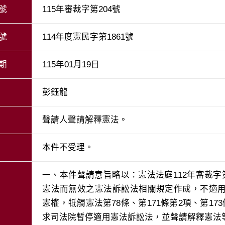
號
115年審裁字第204號
號
114年度憲民字第1861號
期
115年01月19日
彭鈺龍
聲請人聲請解釋憲法。
本件不受理。
一、本件聲請意旨略以：憲法法庭112年審裁字
憲法而無效之憲法訴訟法相關規定作成，不適
憲權，牴觸憲法第78條、第171條第2項、第17