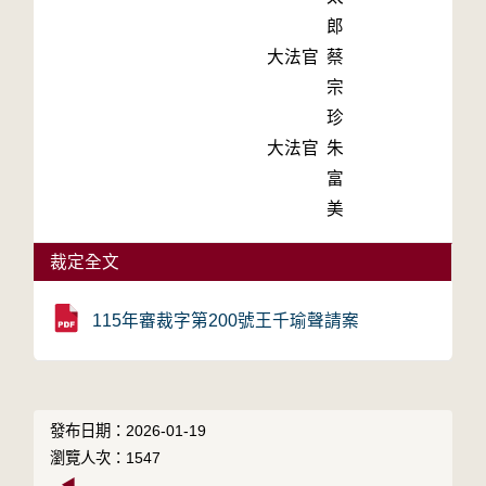
郎
大法官
蔡
宗
珍
大法官
朱
富
美
裁定全文
115年審裁字第200號王千瑜聲請案
發布日期：2026-01-19
瀏覽人次：1547
◀