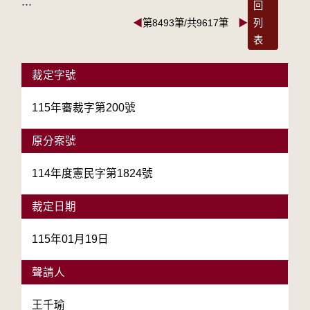
:::
回
◀
第8493筆/共9617筆
▶
列
表
裁定字號
115年審裁字第200號
原分案號
114年度憲民字第1824號
裁定日期
115年01月19日
聲請人
王千瑜