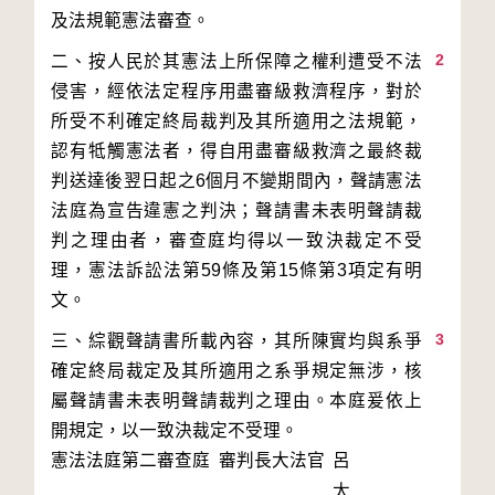
2
二、按人民於其憲法上所保障之權利遭受不法
侵害，經依法定程序用盡審級救濟程序，對於
所受不利確定終局裁判及其所適用之法規範，
認有牴觸憲法者，得自用盡審級救濟之最終裁
判送達後翌日起之6個月不變期間內，聲請憲法
法庭為宣告違憲之判決；聲請書未表明聲請裁
判之理由者，審查庭均得以一致決裁定不受
理，憲法訴訟法第59條及第15條第3項定有明
3
三、綜觀聲請書所載內容，其所陳實均與系爭
確定終局裁定及其所適用之系爭規定無涉，核
屬聲請書未表明聲請裁判之理由。本庭爰依上
開規定，以一致決裁定不受理。
憲法法庭第二審查庭 審判長
大法官
呂
太